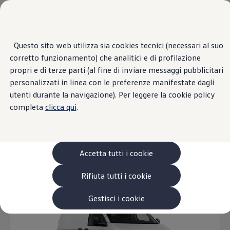
Veicoli
Scopri i modelli
Commerciali
Categorie modelli
Furgoni
VanLife
Questo sito web utilizza sia cookies tecnici (necessari al suo
Panoramica
Versioni
Motori
Esterni
Interni
Ruote
Opt
Passa
Passa ai
Pick-up
corretto funzionamento) che analitici e di profilazione
contenuti
a
Veicoli Commerciali Elettrici
principali
fondo
Van
propri e di terze parti (al fine di inviare messaggi pubblicitari
pagina
Modelli precedenti
18
Modelli
personalizzati in linea con le preferenze manifestate dagli
Confronta i modelli
utenti durante la navigazione). Per leggere la cookie policy
Configurazioni salvate
Volkswagen Auto
completa
clicca qui
.
Acquista il tuo Veicolo Volkswagen
Promozioni
Furgone
Veicoli per il tempo libero
Diesel
Elettri
Promozioni e offerte
Ecoincentivi Volkswagen
5 Plus
Accetta tutti i cookie
Disponibile anche in versione ibrida
Usato Certificato
Cos’è Usato Certificato?
Rifiuta tutti i cookie
Garanzia Usato
Assicurazioni
Clienti Business
Gestisci i cookie
Gamma, promozioni e servizi
Service Flotte
Area Contatti Clienti Business