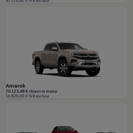
47.376,81 € IVA esclusa
Amarok
70.153,68 € chiavi in mano
56.820,00 € IVA esclusa