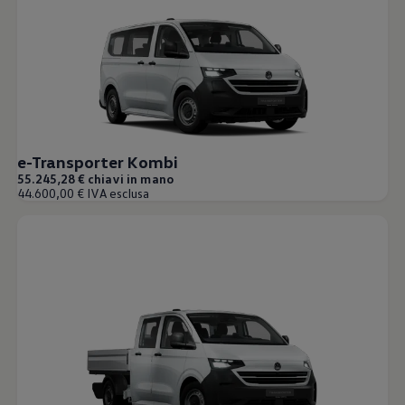
Mondo Volkswagen
Il Bar del Lunedì
VanLife Stories
75 anni di Bulli
Guida autonoma
ID. Buzz al World Ducati Week 2026
Contatti
e-Transporter Kombi
55.245,28 € chiavi in mano
44.600,00 € IVA esclusa