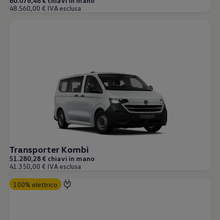
60.076,48 € chiavi in mano
Accessori per la ricarica
48.560,00 € IVA esclusa
Calcolo percorso
Connettività e Sicurezza
VW Connect
VW Connect per ID. Buzz
VW Connect per Amarok
VW Connect per Transporter e Caravelle
Sistemi di assistenza alla guida
Aggiornamenti software
Aggiornamenti software per ID. Buzz
Car-Net e App-connect
California App
Service
Promozioni
Manutenzione e Servizi
Piani di Manutenzione
Ricambi, Oli Motore e Fluidi
Transporter Kombi
Ruote e Pneumatici
51.280,28 € chiavi in mano
Servizio Officina Mobile
41.350,00 € IVA esclusa
Finanziamento Save&Care
Accessori
100% elettrico
Manuale uso e Manutenzione
Servizio Mobilità
Garanzie
Informazioni utili