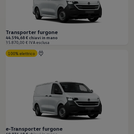
Servizi Finanziari
Progetto Valore Volkswagen
Più Credito
Noleggio
Leasing Finanziario
Servizi Assicurativi
Transporter furgone
Polizza Protezione Credito
44.594,68 € chiavi in mano
Assicurazione GAP Protezioneventi
35.870,00 € IVA esclusa
Estensione Garanzia Usato
Furto e incendio
100% elettrico
Sistemi di Identificazione Veicolo
Safe inMotion e Capital Safe +
Allestimenti e personalizzazioni
Allestimenti chiavi in mano
Trasporto persone con disabilità
Listini e Dati tecnici
Veicoli in pronta consegna
Mobilità elettrica e Ibrida Plug-In
Guida sui veicoli elettrici e sulle batterie
Veicoli elettrici
Soluzioni di ricarica e autonomia
Simulatore del tempo di ricarica
Simulatore dell’autonomia
Ricarica domestica
e-Transporter furgone
Ricarica in movimento