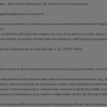
lano – Alla cortese Attenzione Uff. Customer Service Insurance
agenbank@postacert.cedacri.it
resa preponente, il reclamo potrà essere inoltrato direttamente all’impresa a
via.
oddisfatto dall’esito del reclamo o in caso di assenza di riscontro entro il t
ne relativa al reclamo trattato dall’intermediario o dall’impresa preponent
utela del Consumatore, Via del Quirinale n. 21, 00187 Roma;
i avvalersi di altri eventuali sistemi alternativi di risoluzione delle controv
ale disponibile sul sito internet dello stesso (www.arbitroassicurativo.org), do
amo o mancata risposta), le informazioni relative alle modalità di presentazi
qualsiasi controversia civile o commerciale vertente su diritti disponibili, ai
ismo di mediazione, il cui registro è disponibile sul sito del Ministero dell
izione bonaria della lite (il contraente/aderente può attivare tale procedura