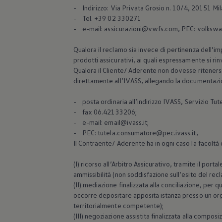
- Indirizzo: Via Privata Grosio n. 10/4, 20151 Mi
- Tel. +39 02 330271
- e-mail: assicurazioni@vwfs.com, PEC: volksw
Qualora il reclamo sia invece di pertinenza dell’imp
prodotti assicurativi, ai quali espressamente si rin
Qualora il Cliente/ Aderente non dovesse ritenersi s
direttamente all’IVASS, allegando la documentazio
- posta ordinaria all’indirizzo IVASS, Servizio T
- fax 06.42133206;
- e-mail: email@ivass.it;
- PEC: tutela.consumatore@pec.ivass.it,
Il Contraente/ Aderente ha in ogni caso la facoltà d
(I) ricorso all’Arbitro Assicurativo, tramite il port
ammissibilità (non soddisfazione sull’esito del recl
(II) mediazione finalizzata alla conciliazione, per 
occorre depositare apposita istanza presso un organ
territorialmente competente);
(III) negoziazione assistita finalizzata alla compos