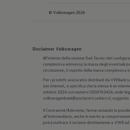
© Volkswagen 2026
Disclaimer Volkswagen
All’interno della sezione Dati Tecnici del configur
complessiva ammessa; la massa degli eventuali pas
circolazione, il rispetto della massa complessiva e 
Per i prodotti assicurativi distribuiti da VWBank s
sito internet, si specifica che la stessa è un interm
ottobre 2024 con numero UE00762456; sede legale/
volkswagenbank@postacert.cedacri.it; soggetto alla
Il Contraente/Aderente, ferma restando la possibili
all’Intermediario, anche in merito ai comportament
potrà inoltrare il reclamo direttamente a VWB ad 