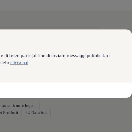
Facebook
YouTube
 di terze parti (al fine di inviare messaggi pubblicitari
IG Volkswagen for Business
mpleta
clicca qui
.
IG Volkswagen VanLife
Pinterest
Linkedin
oriali & note legali)
i Prodotti
EU Data Act