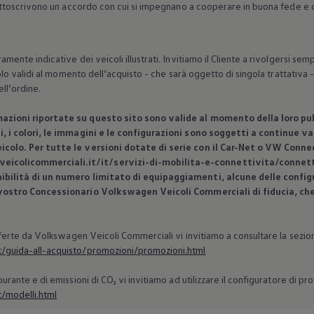
ottoscrivono un accordo con cui si impegnano a cooperare in buona fede e co
ente indicative dei veicoli illustrati. Invitiamo il Cliente a rivolgersi se
lo validi al momento dell’acquisto - che sarà oggetto di singola trattativa - e
ll’ordine.
mazioni riportate su questo sito sono valide al momento della loro pub
i, i colori, le immagini e le configurazioni sono soggetti a continue 
icolo. Per tutte le versioni dotate di serie con il Car-Net o VW Conne
icolicommerciali.it/it/servizi-di-mobilita-e-connettivita/connet
ibilità di un numero limitato di equipaggiamenti, alcune delle config
 vostro Concessionario
Volkswagen
Veicoli Commerciali di fiducia, che
ferte da
Volkswagen
Veicoli Commerciali vi invitiamo a consultare la sezio
/guida-all-acquisto/promozioni/promozioni.html
ante e di emissioni di CO₂ vi invitiamo ad utilizzare il configuratore di prod
/modelli.html