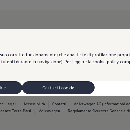
 distributiva
Materiale Informativo
TP
Volkswagen Group Italia
suo corretto funzionamento) che analitici e di profilazione propri e
tleblower System
Usato Certificato
li utenti durante la navigazione). Per leggere la cookie policy co
okie
Gestisci i cookie
oni Legali
Accessibilità
Contatti
Volkswagen AG (Informazioni edit
icenze Terze Parti
Volkswagen
Regolamento Sicurezza Generale de