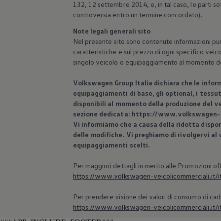
132, 12 settembre 2014, e, in tal caso, le parti s
controversia entro un termine concordato).
Note legali generali sito
Nel presente sito sono contenute informazioni puram
caratteristiche e sul prezzo di ogni specifico veico
singolo veicolo o equipaggiamento al momento de
Volkswagen
Group Italia dichiara che le infor
equipaggiamenti di base, gli optional, i tessut
disponibili al momento della produzione del ve
sezione dedicata: https://www.volkswagen-ve
Vi informiamo che a causa della ridotta dispon
delle modifiche. Vi preghiamo di rivolgervi al
equipaggiamenti scelti.
Per maggiori dettagli in merito alle Promozioni of
https://www.volkswagen-veicolicommerciali.it/it
Per prendere visione dei valori di consumo di carbur
https://www.volkswagen-veicolicommerciali.it/it