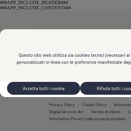
###APP_INCLUDE_HEADER###
###APP_INCLUDE_CONTENT###
Configuratore
Rete
Contatti
WL
Questo sito web utilizza sia cookies tecnici (necessari al 
Whis
personalizzati in linea con le preferenze manifestate dag
Accetta tutti i cookie
Rifiuta tutti i co
Privacy Policy
Cookie Policy
Informazi
Digital Services Act
Termini di utilizzo
L
Informativa Privacy sulla sicurezza stradale