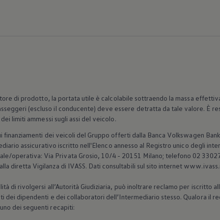
atore di prodotto, la portata utile è calcolabile sottraendo la massa effetti
seggeri (escluso il conducente) deve essere detratta da tale valore. È res
dei limiti ammessi sugli assi del veicolo.
ui finanziamenti dei veicoli del Gruppo offerti dalla Banca
Volkswagen
Bank 
ediario assicurativo iscritto nell'Elenco annesso al Registro unico degli inter
operativa: Via Privata Grosio, 10/4 - 20151 Milano; telefono 02 330271;
 diretta Vigilanza di IVASS. Dati consultabili sul sito internet www.ivass.i
tà di rivolgersi all’Autorità Giudiziaria, può inoltrare reclamo per iscritto
i dei dipendenti e dei collaboratori dell’Intermediario stesso. Qualora il 
uno dei seguenti recapiti: