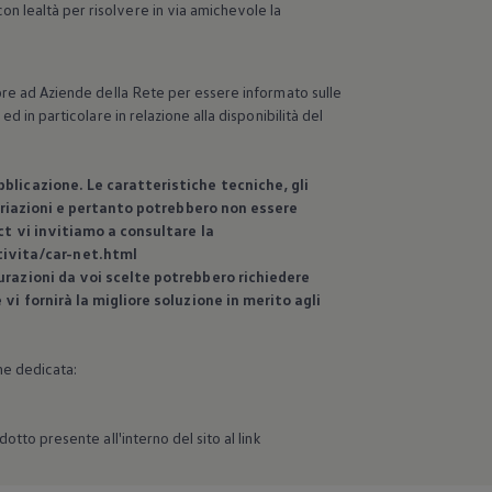
n lealtà per risolvere in via amichevole la
mpre ad Aziende della Rete per essere informato sulle
d in particolare in relazione alla disponibilità del
blicazione. Le caratteristiche tecniche, gli
variazioni e pertanto potrebbero non essere
ct vi invitiamo a consultare la
tivita/car-net.html
urazioni da voi scelte potrebbero richiedere
 vi fornirà la migliore soluzione in merito agli
ne dedicata:
otto presente all'interno del sito al link