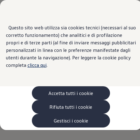
Veicoli
Scopri i modelli
Commerciali
Categorie modelli
Questo sito web utilizza sia cookies tecnici (necessari al suo
Passa
Passa ai
Furgoni
corretto funzionamento) che analitici e di profilazione
contenuti
a
VanLife
principali
fondo
propri e di terze parti (al fine di inviare messaggi pubblicitari
Pick-up
pagina
Veicoli Commerciali Elettrici
personalizzati in linea con le preferenze manifestate dagli
Van
utenti durante la navigazione). Per leggere la cookie policy
Modelli precedenti
completa
clicca qui
.
Confronta i modelli
Configurazioni salvate
Volkswagen Auto
Acquista il tuo Veicolo Volkswagen
Promozioni
Accetta tutti i cookie
Promozioni e offerte
Ecoincentivi Volkswagen
5 Plus
Rifiuta tutti i cookie
Usato Certificato
Cos’è Usato Certificato?
Gestisci i cookie
Garanzia Usato
Assicurazioni
Clienti Business
Gamma, promozioni e servizi