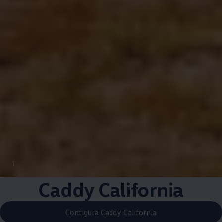
1
Caddy California
Configura Caddy California