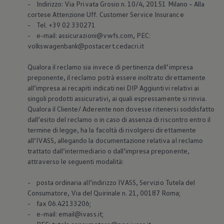
- Indirizzo: Via Privata Grosio n. 10/4, 20151 Milano – Alla
Mondo Volkswagen
cortese Attenzione Uff. Customer Service Insurance
Il Bar del Lunedì
VanLife Stories
- Tel. +39 02 330271
75 anni di Bulli
- e-mail: assicurazioni@vwfs.com, PEC:
Guida autonoma
volkswagenbank@postacert.cedacri.it
ID. Buzz al World Ducati Week 2026
Contatti
Qualora il reclamo sia invece di pertinenza dell’impresa
preponente, il reclamo potrà essere inoltrato direttamente
all’impresa ai recapiti indicati nei DIP Aggiuntivi relativi ai
singoli prodotti assicurativi, ai quali espressamente si rinvia.
Qualora il Cliente/ Aderente non dovesse ritenersi soddisfatto
dall’esito del reclamo o in caso di assenza di riscontro entro il
termine di legge, ha la facoltà di rivolgersi direttamente
all’IVASS, allegando la documentazione relativa al reclamo
trattato dall’intermediario o dall’impresa preponente,
attraverso le seguenti modalità:
- posta ordinaria all’indirizzo IVASS, Servizio Tutela del
Consumatore, Via del Quirinale n. 21, 00187 Roma;
- fax 06.42133206;
- e-mail: email@ivass.it;