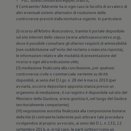
- PEC: tutela.consumatore@pec.ivass.it,
Il Contraente/ Aderente ha in ogni caso la facoltà di avvalersi di
altri eventuali sistemi alternativi di risoluzione delle
controversie previsti dalla normativa vigente. In particolare:
(I) ricorso all’Arbitro Assicurativo, tramite il portale disponibile
sul sito internet dello stesso (www.arbitroassicurativo.org),
dove è possibile consultare gli ulteriori requisiti di ammissibilità
(non soddisfazione sull’esito del reclamo o mancata risposta),
le informazioni relative alle modalità di presentazione del
ricorso e ogni altra indicazione utile;
(II) mediazione finalizzata alla conciliazione, per qualsiasi
controversia civile o commerciale vertente su diritti
disponibili, ai sensi del D.Lgs. n. 28 del 4 marzo 2010 (per
avviarla, occorre depositare apposita istanza presso un
organismo di mediazione, il cui registro è disponibile sul sito del
Ministero della Giustizia, www.giustizia.it, nel luogo del Giudice
territorialmente competente);
(III) negoziazione assistita finalizzata alla composizione bonaria
della lite (il contraente/aderente può attivare tale procedura
rivolgendosi al proprio avvocato, ai sensi del D.L. n. 132, 12
settembre 2014, e, in tal caso, le parti sottoscrivono un