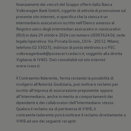
Accessori per la ricarica
finanziamenti dei veicoli del Gruppo offerti dalla Banca
Calcolo percorso
Volkswagen
Bank GmbH, oggetto di attività di promozione sul
Connettività e Sicurezza
presente sito internet, si specifica che la stessa è un
VW Connect
intermediario assicurativo iscritto nell'Elenco annesso al
VW Connect per ID. Buzz
Registro unico degli intermediari assicurativi e riassicurativi
VW Connect per Amarok
VW Connect per Transporter e Caravelle
(RUI) in data 29 ottobre 2024 con numero UE00762456; sede
Sistemi di assistenza alla guida
legale/operativa: Via Privata Grosio, 10/4 - 20151 Milano;
Aggiornamenti software
telefono 02 330271; indirizzo di posta elettronica o PEC:
Aggiornamenti software per ID. Buzz
volkswagenbank@postacert.cedacri.it; soggetto alla diretta
Car-Net e App-connect
Vigilanza di IVASS. Dati consultabili sul sito internet
California App
www.ivass.it.
Service
Promozioni
Manutenzione e Servizi
Il Contraente/Aderente, ferma restando la possibilità di
Piani di Manutenzione
rivolgersi all’Autorità Giudiziaria, può inoltrare reclamo per
Ricambi, Oli Motore e Fluidi
iscritto all’impresa di assicurazione preponente oppure
Ruote e Pneumatici
all’Intermediario, anche in merito ai comportamenti dei
Servizio Officina Mobile
dipendenti e dei collaboratori dell’Intermediario stesso.
Finanziamento Save&Care
Accessori
Qualora il reclamo sia di pertinenza di VWB, il
Manuale uso e Manutenzione
contraente/aderente potrà inoltrare il reclamo direttamente a
Servizio Mobilità
VWB ad uno dei seguenti recapiti:
Garanzie
Informazioni utili