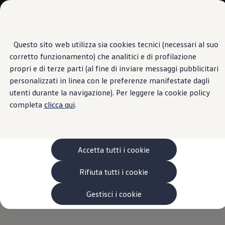
Scopri i modelli
Categorie modelli
Furgoni
VanLife
Questo sito web utilizza sia cookies tecnici (necessari al suo
Passa
Passa ai
Pick-up
corretto funzionamento) che analitici e di profilazione
contenuti
a
Veicoli Commerciali Elettrici
Tetto panoramico
principali
fondo
Van
propri e di terze parti (al fine di inviare messaggi pubblicitari
pagina
Modelli precedenti
personalizzati in linea con le preferenze manifestate dagli
Confronta i modelli
utenti durante la navigazione). Per leggere la cookie policy
Configurazioni salvate
Volkswagen Auto
completa
clicca qui
.
Viste meravigliose
Acquista il tuo Veicolo Volkswagen
Promozioni
Promozioni e offerte
durante l’intera giornata
Ecoincentivi Volkswagen
5 Plus
Accetta tutti i cookie
Usato Certificato
Cos’è Usato Certificato?
Il tetto panoramico (disponibile a richiesta) di giorno lascia
Rifiuta tutti i cookie
Garanzia Usato
entrare la luce naturale all’interno di Caddy California,
Assicurazioni
mentre di notte offre una vista mozzafiato sul cielo stellato.
Clienti Business
Gestisci i cookie
Gamma, promozioni e servizi
Service Flotte
Area Contatti Clienti Business