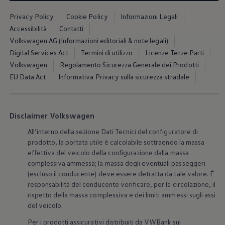
Servizi Finanziari
Progetto Valore Volkswagen
Privacy Policy
Cookie Policy
Informazioni Legali
Più Credito
Accessibilità
Contatti
Noleggio
Leasing Finanziario
Volkswagen AG (Informazioni editoriali & note legali)
Servizi Assicurativi
Digital Services Act
Termini di utilizzo
Licenze Terze Parti
Polizza Protezione Credito
Volkswagen
Regolamento Sicurezza Generale dei Prodotti
Assicurazione GAP Protezioneventi
Estensione Garanzia Usato
EU Data Act
Informativa Privacy sulla sicurezza stradale
Furto e incendio
Sistemi di Identificazione Veicolo
Safe inMotion e Capital Safe +
Allestimenti e personalizzazioni
Disclaimer Volkswagen
Allestimenti chiavi in mano
Trasporto persone con disabilità
All’interno della sezione Dati Tecnici del configuratore di
Listini e Dati tecnici
prodotto, la portata utile è calcolabile sottraendo la massa
Veicoli in pronta consegna
effettiva del veicolo della configurazione dalla massa
Mobilità elettrica e Ibrida Plug-In
complessiva ammessa; la massa degli eventuali passeggeri
Guida sui veicoli elettrici e sulle batterie
(escluso il conducente) deve essere detratta da tale valore. È
Veicoli elettrici
responsabilità del conducente verificare, per la circolazione, il
Soluzioni di ricarica e autonomia
Simulatore del tempo di ricarica
rispetto della massa complessiva e dei limiti ammessi sugli assi
Simulatore dell’autonomia
del veicolo.
Ricarica domestica
Ricarica in movimento
Per i prodotti assicurativi distribuiti da VWBank sui