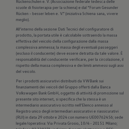
Rückenschulen e. V. (Associazione federale tedesca delle
Accessori per la ricarica
scuole di fisioterapia per la schiena) e dal “Forum Gesunder
Calcolo percorso
Connettività e Sicurezza
Rücken – besser leben e. V.” (iniziativa Schiena sana, vivere
VW Connect
meglio).
VW Connect per ID. Buzz
VW Connect per Amarok
All’interno della sezione Dati Tecnici del configuratore di
VW Connect per Transporter e Caravelle
prodotto, la portata utile è calcolabile sottraendo la massa
Sistemi di assistenza alla guida
effettiva del veicolo della configurazione dalla massa
Aggiornamenti software
complessiva ammessa; la massa degli eventuali passeggeri
Aggiornamenti software per ID. Buzz
(escluso il conducente) deve essere detratta da tale valore. È
Car-Net e App-connect
responsabilità del conducente verificare, per la circolazione, il
California App
Service
rispetto della massa complessiva e dei limiti ammessi sugli assi
Promozioni
del veicolo.
Manutenzione e Servizi
Piani di Manutenzione
Per i prodotti assicurativi distribuiti da VWBank sui
Ricambi, Oli Motore e Fluidi
finanziamenti dei veicoli del Gruppo offerti dalla Banca
Ruote e Pneumatici
Volkswagen
Bank GmbH, oggetto di attività di promozione sul
Servizio Officina Mobile
presente sito internet, si specifica che la stessa è un
Finanziamento Save&Care
intermediario assicurativo iscritto nell'Elenco annesso al
Accessori
Registro unico degli intermediari assicurativi e riassicurativi
Manuale uso e Manutenzione
Servizio Mobilità
(RUI) in data 29 ottobre 2024 con numero UE00762456; sede
Garanzie
legale/operativa: Via Privata Grosio, 10/4 - 20151 Milano;
Informazioni utili