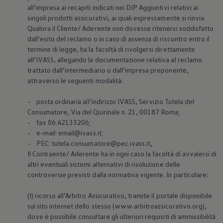
all’impresa ai recapiti indicati nei DIP Aggiuntivi relativi ai
singoli prodotti assicurativi, ai quali espressamente si rinvia.
Qualora il Cliente/ Aderente non dovesse ritenersi soddisfatto
dall’esito del reclamo o in caso di assenza di riscontro entro il
termine di legge, ha la facoltà di rivolgersi direttamente
all’IVASS, allegando la documentazione relativa al reclamo
trattato dall’intermediario o dall’impresa preponente,
attraverso le seguenti modalità:
- posta ordinaria all’indirizzo IVASS, Servizio Tutela del
Consumatore, Via del Quirinale n. 21, 00187 Roma;
- fax 06.42133206;
- e-mail: email@ivass.it;
- PEC: tutela.consumatore@pec.ivass.it,
Il Contraente/ Aderente ha in ogni caso la facoltà di avvalersi di
altri eventuali sistemi alternativi di risoluzione delle
controversie previsti dalla normativa vigente. In particolare:
(I) ricorso all’Arbitro Assicurativo, tramite il portale disponibile
sul sito internet dello stesso (www.arbitroassicurativo.org),
dove è possibile consultare gli ulteriori requisiti di ammissibilità