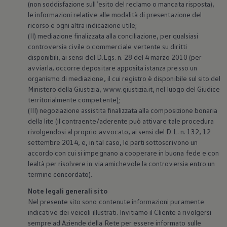
(non soddisfazione sull’esito del reclamo o mancata risposta),
le informazioni relative alle modalità di presentazione del
ricorso e ogni altra indicazione utile;
(II) mediazione finalizzata alla conciliazione, per qualsiasi
controversia civile o commerciale vertente su diritti
disponibili, ai sensi del D.Lgs. n. 28 del 4 marzo 2010 (per
avviarla, occorre depositare apposita istanza presso un
organismo di mediazione, il cui registro è disponibile sul sito del
Ministero della Giustizia, www.giustizia.it, nel luogo del Giudice
territorialmente competente);
(III) negoziazione assistita finalizzata alla composizione bonaria
della lite (il contraente/aderente può attivare tale procedura
rivolgendosi al proprio avvocato, ai sensi del D.L. n. 132, 12
settembre 2014, e, in tal caso, le parti sottoscrivono un
accordo con cui si impegnano a cooperare in buona fede e con
lealtà per risolvere in via amichevole la controversia entro un
termine concordato).
Note legali generali sito
Nel presente sito sono contenute informazioni puramente
indicative dei veicoli illustrati. Invitiamo il Cliente a rivolgersi
sempre ad Aziende della Rete per essere informato sulle