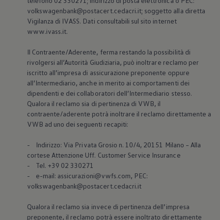
telefono 02 330271; indirizzo di posta elettronica o PEC:
Mondo Volkswagen
volkswagenbank@postacert.cedacri.it; soggetto alla diretta
Il Bar del Lunedì
Vigilanza di IVASS. Dati consultabili sul sito internet
VanLife Stories
www.ivass.it.
75 anni di Bulli
Guida autonoma
ID. Buzz al World Ducati Week 2026
Il Contraente/Aderente, ferma restando la possibilità di
Contatti
rivolgersi all’Autorità Giudiziaria, può inoltrare reclamo per
iscritto all’impresa di assicurazione preponente oppure
all’Intermediario, anche in merito ai comportamenti dei
dipendenti e dei collaboratori dell’Intermediario stesso.
Qualora il reclamo sia di pertinenza di VWB, il
contraente/aderente potrà inoltrare il reclamo direttamente a
VWB ad uno dei seguenti recapiti:
- Indirizzo: Via Privata Grosio n. 10/4, 20151 Milano – Alla
cortese Attenzione Uff. Customer Service Insurance
- Tel. +39 02 330271
- e-mail: assicurazioni@vwfs.com, PEC:
volkswagenbank@postacert.cedacri.it
Qualora il reclamo sia invece di pertinenza dell’impresa
preponente, il reclamo potrà essere inoltrato direttamente