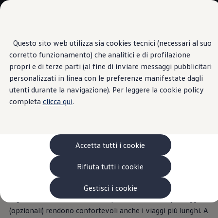
Veicoli
Scopri i modelli
Commerciali
Categorie modelli
Furgoni
VanLife
Questo sito web utilizza sia cookies tecnici (necessari al suo
Passa
Passa ai
Pick-up
corretto funzionamento) che analitici e di profilazione
contenuti
a
Veicoli Commerciali Elettrici
Sedili ergonomici
principali
fondo
Van
propri e di terze parti (al fine di inviare messaggi pubblicitari
pagina
Modelli precedenti
personalizzati in linea con le preferenze manifestate dagli
Confronta i modelli
utenti durante la navigazione). Per leggere la cookie policy
Configurazioni salvate
Volkswagen Auto
completa
clicca qui
.
Seduta più
Acquista il tuo Veicolo Volkswagen
Promozioni
Promozioni e offerte
confortevole,
guida più
Ecoincentivi Volkswagen
5 Plus
Accetta tutti i cookie
rilassata
Usato Certificato
Cos’è Usato Certificato?
Rifiuta tutti i cookie
Garanzia Usato
Assicurazioni
Molto più di una postazione di lavoro ergonomica: i sedili
Clienti Business
Gestisci i cookie
Gamma, promozioni e servizi
1
ergoComfort
con braccioli per conducente e passeggero
Service Flotte
(opzionali) rendono confortevoli anche i viaggi più lunghi. A
Area Contatti Clienti Business