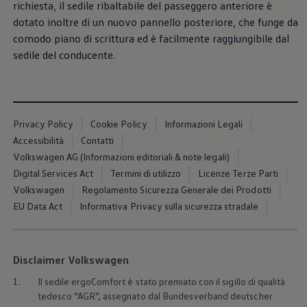
richiesta, il sedile ribaltabile del passeggero anteriore è
Servizi Finanziari
Progetto Valore Volkswagen
dotato inoltre di un nuovo pannello posteriore, che funge da
Più Credito
comodo piano di scrittura ed è facilmente raggiungibile dal
Noleggio
sedile del conducente.
Leasing Finanziario
Servizi Assicurativi
Polizza Protezione Credito
Assicurazione GAP Protezioneventi
Estensione Garanzia Usato
Furto e incendio
Privacy Policy
Cookie Policy
Informazioni Legali
Sistemi di Identificazione Veicolo
Accessibilità
Contatti
Safe inMotion e Capital Safe +
Allestimenti e personalizzazioni
Volkswagen AG (Informazioni editoriali & note legali)
Allestimenti chiavi in mano
Digital Services Act
Termini di utilizzo
Licenze Terze Parti
Trasporto persone con disabilità
Volkswagen
Regolamento Sicurezza Generale dei Prodotti
Listini e Dati tecnici
Veicoli in pronta consegna
EU Data Act
Informativa Privacy sulla sicurezza stradale
Mobilità elettrica e Ibrida Plug-In
Guida sui veicoli elettrici e sulle batterie
Veicoli elettrici
Soluzioni di ricarica e autonomia
Disclaimer Volkswagen
Simulatore del tempo di ricarica
Simulatore dell’autonomia
1.
Il sedile ergoComfort è stato premiato con il sigillo di qualità
Ricarica domestica
tedesco “AGR”, assegnato dal Bundesverband deutscher
Ricarica in movimento