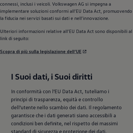
Servizi Finanziari
connessi, inclusi i veicoli.
Volkswagen
AG si impegna a
Progetto Valore Volkswagen
implementare soluzioni conformi all’EU Data Act, promuovendo
Più Credito
la fiducia nei servizi basati sui dati e nell’innovazione.
Noleggio
Leasing Finanziario
Servizi Assicurativi
Ulteriori informazioni relative all’EU Data Act sono disponibili al
Polizza Protezione Credito
link di seguito:
Assicurazione GAP Protezioneventi
Estensione Garanzia Usato
Furto e incendio
Scopra di più sulla legislazione dell’UE
Sistemi di Identificazione Veicolo
Safe inMotion e Capital Safe +
Allestimenti e personalizzazioni
Allestimenti chiavi in mano
I Suoi dati, i Suoi diritti
Trasporto persone con disabilità
Listini e Dati tecnici
Veicoli in pronta consegna
In conformità con l’EU Data Act, tuteliamo i
Mobilità elettrica e Ibrida Plug-In
principi di trasparenza, equità e controllo
Guida sui veicoli elettrici e sulle batterie
Veicoli elettrici
dell’utente nello scambio dei dati. Il regolamento
Soluzioni di ricarica e autonomia
garantisce che i dati generati siano accessibili a
Simulatore del tempo di ricarica
Simulatore dell’autonomia
condizioni ben definite, nel rispetto dei massimi
Ricarica domestica
standard di sicurezza e protezione dei dati.
Ricarica in movimento