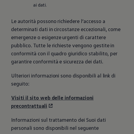
Mondo Volkswagen
ai dati.
Il Bar del Lunedì
VanLife Stories
75 anni di Bulli
Le autorità possono richiedere l’accesso a
Guida autonoma
determinati dati in circostanze eccezionali, come
ID. Buzz al World Ducati Week 2026
Contatti
emergenze o esigenze urgenti di carattere
pubblico. Tutte le richieste vengono gestite in
conformità con il quadro giuridico stabilito, per
garantire conformità e sicurezza dei dati.
Ulteriori informazioni sono disponibili al link di
seguito:
Visiti il sito web delle informazioni
precontrattuali
Informazioni sul trattamento dei Suoi dati
personali sono disponibili nel seguente