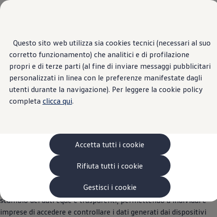
Veicoli
Scopri i modelli
Commerciali
Categorie modelli
Furgoni
VanLife
Home Page
Questo sito web utilizza sia cookies tecnici (necessari al suo
EU Data Act
Passa
Passa ai
Pick-up
corretto funzionamento) che analitici e di profilazione
contenuti
a
Veicoli Commerciali Elettrici
principali
fondo
Van
propri e di terze parti (al fine di inviare messaggi pubblicitari
pagina
Modelli precedenti
personalizzati in linea con le preferenze manifestate dagli
Confronta i modelli
EU Data Act
utenti durante la navigazione). Per leggere la cookie policy
Configurazioni salvate
Volkswagen Auto
completa
clicca qui
.
Acquista il tuo Veicolo Volkswagen
Promozioni
Promozioni e offerte
Ecoincentivi Volkswagen
5 Plus
Accetta tutti i cookie
Usato Certificato
Cos’è Usato Certificato?
L’EU Data Act (regolamento (UE) 2023/2854) è un quadro
Rifiuta tutti i cookie
Garanzia Usato
legislativo fondamentale, che regola i diritti di accesso e utilizzo
Assicurazioni
Clienti Business
Gestisci i cookie
dei dati nell'Unione europea. L’obiettivo è garantire pratiche di
Gamma, promozioni e servizi
scambio dei dati eque e trasparenti, permettendo a individui e
Service Flotte
imprese di accedere e controllare i dati generati dai dispositivi
Area Contatti Clienti Business