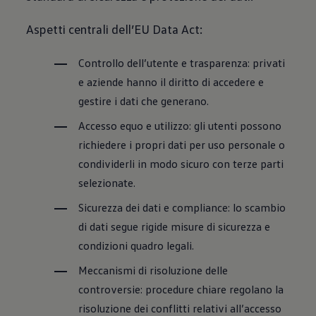
Accessori per la ricarica
Calcolo percorso
Aspetti centrali dell’EU Data Act:
Connettività e Sicurezza
VW Connect
VW Connect per ID. Buzz
Controllo dell’utente e trasparenza: privati
VW Connect per Amarok
e aziende hanno il diritto di accedere e
VW Connect per Transporter e Caravelle
Sistemi di assistenza alla guida
gestire i dati che generano.
Aggiornamenti software
Aggiornamenti software per ID. Buzz
Accesso equo e utilizzo: gli utenti possono
Car-Net e App-connect
richiedere i propri dati per uso personale o
California App
Service
condividerli in modo sicuro con terze parti
Promozioni
selezionate.
Manutenzione e Servizi
Piani di Manutenzione
Sicurezza dei dati e compliance: lo scambio
Ricambi, Oli Motore e Fluidi
Ruote e Pneumatici
di dati segue rigide misure di sicurezza e
Servizio Officina Mobile
condizioni quadro legali.
Finanziamento Save&Care
Accessori
Meccanismi di risoluzione delle
Manuale uso e Manutenzione
Servizio Mobilità
controversie: procedure chiare regolano la
Garanzie
risoluzione dei conflitti relativi all’accesso
Informazioni utili