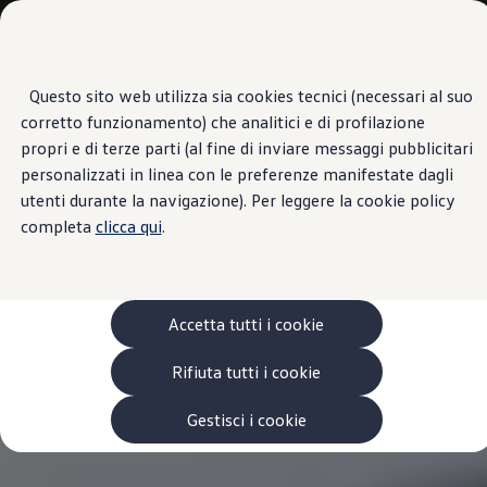
Veicoli
Scopri i modelli
Commerciali
Categorie modelli
Furgoni
VanLife
Questo sito web utilizza sia cookies tecnici (necessari al suo
Passa
Passa ai
Pick-up
corretto funzionamento) che analitici e di profilazione
contenuti
a
Veicoli Commerciali Elettrici
principali
fondo
Van
propri e di terze parti (al fine di inviare messaggi pubblicitari
pagina
Modelli precedenti
personalizzati in linea con le preferenze manifestate dagli
Confronta i modelli
utenti durante la navigazione). Per leggere la cookie policy
Configurazioni salvate
Volkswagen Auto
completa
clicca qui
.
Acquista il tuo Veicolo Volkswagen
Promozioni
Promozioni e offerte
Ecoincentivi Volkswagen
5 Plus
Accetta tutti i cookie
Usato Certificato
Cos’è Usato Certificato?
Rifiuta tutti i cookie
Garanzia Usato
Assicurazioni
Clienti Business
Gestisci i cookie
Gamma, promozioni e servizi
Service Flotte
Area Contatti Clienti Business