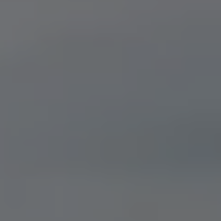
Mondo Volkswagen
Il Bar del Lunedì
VanLife Stories
75 anni di Bulli
Guida autonoma
ID. Buzz al World Ducati Week 2026
Contatti