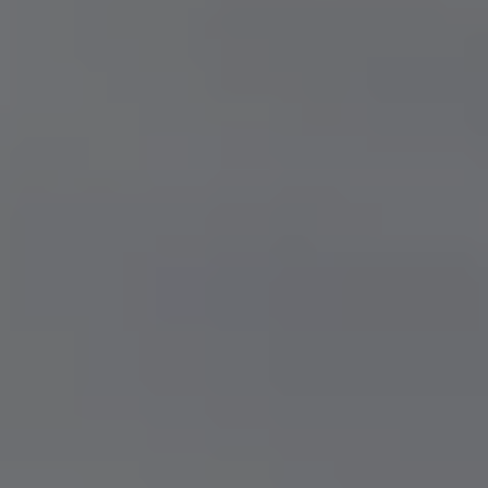
Accessori per la ricarica
Calcolo percorso
Connettività e Sicurezza
VW Connect
VW Connect per ID. Buzz
VW Connect per Amarok
VW Connect per Transporter e Caravelle
Sistemi di assistenza alla guida
Aggiornamenti software
Aggiornamenti software per ID. Buzz
Car-Net e App-connect
California App
Service
Promozioni
Manutenzione e Servizi
Piani di Manutenzione
Ricambi, Oli Motore e Fluidi
Ruote e Pneumatici
Servizio Officina Mobile
Finanziamento Save&Care
Accessori
Manuale uso e Manutenzione
Servizio Mobilità
Garanzie
Informazioni utili