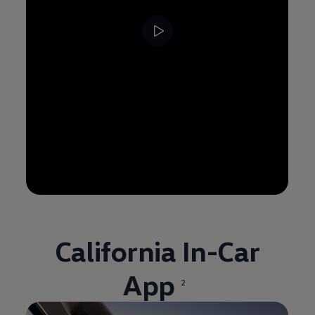
--:--
Tempo rimanente, --:--
California In-Car
App
2