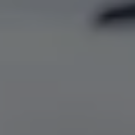
Servizi Finanziari
Progetto Valore Volkswagen
Più Credito
Noleggio
Leasing Finanziario
Servizi Assicurativi
Polizza Protezione Credito
Assicurazione GAP Protezioneventi
Estensione Garanzia Usato
Furto e incendio
Sistemi di Identificazione Veicolo
Safe inMotion e Capital Safe +
Allestimenti e personalizzazioni
Allestimenti chiavi in mano
Trasporto persone con disabilità
Listini e Dati tecnici
Veicoli in pronta consegna
Mobilità elettrica e Ibrida Plug-In
Guida sui veicoli elettrici e sulle batterie
Veicoli elettrici
Soluzioni di ricarica e autonomia
Simulatore del tempo di ricarica
Simulatore dell’autonomia
Ricarica domestica
Ricarica in movimento