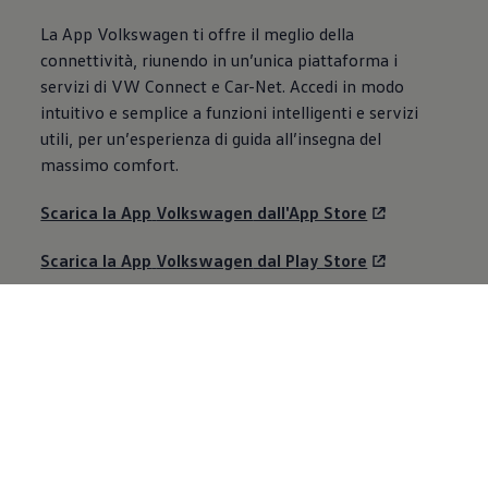
La App
Volkswagen
ti offre il meglio della
connettività, riunendo in un’unica piattaforma i
servizi di VW Connect e Car-Net. Accedi in modo
intuitivo e semplice a funzioni intelligenti e servizi
utili, per un’esperienza di guida all’insegna del
massimo comfort.
Scarica la App
Volkswagen
dall'App Store
Scarica la App
Volkswagen
dal Play Store
Accedi o registrati a myVolkswagen
Potrebbe interessarti
anche
questo: