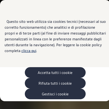
Veicoli
Scopri i modelli
Commerciali
Categorie modelli
Furgoni
VanLife
Questo sito web utilizza sia cookies tecnici (necessari al suo
Passa
Passa ai
Pick-up
corretto funzionamento) che analitici e di profilazione
contenuti
a
Veicoli Commerciali Elettrici
principali
fondo
Van
propri e di terze parti (al fine di inviare messaggi pubblicitari
pagina
Modelli precedenti
personalizzati in linea con le preferenze manifestate dagli
Confronta i modelli
utenti durante la navigazione). Per leggere la cookie policy
Configurazioni salvate
Volkswagen Auto
completa
clicca qui
.
Acquista il tuo Veicolo Volkswagen
Promozioni
Promozioni e offerte
Ecoincentivi Volkswagen
5 Plus
Accetta tutti i cookie
Usato Certificato
Cos’è Usato Certificato?
Rifiuta tutti i cookie
Garanzia Usato
Assicurazioni
Clienti Business
Gestisci i cookie
Gamma, promozioni e servizi
Service Flotte
Area Contatti Clienti Business