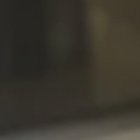
Mondo Volkswagen
Il Bar del Lunedì
VanLife Stories
75 anni di Bulli
Guida autonoma
ID. Buzz al World Ducati Week 2026
Contatti