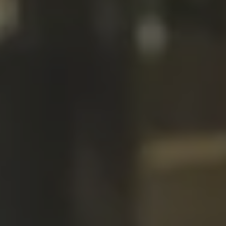
Accessori per la ricarica
Calcolo percorso
Connettività e Sicurezza
VW Connect
VW Connect per ID. Buzz
VW Connect per Amarok
VW Connect per Transporter e Caravelle
Sistemi di assistenza alla guida
Aggiornamenti software
Aggiornamenti software per ID. Buzz
Car-Net e App-connect
California App
Service
Promozioni
Manutenzione e Servizi
Piani di Manutenzione
Ricambi, Oli Motore e Fluidi
Ruote e Pneumatici
Servizio Officina Mobile
Finanziamento Save&Care
Accessori
Manuale uso e Manutenzione
Servizio Mobilità
Garanzie
Informazioni utili