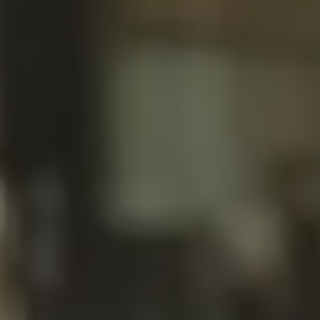
Servizi Finanziari
Progetto Valore Volkswagen
Più Credito
Noleggio
Leasing Finanziario
Servizi Assicurativi
Polizza Protezione Credito
Assicurazione GAP Protezioneventi
Estensione Garanzia Usato
Furto e incendio
Sistemi di Identificazione Veicolo
Safe inMotion e Capital Safe +
Allestimenti e personalizzazioni
Allestimenti chiavi in mano
Trasporto persone con disabilità
Listini e Dati tecnici
Veicoli in pronta consegna
Mobilità elettrica e Ibrida Plug-In
Guida sui veicoli elettrici e sulle batterie
Veicoli elettrici
Soluzioni di ricarica e autonomia
Simulatore del tempo di ricarica
Simulatore dell’autonomia
Ricarica domestica
Ricarica in movimento