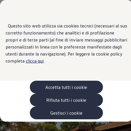
Veicoli
Scopri i modelli
Commerciali
Categorie modelli
Furgoni
VanLife
Home Page
Questo sito web utilizza sia cookies tecnici (necessari al suo
Mobilità elettrica e Ibrida Plug-In
Passa
Passa ai
Pick-up
corretto funzionamento) che analitici e di profilazione
contenuti
a
Veicoli Commerciali Elettrici
principali
fondo
Van
propri e di terze parti (al fine di inviare messaggi pubblicitari
pagina
Modelli precedenti
personalizzati in linea con le preferenze manifestate dagli
Confronta i modelli
Mobilità Elettrica e
utenti durante la navigazione). Per leggere la cookie policy
Configurazioni salvate
Volkswagen Auto
completa
clicca qui
.
Acquista il tuo Veicolo Volkswagen
Ibrida
Promozioni
Promozioni e offerte
Ecoincentivi Volkswagen
5 Plus
Accetta tutti i cookie
Usato Certificato
Cos’è Usato Certificato?
Rifiuta tutti i cookie
Garanzia Usato
Assicurazioni
Clienti Business
Gestisci i cookie
Gamma, promozioni e servizi
Service Flotte
Area Contatti Clienti Business