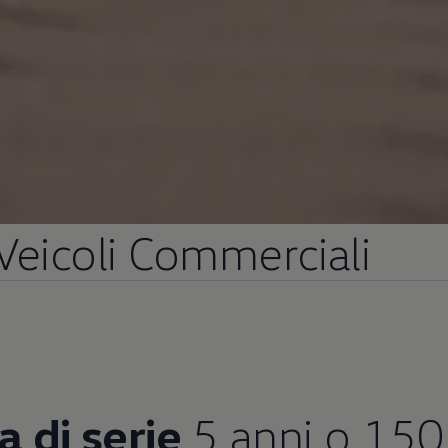
Veicoli Commerciali
a di serie
5 anni o 15