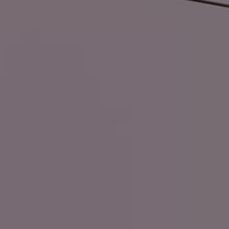
Accessori per la ricarica
Calcolo percorso
Connettività e Sicurezza
VW Connect
VW Connect per ID. Buzz
VW Connect per Amarok
VW Connect per Transporter e Caravelle
Sistemi di assistenza alla guida
Aggiornamenti software
Aggiornamenti software per ID. Buzz
Car-Net e App-connect
California App
Service
Promozioni
Manutenzione e Servizi
Piani di Manutenzione
Ricambi, Oli Motore e Fluidi
Ruote e Pneumatici
Servizio Officina Mobile
Finanziamento Save&Care
Accessori
Manuale uso e Manutenzione
Servizio Mobilità
Garanzie
Informazioni utili