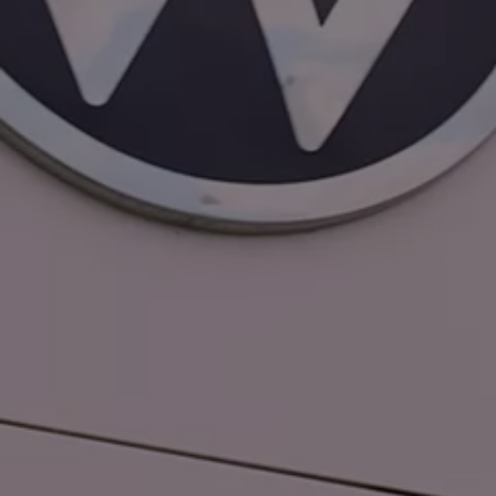
Servizi Finanziari
Progetto Valore Volkswagen
Più Credito
Noleggio
Leasing Finanziario
Servizi Assicurativi
Polizza Protezione Credito
Assicurazione GAP Protezioneventi
Estensione Garanzia Usato
Furto e incendio
Sistemi di Identificazione Veicolo
Safe inMotion e Capital Safe +
Allestimenti e personalizzazioni
Allestimenti chiavi in mano
Trasporto persone con disabilità
Listini e Dati tecnici
Veicoli in pronta consegna
Mobilità elettrica e Ibrida Plug-In
Guida sui veicoli elettrici e sulle batterie
Veicoli elettrici
Soluzioni di ricarica e autonomia
Simulatore del tempo di ricarica
Simulatore dell’autonomia
Ricarica domestica
Ricarica in movimento