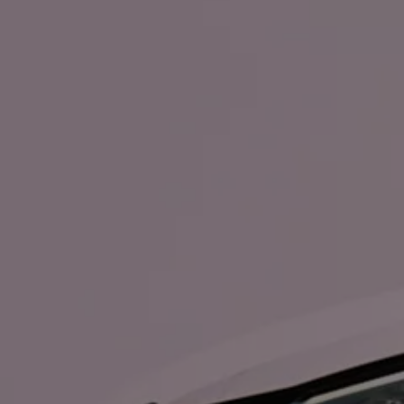
Mondo Volkswagen
Il Bar del Lunedì
VanLife Stories
75 anni di Bulli
Guida autonoma
ID. Buzz al World Ducati Week 2026
Contatti