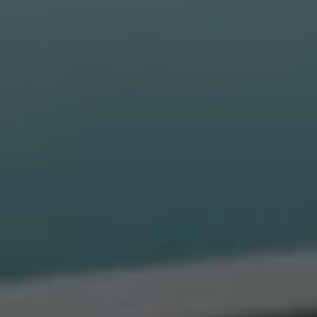
Accessori per la ricarica
Calcolo percorso
Connettività e Sicurezza
VW Connect
VW Connect per ID. Buzz
VW Connect per Amarok
VW Connect per Transporter e Caravelle
Sistemi di assistenza alla guida
Aggiornamenti software
Aggiornamenti software per ID. Buzz
Car-Net e App-connect
California App
Service
Promozioni
Manutenzione e Servizi
Piani di Manutenzione
Ricambi, Oli Motore e Fluidi
Ruote e Pneumatici
Servizio Officina Mobile
Finanziamento Save&Care
Accessori
Manuale uso e Manutenzione
Servizio Mobilità
Garanzie
Informazioni utili