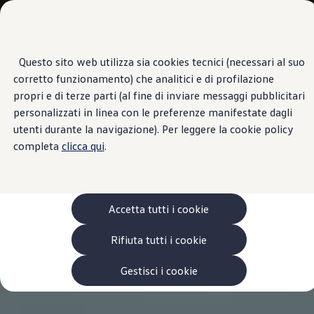
Veicoli
Scopri i modelli
Commerciali
Categorie modelli
Furgoni
VanLife
Questo sito web utilizza sia cookies tecnici (necessari al suo
Passa
Passa ai
Pick-up
corretto funzionamento) che analitici e di profilazione
contenuti
a
Veicoli Commerciali Elettrici
principali
fondo
Van
propri e di terze parti (al fine di inviare messaggi pubblicitari
pagina
Modelli precedenti
personalizzati in linea con le preferenze manifestate dagli
Confronta i modelli
utenti durante la navigazione). Per leggere la cookie policy
Configurazioni salvate
Volkswagen Auto
completa
clicca qui
.
Acquista il tuo Veicolo Volkswagen
Promozioni
Promozioni e offerte
Ecoincentivi Volkswagen
5 Plus
Accetta tutti i cookie
Usato Certificato
Cos’è Usato Certificato?
Rifiuta tutti i cookie
Garanzia Usato
Assicurazioni
Clienti Business
Gestisci i cookie
Gamma, promozioni e servizi
Service Flotte
Area Contatti Clienti Business