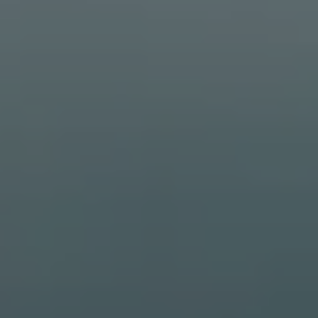
Servizi Finanziari
Progetto Valore Volkswagen
Più Credito
Noleggio
Leasing Finanziario
Servizi Assicurativi
Polizza Protezione Credito
Assicurazione GAP Protezioneventi
Estensione Garanzia Usato
Furto e incendio
Sistemi di Identificazione Veicolo
Safe inMotion e Capital Safe +
Allestimenti e personalizzazioni
Allestimenti chiavi in mano
Trasporto persone con disabilità
Listini e Dati tecnici
Veicoli in pronta consegna
Mobilità elettrica e Ibrida Plug-In
Guida sui veicoli elettrici e sulle batterie
Veicoli elettrici
Soluzioni di ricarica e autonomia
Simulatore del tempo di ricarica
Simulatore dell’autonomia
Ricarica domestica
Ricarica in movimento