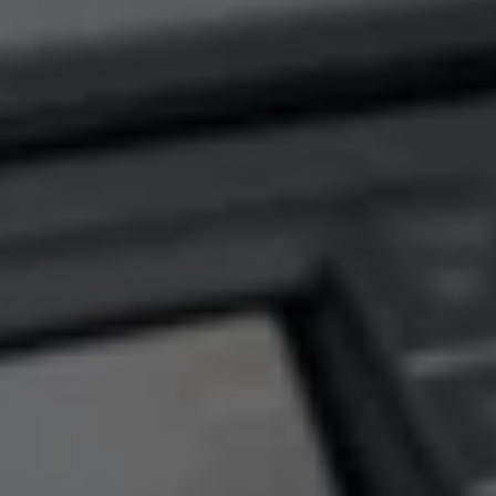
Mondo Volkswagen
Il Bar del Lunedì
VanLife Stories
75 anni di Bulli
Guida autonoma
ID. Buzz al World Ducati Week 2026
Contatti