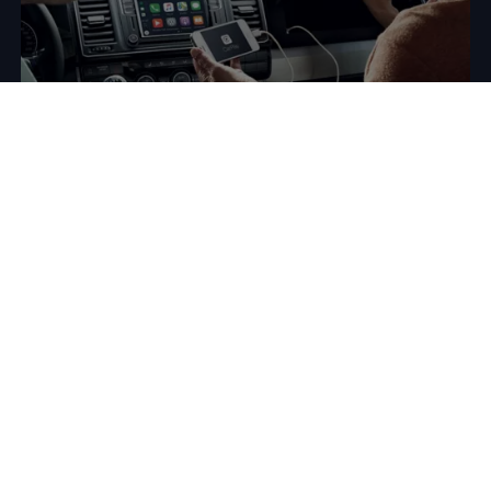
Promozione App-Connect
Porta il tuo smartphone sul tuo veicolo
Fino al 30.06.2027
puoi avere App-Connect al
prezzo
speciale di 71 € anziché 282 €
(prezzi IVA inclusa).