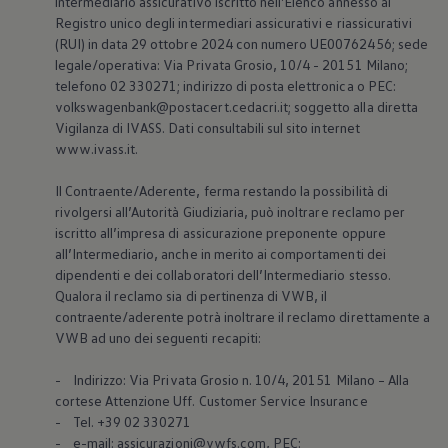
intermediario assicurativo iscritto nell'Elenco annesso al
Registro unico degli intermediari assicurativi e riassicurativi
(RUI) in data 29 ottobre 2024 con numero UE00762456; sede
legale/operativa: Via Privata Grosio, 10/4 - 20151 Milano;
telefono 02 330271; indirizzo di posta elettronica o PEC:
volkswagenbank@postacert.cedacri.it; soggetto alla diretta
Vigilanza di IVASS. Dati consultabili sul sito internet
www.ivass.it.
Il Contraente/Aderente, ferma restando la possibilità di
rivolgersi all’Autorità Giudiziaria, può inoltrare reclamo per
iscritto all’impresa di assicurazione preponente oppure
all’Intermediario, anche in merito ai comportamenti dei
dipendenti e dei collaboratori dell’Intermediario stesso.
Qualora il reclamo sia di pertinenza di VWB, il
contraente/aderente potrà inoltrare il reclamo direttamente a
VWB ad uno dei seguenti recapiti:
- Indirizzo: Via Privata Grosio n. 10/4, 20151 Milano – Alla
cortese Attenzione Uff. Customer Service Insurance
- Tel. +39 02 330271
- e-mail: assicurazioni@vwfs.com, PEC: