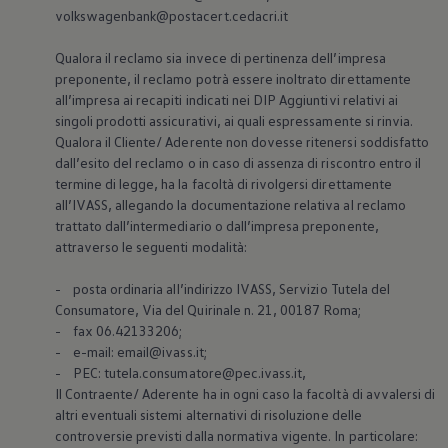
volkswagenbank@postacert.cedacri.it
Qualora il reclamo sia invece di pertinenza dell’impresa
preponente, il reclamo potrà essere inoltrato direttamente
all’impresa ai recapiti indicati nei DIP Aggiuntivi relativi ai
singoli prodotti assicurativi, ai quali espressamente si rinvia.
Qualora il Cliente/ Aderente non dovesse ritenersi soddisfatto
dall’esito del reclamo o in caso di assenza di riscontro entro il
termine di legge, ha la facoltà di rivolgersi direttamente
all’IVASS, allegando la documentazione relativa al reclamo
trattato dall’intermediario o dall’impresa preponente,
attraverso le seguenti modalità:
- posta ordinaria all’indirizzo IVASS, Servizio Tutela del
Consumatore, Via del Quirinale n. 21, 00187 Roma;
- fax 06.42133206;
- e-mail: email@ivass.it;
- PEC: tutela.consumatore@pec.ivass.it,
Il Contraente/ Aderente ha in ogni caso la facoltà di avvalersi di
altri eventuali sistemi alternativi di risoluzione delle
controversie previsti dalla normativa vigente. In particolare: