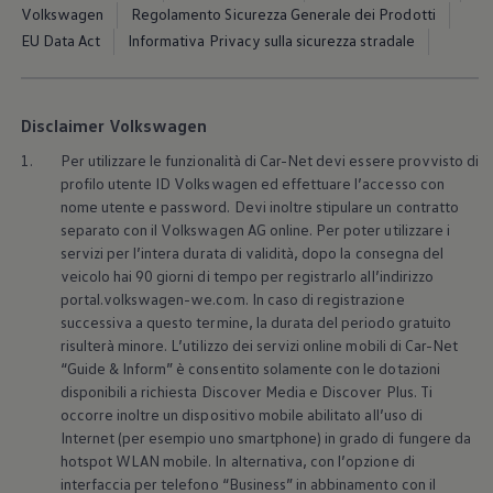
Accessori per la ricarica
Volkswagen
Regolamento Sicurezza Generale dei Prodotti
Calcolo percorso
EU Data Act
Informativa Privacy sulla sicurezza stradale
Connettività e Sicurezza
VW Connect
VW Connect per ID. Buzz
VW Connect per Amarok
Disclaimer Volkswagen
VW Connect per Transporter e Caravelle
Sistemi di assistenza alla guida
1.
Per utilizzare le funzionalità di Car-Net devi essere provvisto di
Aggiornamenti software
profilo utente ID
Volkswagen
ed effettuare l’accesso con
Aggiornamenti software per ID. Buzz
nome utente e password. Devi inoltre stipulare un contratto
Car-Net e App-connect
California App
separato con il
Volkswagen
AG online. Per poter utilizzare i
Service
servizi per l’intera durata di validità, dopo la consegna del
Promozioni
veicolo hai 90 giorni di tempo per registrarlo all’indirizzo
Manutenzione e Servizi
portal.volkswagen-we.com. In caso di registrazione
Piani di Manutenzione
successiva a questo termine, la durata del periodo gratuito
Ricambi, Oli Motore e Fluidi
risulterà minore. L’utilizzo dei servizi online mobili di Car-Net
Ruote e Pneumatici
Servizio Officina Mobile
“Guide & Inform” è consentito solamente con le dotazioni
Finanziamento Save&Care
disponibili a richiesta Discover Media e Discover Plus. Ti
Accessori
occorre inoltre un dispositivo mobile abilitato all’uso di
Manuale uso e Manutenzione
Internet (per esempio uno smartphone) in grado di fungere da
Servizio Mobilità
hotspot WLAN mobile. In alternativa, con l’opzione di
Garanzie
interfaccia per telefono “Business” in abbinamento con il
Informazioni utili