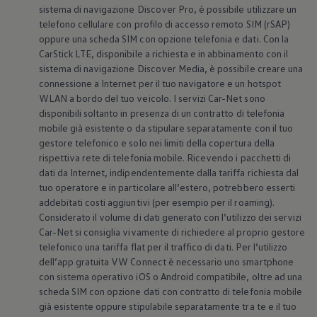
Mondo Volkswagen
sistema di navigazione Discover Pro, è possibile utilizzare un
Il Bar del Lunedì
telefono cellulare con profilo di accesso remoto SIM (rSAP)
VanLife Stories
oppure una scheda SIM con opzione telefonia e dati. Con la
75 anni di Bulli
CarStick LTE, disponibile a richiesta e in abbinamento con il
Guida autonoma
sistema di navigazione Discover Media, è possibile creare una
ID. Buzz al World Ducati Week 2026
connessione a Internet per il tuo navigatore e un hotspot
Contatti
WLAN a bordo del tuo veicolo. I servizi Car-Net sono
disponibili soltanto in presenza di un contratto di telefonia
mobile già esistente o da stipulare separatamente con il tuo
gestore telefonico e solo nei limiti della copertura della
rispettiva rete di telefonia mobile. Ricevendo i pacchetti di
dati da Internet, indipendentemente dalla tariffa richiesta dal
tuo operatore e in particolare all’estero, potrebbero esserti
addebitati costi aggiuntivi (per esempio per il roaming).
Considerato il volume di dati generato con l’utilizzo dei servizi
Car-Net si consiglia vivamente di richiedere al proprio gestore
telefonico una tariffa flat per il traffico di dati. Per l’utilizzo
dell’app gratuita VW Connect è necessario uno smartphone
con sistema operativo iOS o Android compatibile, oltre ad una
scheda SIM con opzione dati con contratto di telefonia mobile
già esistente oppure stipulabile separatamente tra te e il tuo