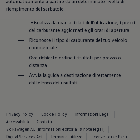
automaticamente a partire da un determinato livello di
Servizi Finanziari
Progetto Valore Volkswagen
riempimento del serbatoio.
Più Credito
Noleggio
Visualizza la marca, i dati dell’ubicazione, i prezzi
Leasing Finanziario
del carburante aggiornati e gli orari di apertura
Servizi Assicurativi
Polizza Protezione Credito
Riconosce il tipo di carburante del tuo veicolo
Assicurazione GAP Protezioneventi
commerciale
Estensione Garanzia Usato
Furto e incendio
Ove richiesto ordina i risultati per prezzo o
Sistemi di Identificazione Veicolo
Safe inMotion e Capital Safe +
distanza
Allestimenti e personalizzazioni
Avvia la guida a destinazione direttamente
Allestimenti chiavi in mano
Trasporto persone con disabilità
dall’elenco dei risultati
Listini e Dati tecnici
Veicoli in pronta consegna
Mobilità elettrica e Ibrida Plug-In
Guida sui veicoli elettrici e sulle batterie
Veicoli elettrici
Privacy Policy
Cookie Policy
Informazioni Legali
Soluzioni di ricarica e autonomia
Simulatore del tempo di ricarica
Accessibilità
Contatti
Simulatore dell’autonomia
Volkswagen AG (Informazioni editoriali & note legali)
Ricarica domestica
Digital Services Act
Termini di utilizzo
Licenze Terze Parti
Ricarica in movimento