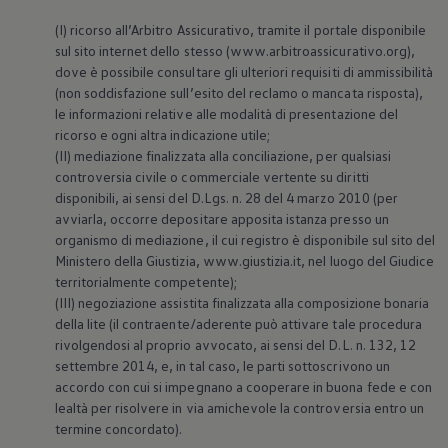
(I) ricorso all’Arbitro Assicurativo, tramite il portale disponibile
sul sito internet dello stesso (www.arbitroassicurativo.org),
dove è possibile consultare gli ulteriori requisiti di ammissibilità
(non soddisfazione sull’esito del reclamo o mancata risposta),
le informazioni relative alle modalità di presentazione del
ricorso e ogni altra indicazione utile;
(II) mediazione finalizzata alla conciliazione, per qualsiasi
controversia civile o commerciale vertente su diritti
disponibili, ai sensi del D.Lgs. n. 28 del 4 marzo 2010 (per
avviarla, occorre depositare apposita istanza presso un
organismo di mediazione, il cui registro è disponibile sul sito del
Ministero della Giustizia, www.giustizia.it, nel luogo del Giudice
territorialmente competente);
(III) negoziazione assistita finalizzata alla composizione bonaria
della lite (il contraente/aderente può attivare tale procedura
rivolgendosi al proprio avvocato, ai sensi del D.L. n. 132, 12
settembre 2014, e, in tal caso, le parti sottoscrivono un
accordo con cui si impegnano a cooperare in buona fede e con
lealtà per risolvere in via amichevole la controversia entro un
termine concordato).