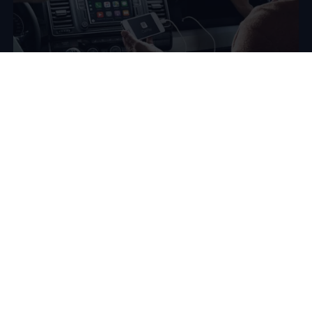
Promozione App-Connect
Porta il tuo smartphone sul tuo veicolo
Fino al 30.06.2027
puoi avere App-Connect al
prezzo
speciale di 71 € anziché 282 €
(prezzi IVA inclusa).