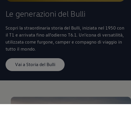
Le generazioni del Bulli
Scopri la straordinaria storia del Bulli, iniziata nel 1950 con
il T1 e arrivata fino all'odierno T6.1. Un'icona di versatilità,
utilizzata come furgone, camper e compagno di viaggio in
tutto il mondo.
Vai a Storia del Bulli