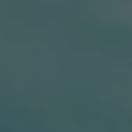
Accessori per la ricarica
Calcolo percorso
Connettività e Sicurezza
VW Connect
VW Connect per ID. Buzz
VW Connect per Amarok
VW Connect per Transporter e Caravelle
Sistemi di assistenza alla guida
Aggiornamenti software
Aggiornamenti software per ID. Buzz
Car-Net e App-connect
California App
Service
Promozioni
Manutenzione e Servizi
Piani di Manutenzione
Ricambi, Oli Motore e Fluidi
Ruote e Pneumatici
Servizio Officina Mobile
Finanziamento Save&Care
Accessori
Manuale uso e Manutenzione
Servizio Mobilità
Garanzie
Informazioni utili