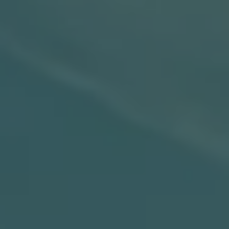
Mondo Volkswagen
Il Bar del Lunedì
VanLife Stories
75 anni di Bulli
Guida autonoma
ID. Buzz al World Ducati Week 2026
Contatti