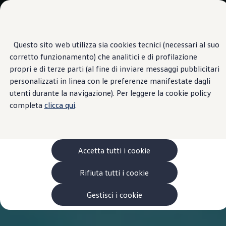
Veicoli
Scopri i modelli
Commerciali
Categorie modelli
Furgoni
VanLife
Questo sito web utilizza sia cookies tecnici (necessari al suo
Passa
Passa ai
Pick-up
corretto funzionamento) che analitici e di profilazione
contenuti
a
Veicoli Commerciali Elettrici
principali
fondo
Van
propri e di terze parti (al fine di inviare messaggi pubblicitari
pagina
Modelli precedenti
personalizzati in linea con le preferenze manifestate dagli
Confronta i modelli
utenti durante la navigazione). Per leggere la cookie policy
Configurazioni salvate
Volkswagen Auto
completa
clicca qui
.
Acquista il tuo Veicolo Volkswagen
Promozioni
Promozioni e offerte
Ecoincentivi Volkswagen
5 Plus
Accetta tutti i cookie
Usato Certificato
Cos’è Usato Certificato?
Rifiuta tutti i cookie
Garanzia Usato
Assicurazioni
Clienti Business
Gestisci i cookie
Gamma, promozioni e servizi
Service Flotte
Area Contatti Clienti Business