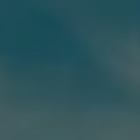
Servizi Finanziari
Progetto Valore Volkswagen
Più Credito
Noleggio
Leasing Finanziario
Servizi Assicurativi
Polizza Protezione Credito
Assicurazione GAP Protezioneventi
Estensione Garanzia Usato
Furto e incendio
Sistemi di Identificazione Veicolo
Safe inMotion e Capital Safe +
Allestimenti e personalizzazioni
Allestimenti chiavi in mano
Trasporto persone con disabilità
Listini e Dati tecnici
Veicoli in pronta consegna
Mobilità elettrica e Ibrida Plug-In
Guida sui veicoli elettrici e sulle batterie
Veicoli elettrici
Soluzioni di ricarica e autonomia
Simulatore del tempo di ricarica
Simulatore dell’autonomia
Ricarica domestica
Ricarica in movimento