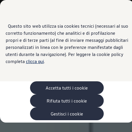
Veicoli
Scopri i modelli
Commerciali
Categorie modelli
Furgoni
VanLife
Questo sito web utilizza sia cookies tecnici (necessari al suo
Passa
Passa ai
Pick-up
corretto funzionamento) che analitici e di profilazione
contenuti
a
Veicoli Commerciali Elettrici
principali
fondo
Van
propri e di terze parti (al fine di inviare messaggi pubblicitari
pagina
Modelli precedenti
personalizzati in linea con le preferenze manifestate dagli
Confronta i modelli
utenti durante la navigazione). Per leggere la cookie policy
Configurazioni salvate
Volkswagen Auto
completa
clicca qui
.
Acquista il tuo Veicolo Volkswagen
Promozioni
Promozioni e offerte
Ecoincentivi Volkswagen
5 Plus
Accetta tutti i cookie
Usato Certificato
Cos’è Usato Certificato?
Rifiuta tutti i cookie
Garanzia Usato
Assicurazioni
Clienti Business
Gestisci i cookie
Gamma, promozioni e servizi
Service Flotte
Area Contatti Clienti Business