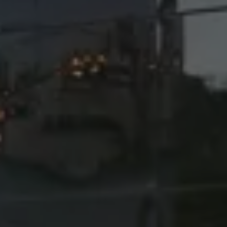
Accessori per la ricarica
Calcolo percorso
Connettività e Sicurezza
VW Connect
VW Connect per ID. Buzz
VW Connect per Amarok
VW Connect per Transporter e Caravelle
Sistemi di assistenza alla guida
Aggiornamenti software
Aggiornamenti software per ID. Buzz
Car-Net e App-connect
California App
Service
Promozioni
Manutenzione e Servizi
Piani di Manutenzione
Ricambi, Oli Motore e Fluidi
Ruote e Pneumatici
Servizio Officina Mobile
Finanziamento Save&Care
Accessori
Manuale uso e Manutenzione
Servizio Mobilità
Garanzie
Informazioni utili