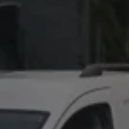
Mondo Volkswagen
Il Bar del Lunedì
VanLife Stories
75 anni di Bulli
Guida autonoma
ID. Buzz al World Ducati Week 2026
Contatti