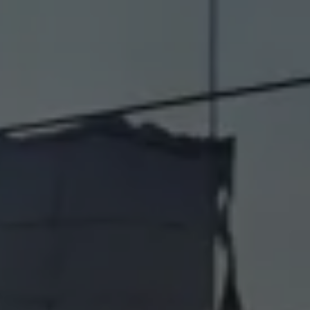
Servizi Finanziari
Progetto Valore Volkswagen
Più Credito
Noleggio
Leasing Finanziario
Servizi Assicurativi
Polizza Protezione Credito
Assicurazione GAP Protezioneventi
Estensione Garanzia Usato
Furto e incendio
Sistemi di Identificazione Veicolo
Safe inMotion e Capital Safe +
Allestimenti e personalizzazioni
Allestimenti chiavi in mano
Trasporto persone con disabilità
Listini e Dati tecnici
Veicoli in pronta consegna
Mobilità elettrica e Ibrida Plug-In
Guida sui veicoli elettrici e sulle batterie
Veicoli elettrici
Soluzioni di ricarica e autonomia
Simulatore del tempo di ricarica
Simulatore dell’autonomia
Ricarica domestica
Ricarica in movimento