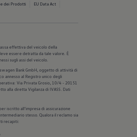
e dei Prodotti
EU Data Act
massa effettiva del veicolo della
eve essere detratta da tale valore. È
essi sugli assi del veicolo.
kswagen
Bank GmbH, oggetto di attività di
nco annesso al Registro unico degli
perativa: Via Privata Grosio, 10/4 - 20151
o alla diretta Vigilanza di IVASS. Dati
per iscritto all’impresa di assicurazione
ntermediario stesso. Qualora il reclamo sia
i recapiti:
e