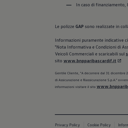
Accessori per la ricarica
In caso di finanziamento, la
Calcolo percorso
Connettività e Sicurezza
VW Connect
VW Connect per ID. Buzz
Le polizze
GAP
sono realizzate in co
VW Connect per Amarok
VW Connect per Transporter e Caravelle
Sistemi di assistenza alla guida
Informazioni puramente indicative cir
Aggiornamenti software
"Nota Informativa e Condizioni di Assi
Aggiornamenti software per ID. Buzz
Veicoli Commerciali e scaricabili sul
s
Car-Net e App-connect
California App
sito
www.bnpparibascardif.it
Service
Promozioni
Gentile Cliente, "A decorrere dal 31 dicembre 2
Manutenzione e Servizi
Piani di Manutenzione
di Assicurazione e Riassicurazione S.p.A.” ovvero
Ricambi, Oli Motore e Fluidi
www.bnppariba
informazioni visitare il sito
Ruote e Pneumatici
Servizio Officina Mobile
Finanziamento Save&Care
Accessori
Manuale uso e Manutenzione
Servizio Mobilità
Garanzie
Privacy Policy
Cookie Policy
Infor
Informazioni utili