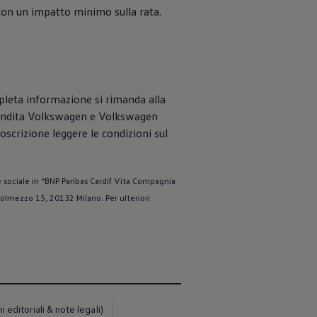
a, con un impatto minimo sulla rata.
mpleta informazione si rimanda alla
endita
Volkswagen
e
Volkswagen
toscrizione leggere le condizioni sul
 sociale in “BNP Paribas Cardif Vita Compagnia
 Tolmezzo 15, 20132 Milano. Per ulteriori
editoriali & note legali)