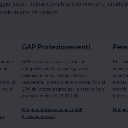
ggio. Scopri polizze complete e convenienti, create pe
iale in ogni situazione.
GAP Protezioneventi
Pers
ioni di
GAP è una polizza accessoria ed
Nei casi
i di
integrativa della normale garanzia
conduce
e
Incendio e Furto, che permette di
copertu
rammi di
recuperare, in caso di danno totale, fino al
Polizza
urativi
20% del prezzo pagato per la vettura (con
arricchi
un massimale di € 18.000,00).
polizza
Maggiori informazioni su GAP
Maggior
o e
Protezioneventi