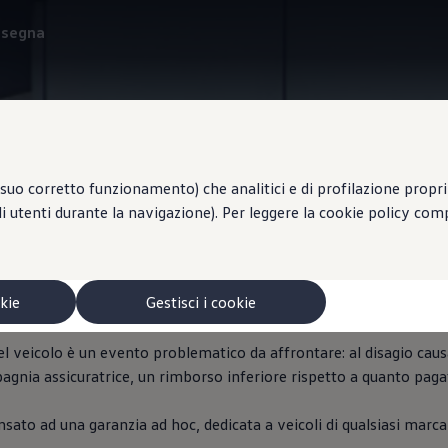
onsegna
Assicurazioni
suo corretto funzionamento) che analitici e di profilazione propri e
li utenti durante la navigazione). Per leggere la cookie policy co
oneventi
okie
Gestisci i cookie
el veicolo è un evento problematico da affrontare: al disagio cau
agnia assicuratrice, un rimborso inferiore rispetto a quanto paga
sato ad una garanzia ad hoc, dedicata a veicoli di qualsiasi marca