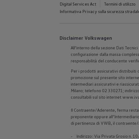
Mondo Volkswagen
Digital Services Act
Termini di utilizzo
Il Bar del Lunedì
Informativa Privacy sulla sicurezza stradal
VanLife Stories
75 anni di Bulli
Guida autonoma
ID. Buzz al World Ducati Week 2026
Contatti
Disclaimer Volkswagen
All’interno della sezione Dati Tecnici
configurazione dalla massa compless
responsabilità del conducente verific
Per i prodotti assicurativi distribui
promozione sul presente sito internet
intermediari assicurativi e riassicu
Milano; telefono 02 330271; indirizz
consultabili sul sito internet www.iva
Il Contraente/Aderente, ferma restando
preponente oppure all’Intermediario,
di pertinenza di VWB, il contraente/
- Indirizzo: Via Privata Grosio n. 1