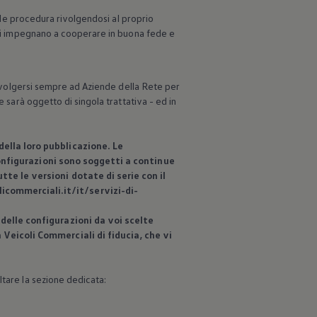
tale procedura rivolgendosi al proprio
i si impegnano a cooperare in buona fede e
 rivolgersi sempre ad Aziende della Rete per
 sarà oggetto di singola trattativa - ed in
ella loro pubblicazione. Le
 configurazioni sono soggetti a continue
te le versioni dotate di serie con il
commerciali.it/it/servizi-di-
delle configurazioni da voi scelte
n
Veicoli Commerciali di fiducia, che vi
ltare la sezione dedicata: