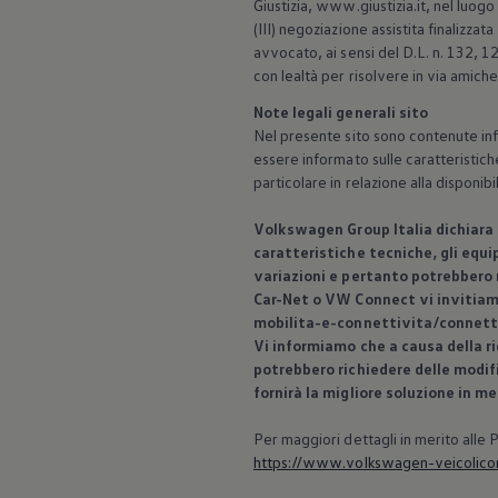
Giustizia, www.giustizia.it, nel luog
(III) negoziazione assistita finalizza
avvocato, ai sensi del D.L. n. 132, 
con lealtà per risolvere in via amic
Note legali generali sito
Nel presente sito sono contenute info
essere informato sulle caratteristich
particolare in relazione alla disponi
Volkswagen
Group Italia dichiara
caratteristiche tecniche, gli equip
variazioni e pertanto potrebbero n
Car-Net o VW Connect vi invitiam
mobilita-e-connettivita/connett
Vi informiamo che a causa della ri
potrebbero richiedere delle modif
fornirà la migliore soluzione in m
Per maggiori dettagli in merito alle
https://www.volkswagen-veicolicomm