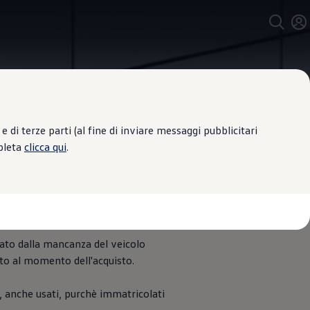
 di terze parti (al fine di inviare messaggi pubblicitari
mpleta
clicca qui
.
sato dalla mancanza del veicolo
to al momento dell'acquisto.
, anche usati, purchè immatricolati