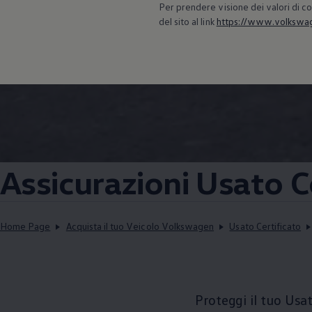
Per prendere visione dei valori di co
del sito al link
https://www.volkswage
Assicurazioni Usato C
Home Page
Acquista il tuo Veicolo Volkswagen
Usato Certificato
Proteggi il tuo Usat