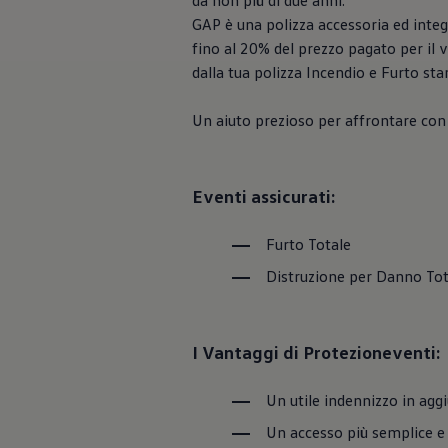
da non più di due anni.
Servizi Finanziari
GAP è una polizza accessoria ed integ
Progetto Valore Volkswagen
Più Credito
fino al 20% del prezzo pagato per il
Noleggio
dalla tua polizza Incendio e Furto sta
Leasing Finanziario
Servizi Assicurativi
Polizza Protezione Credito
Un aiuto prezioso per affrontare con 
Assicurazione GAP Protezioneventi
Estensione Garanzia Usato
Furto e incendio
Sistemi di Identificazione Veicolo
Eventi assicurati:
Safe inMotion e Capital Safe +
Allestimenti e personalizzazioni
Allestimenti chiavi in mano
Furto Totale
Trasporto persone con disabilità
Distruzione per Danno Tot
Listini e Dati tecnici
Veicoli in pronta consegna
Mobilità elettrica e Ibrida Plug-In
Guida sui veicoli elettrici e sulle batterie
I Vantaggi di Protezioneventi:
Veicoli elettrici
Soluzioni di ricarica e autonomia
Simulatore del tempo di ricarica
Un utile indennizzo in aggi
Simulatore dell’autonomia
Ricarica domestica
Un accesso più semplice e
Ricarica in movimento