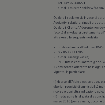
- Tel. +39 02 330271
- e-mail: assicurazioni@vwfs.com,
Qualora il reclamo sia invece di pert
Aggiuntivi relativi ai singoli prodotti
Qualora il Cliente/ Aderente non dove
facoltà di rivolgersi direttamente a
attraverso le seguenti modalità:
- posta ordinaria all’indirizzo IVAS
- fax 06.42133206;
- e-mail: email@ivass.it;
- PEC: tutela.consumatore@pec.iva
Il Contraente/ Aderente ha in ogni cas
vigente. In particolare:
(I) ricorso all’Arbitro Assicurativo, 
ulteriori requisiti di ammissibilità (
ricorso e ogni altra indicazione utile;
(II) mediazione finalizzata alla concil
marzo 2010 (per avviarla, occorre dep