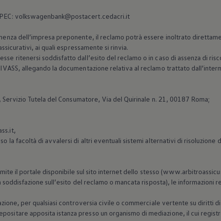
 PEC: volkswagenbank@postacert.cedacri.it
inenza dell’impresa preponente, il reclamo potrà essere inoltrato direttamen
 assicurativi, ai quali espressamente si rinvia.
sse ritenersi soddisfatto dall’esito del reclamo o in caso di assenza di risco
ll’IVASS, allegando la documentazione relativa al reclamo trattato dall’inte
S, Servizio Tutela del Consumatore, Via del Quirinale n. 21, 00187 Roma;
ss.it,
o la facoltà di avvalersi di altri eventuali sistemi alternativi di risoluzione
tramite il portale disponibile sul sito internet dello stesso (www.arbitroassic
non soddisfazione sull’esito del reclamo o mancata risposta), le informazioni 
iazione, per qualsiasi controversia civile o commerciale vertente su diritti dis
ositare apposita istanza presso un organismo di mediazione, il cui registro 