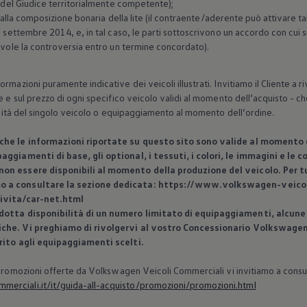
o del Giudice territorialmente competente);
ta alla composizione bonaria della lite (il contraente/aderente può attivare 
12 settembre 2014, e, in tal caso, le parti sottoscrivono un accordo con cu
hevole la controversia entro un termine concordato).
rmazioni puramente indicative dei veicoli illustrati. Invitiamo il Cliente a
e e sul prezzo di ogni specifico veicolo validi al momento dell’acquisto - che
bilità del singolo veicolo o equipaggiamento al momento dell’ordine.
 che le informazioni riportate su questo sito sono valide al momento d
aggiamenti di base, gli optional, i tessuti, i colori, le immagini e le
on essere disponibili al momento della produzione del veicolo. Per tut
o a consultare la sezione dedicata: https://www.volkswagen-veicoli
ivita/car-net.html
dotta disponibilità di un numero limitato di equipaggiamenti, alcune 
iche. Vi preghiamo di rivolgervi al vostro Concessionario
Volkswage
erito agli equipaggiamenti scelti.
 Promozioni offerte da
Volkswagen
Veicoli Commerciali vi invitiamo a consu
erciali.it/it/guida-all-acquisto/promozioni/promozioni.html