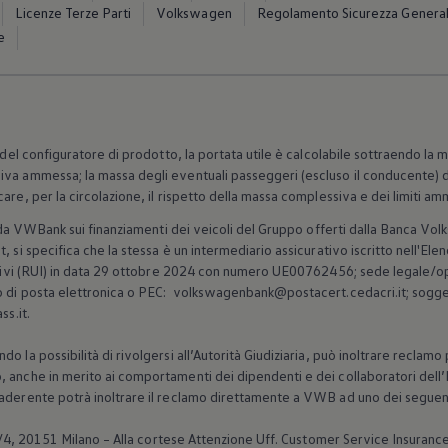
Licenze Terze Parti
Volkswagen
Regolamento Sicurezza General
e
 del configuratore di prodotto, la portata utile è calcolabile sottraendo la 
iva ammessa; la massa degli eventuali passeggeri (escluso il conducente) d
are, per la circolazione, il rispetto della massa complessiva e dei limiti amm
ti da VWBank sui finanziamenti dei veicoli del Gruppo offerti dalla Banca
Vol
, si specifica che la stessa è un intermediario assicurativo iscritto nell'Ele
rativi (RUI) in data 29 ottobre 2024 con numero UE00762456; sede legale/o
o di posta elettronica o PEC: volkswagenbank@postacert.cedacri.it; soggett
ss.it.
 la possibilità di rivolgersi all’Autorità Giudiziaria, può inoltrare reclamo 
 anche in merito ai comportamenti dei dipendenti e dei collaboratori dell’I
aderente potrà inoltrare il reclamo direttamente a VWB ad uno dei seguent
0/4, 20151 Milano – Alla cortese Attenzione Uff. Customer Service Insuranc