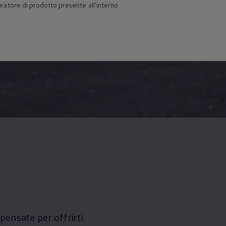
guratore di prodotto presente all'interno
pensate per offrirti