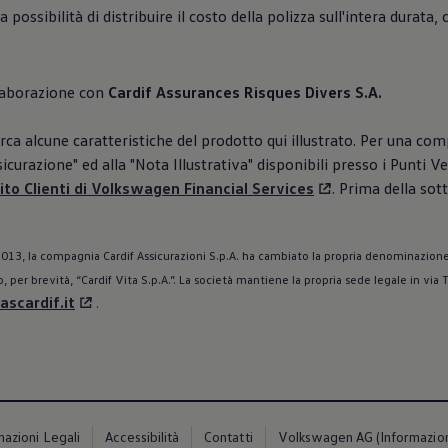
 possibilità di distribuire il costo della polizza sull'intera durat
llaborazione con
Cardif Assurances Risques Divers S.A.
ca alcune caratteristiche del prodotto qui illustrato. Per una co
curazione" ed alla "Nota Illustrativa" disponibili presso i Punti V
ito Clienti di
Volkswagen
Financial Services
. Prima della sot
013, la compagnia Cardif Assicurazioni S.p.A. ha cambiato la propria denominazione
, per brevità, “Cardif Vita S.p.A.”. La società mantiene la propria sede legale in via
scardif.it
.
mazioni Legali
Accessibilità
Contatti
Volkswagen AG (Informazioni 