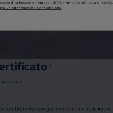
nsumo di carburante e di emissioni di CO₂ vi invitiamo ad utilizzare il confi
n-veicolicommerciali.it/it/modelli.html
ertificato
1
Assicurazioni
o Certificato
Volkswagen
con soluzioni assicurative 