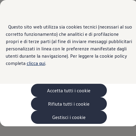
Veicoli
Scopri i modelli
Commerciali
Categorie modelli
Furgoni
VanLife
Questo sito web utilizza sia cookies tecnici (necessari al suo
Passa
Passa ai
Pick-up
corretto funzionamento) che analitici e di profilazione
contenuti
a
Veicoli Commerciali Elettrici
principali
fondo
Van
propri e di terze parti (al fine di inviare messaggi pubblicitari
pagina
Modelli precedenti
personalizzati in linea con le preferenze manifestate dagli
Confronta i modelli
utenti durante la navigazione). Per leggere la cookie policy
Configurazioni salvate
Volkswagen Auto
completa
clicca qui
.
Acquista il tuo Veicolo Volkswagen
Promozioni
Promozioni e offerte
Ecoincentivi Volkswagen
5 Plus
Accetta tutti i cookie
Usato Certificato
Cos’è Usato Certificato?
Rifiuta tutti i cookie
Garanzia Usato
Assicurazioni
Clienti Business
Gestisci i cookie
Gamma, promozioni e servizi
Service Flotte
Area Contatti Clienti Business