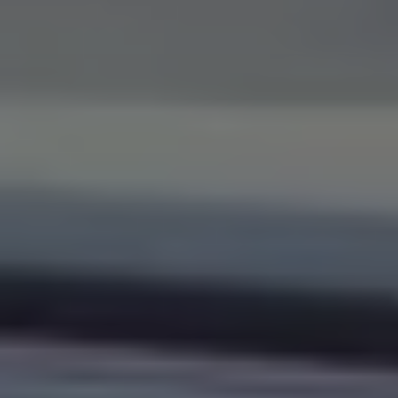
Servizi Finanziari
Progetto Valore Volkswagen
Più Credito
Noleggio
Leasing Finanziario
Servizi Assicurativi
Polizza Protezione Credito
Assicurazione GAP Protezioneventi
Estensione Garanzia Usato
Furto e incendio
Sistemi di Identificazione Veicolo
Safe inMotion e Capital Safe +
Allestimenti e personalizzazioni
Allestimenti chiavi in mano
Trasporto persone con disabilità
Listini e Dati tecnici
Veicoli in pronta consegna
Mobilità elettrica e Ibrida Plug-In
Guida sui veicoli elettrici e sulle batterie
Veicoli elettrici
Soluzioni di ricarica e autonomia
Simulatore del tempo di ricarica
Simulatore dell’autonomia
Ricarica domestica
Ricarica in movimento