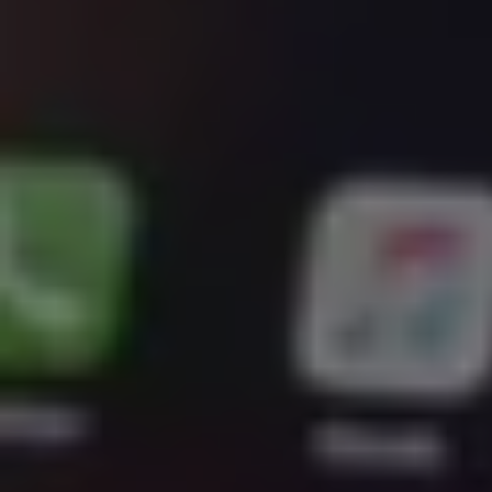
Mondo Volkswagen
Il Bar del Lunedì
VanLife Stories
75 anni di Bulli
Guida autonoma
ID. Buzz al World Ducati Week 2026
Contatti