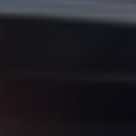
Accessori per la ricarica
Calcolo percorso
Connettività e Sicurezza
VW Connect
VW Connect per ID. Buzz
VW Connect per Amarok
VW Connect per Transporter e Caravelle
Sistemi di assistenza alla guida
Aggiornamenti software
Aggiornamenti software per ID. Buzz
Car-Net e App-connect
California App
Service
Promozioni
Manutenzione e Servizi
Piani di Manutenzione
Ricambi, Oli Motore e Fluidi
Ruote e Pneumatici
Servizio Officina Mobile
Finanziamento Save&Care
Accessori
Manuale uso e Manutenzione
Servizio Mobilità
Garanzie
Informazioni utili