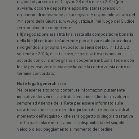
disponibili, ai sensi del D.Lgs. n. 28 del 4 marzo 2010 (per
avviarla, occorre depositare apposita istanza presso un
organismo di mediazione, il cui registro è disponibile sul sito del
Ministero della Giustizia, www.giustizia.it, nel luogo del Giudice
territorialmente competente);
(III) negoziazione assistita finalizzata alla composizione bonaria
della lite (il contraente/aderente può attivare tale procedura
rivolgendosi al proprio avvocato, ai sensi del D.L. n. 132, 12
settembre 2014, e, in tal caso, le parti sottoscrivono un
accordo con cui si impegnano a cooperare in buona fede e con
lealtà per risolvere in via amichevole la controversia entro un
termine concordato).
Note legali generali sito
Nel presente sito sono contenute informazioni puramente
indicative dei veicoli illustrati. Invitiamo il Cliente a rivolgersi
sempre ad Aziende della Rete per essere informato sulle
caratteristiche e sul prezzo di ogni specifico veicolo validi al
momento dell’acquisto - che sarà oggetto di singola trattativa
- ed in particolare in relazione alla disponibilità del singolo
veicolo o equipaggiamento al momento dell’ordine.