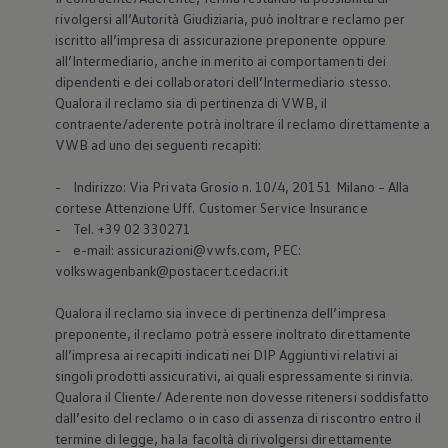
Mondo Volkswagen
rivolgersi all’Autorità Giudiziaria, può inoltrare reclamo per
Il Bar del Lunedì
iscritto all’impresa di assicurazione preponente oppure
VanLife Stories
all’Intermediario, anche in merito ai comportamenti dei
75 anni di Bulli
dipendenti e dei collaboratori dell’Intermediario stesso.
Guida autonoma
ID. Buzz al World Ducati Week 2026
Qualora il reclamo sia di pertinenza di VWB, il
Contatti
contraente/aderente potrà inoltrare il reclamo direttamente a
VWB ad uno dei seguenti recapiti:
- Indirizzo: Via Privata Grosio n. 10/4, 20151 Milano – Alla
cortese Attenzione Uff. Customer Service Insurance
- Tel. +39 02 330271
- e-mail: assicurazioni@vwfs.com, PEC:
volkswagenbank@postacert.cedacri.it
Qualora il reclamo sia invece di pertinenza dell’impresa
preponente, il reclamo potrà essere inoltrato direttamente
all’impresa ai recapiti indicati nei DIP Aggiuntivi relativi ai
singoli prodotti assicurativi, ai quali espressamente si rinvia.
Qualora il Cliente/ Aderente non dovesse ritenersi soddisfatto
dall’esito del reclamo o in caso di assenza di riscontro entro il
termine di legge, ha la facoltà di rivolgersi direttamente