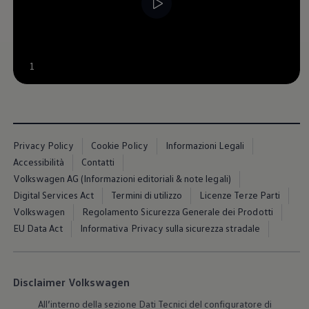
Servizi Finanziari
Progetto Valore Volkswagen
Più Credito
Noleggio
Leasing Finanziario
--:--
1
Servizi Assicurativi
Tempo rimanente, --
Polizza Protezione Credito
Assicurazione GAP Protezioneventi
Estensione Garanzia Usato
Furto e incendio
Sistemi di Identificazione Veicolo
Safe inMotion e Capital Safe +
Privacy Policy
Cookie Policy
Informazioni Legali
Allestimenti e personalizzazioni
Accessibilità
Contatti
Allestimenti chiavi in mano
Volkswagen AG (Informazioni editoriali & note legali)
Trasporto persone con disabilità
Listini e Dati tecnici
Digital Services Act
Termini di utilizzo
Licenze Terze Parti
Veicoli in pronta consegna
Volkswagen
Regolamento Sicurezza Generale dei Prodotti
Mobilità elettrica e Ibrida Plug-In
EU Data Act
Informativa Privacy sulla sicurezza stradale
Guida sui veicoli elettrici e sulle batterie
Veicoli elettrici
Soluzioni di ricarica e autonomia
Simulatore del tempo di ricarica
Simulatore dell’autonomia
Disclaimer Volkswagen
Ricarica domestica
Ricarica in movimento
All’interno della sezione Dati Tecnici del configuratore di