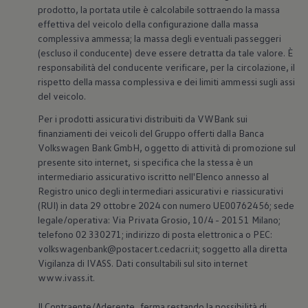
Accessori per la ricarica
prodotto, la portata utile è calcolabile sottraendo la massa
Calcolo percorso
effettiva del veicolo della configurazione dalla massa
Connettività e Sicurezza
complessiva ammessa; la massa degli eventuali passeggeri
VW Connect
(escluso il conducente) deve essere detratta da tale valore. È
VW Connect per ID. Buzz
responsabilità del conducente verificare, per la circolazione, il
VW Connect per Amarok
VW Connect per Transporter e Caravelle
rispetto della massa complessiva e dei limiti ammessi sugli assi
Sistemi di assistenza alla guida
del veicolo.
Aggiornamenti software
Aggiornamenti software per ID. Buzz
Per i prodotti assicurativi distribuiti da VWBank sui
Car-Net e App-connect
finanziamenti dei veicoli del Gruppo offerti dalla Banca
California App
Volkswagen
Bank GmbH, oggetto di attività di promozione sul
Service
presente sito internet, si specifica che la stessa è un
Promozioni
intermediario assicurativo iscritto nell'Elenco annesso al
Manutenzione e Servizi
Registro unico degli intermediari assicurativi e riassicurativi
Piani di Manutenzione
Ricambi, Oli Motore e Fluidi
(RUI) in data 29 ottobre 2024 con numero UE00762456; sede
Ruote e Pneumatici
legale/operativa: Via Privata Grosio, 10/4 - 20151 Milano;
Servizio Officina Mobile
telefono 02 330271; indirizzo di posta elettronica o PEC:
Finanziamento Save&Care
volkswagenbank@postacert.cedacri.it; soggetto alla diretta
Accessori
Vigilanza di IVASS. Dati consultabili sul sito internet
Manuale uso e Manutenzione
www.ivass.it.
Servizio Mobilità
Garanzie
Informazioni utili
Il Contraente/Aderente, ferma restando la possibilità di