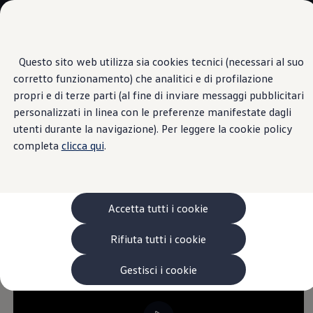
Veicoli
Scopri i modelli
Commerciali
Categorie modelli
Furgoni
VanLife
Questo sito web utilizza sia cookies tecnici (necessari al suo
Passa
Passa ai
Pick-up
corretto funzionamento) che analitici e di profilazione
contenuti
a
Veicoli Commerciali Elettrici
ID. Buzz
principali
fondo
Van
propri e di terze parti (al fine di inviare messaggi pubblicitari
pagina
Modelli precedenti
personalizzati in linea con le preferenze manifestate dagli
Confronta i modelli
Come attivare VW
utenti durante la navigazione). Per leggere la cookie policy
Configurazioni salvate
Volkswagen Auto
completa
clicca qui
.
Acquista il tuo Veicolo Volkswagen
Connect sul tuo ID.
Promozioni
Promozioni e offerte
Buzz
Ecoincentivi Volkswagen
5 Plus
Accetta tutti i cookie
Usato Certificato
Cos’è Usato Certificato?
Rifiuta tutti i cookie
Garanzia Usato
Assicurazioni
Clienti Business
Gestisci i cookie
Gamma, promozioni e servizi
Service Flotte
Area Contatti Clienti Business