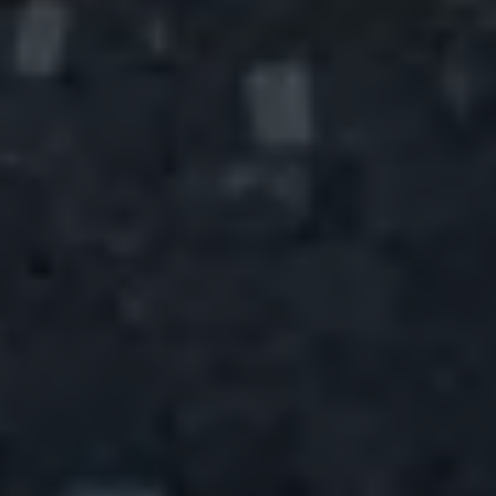
Mondo Volkswagen
Il Bar del Lunedì
VanLife Stories
75 anni di Bulli
Guida autonoma
ID. Buzz al World Ducati Week 2026
Contatti