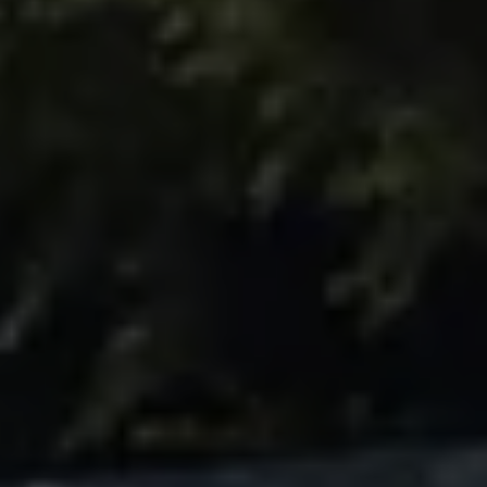
Accessori per la ricarica
Calcolo percorso
Connettività e Sicurezza
VW Connect
VW Connect per ID. Buzz
VW Connect per Amarok
VW Connect per Transporter e Caravelle
Sistemi di assistenza alla guida
Aggiornamenti software
Aggiornamenti software per ID. Buzz
Car-Net e App-connect
California App
Service
Promozioni
Manutenzione e Servizi
Piani di Manutenzione
Ricambi, Oli Motore e Fluidi
Ruote e Pneumatici
Servizio Officina Mobile
Finanziamento Save&Care
Accessori
Manuale uso e Manutenzione
Servizio Mobilità
Garanzie
Informazioni utili