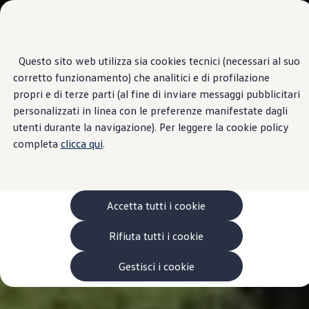
Veicoli
Scopri i modelli
Commerciali
Categorie modelli
Furgoni
VanLife
Questo sito web utilizza sia cookies tecnici (necessari al suo
Passa
Passa ai
Pick-up
corretto funzionamento) che analitici e di profilazione
contenuti
a
Veicoli Commerciali Elettrici
principali
fondo
Van
propri e di terze parti (al fine di inviare messaggi pubblicitari
pagina
Modelli precedenti
personalizzati in linea con le preferenze manifestate dagli
Confronta i modelli
utenti durante la navigazione). Per leggere la cookie policy
Configurazioni salvate
Volkswagen Auto
completa
clicca qui
.
Acquista il tuo Veicolo Volkswagen
Promozioni
Promozioni e offerte
Ecoincentivi Volkswagen
5 Plus
Accetta tutti i cookie
Usato Certificato
Cos’è Usato Certificato?
Rifiuta tutti i cookie
Garanzia Usato
Assicurazioni
Clienti Business
Gestisci i cookie
Gamma, promozioni e servizi
Service Flotte
Area Contatti Clienti Business