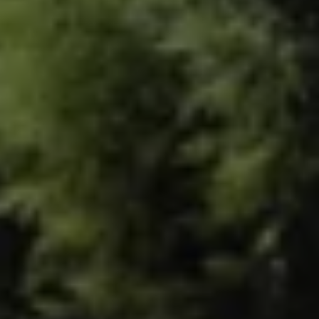
Servizi Finanziari
Progetto Valore Volkswagen
Più Credito
Noleggio
Leasing Finanziario
Servizi Assicurativi
Polizza Protezione Credito
Assicurazione GAP Protezioneventi
Estensione Garanzia Usato
Furto e incendio
Sistemi di Identificazione Veicolo
Safe inMotion e Capital Safe +
Allestimenti e personalizzazioni
Allestimenti chiavi in mano
Trasporto persone con disabilità
Listini e Dati tecnici
Veicoli in pronta consegna
Mobilità elettrica e Ibrida Plug-In
Guida sui veicoli elettrici e sulle batterie
Veicoli elettrici
Soluzioni di ricarica e autonomia
Simulatore del tempo di ricarica
Simulatore dell’autonomia
Ricarica domestica
Ricarica in movimento