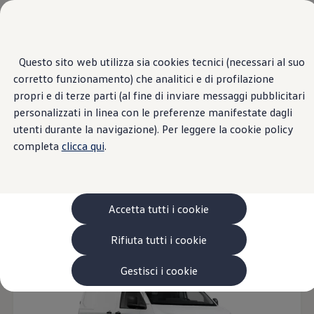
Veicoli
Scopri i modelli
Commerciali
Categorie modelli
Furgoni
VanLife
Home Page
Questo sito web utilizza sia cookies tecnici (necessari al suo
Scopri i modelli
Passa
Passa ai
Pick-up
corretto funzionamento) che analitici e di profilazione
contenuti
a
Veicoli Commerciali Elettrici
principali
fondo
Van
propri e di terze parti (al fine di inviare messaggi pubblicitari
pagina
Modelli precedenti
12
Modelli
personalizzati in linea con le preferenze manifestate dagli
Confronta i modelli
utenti durante la navigazione). Per leggere la cookie policy
Configurazioni salvate
Volkswagen Auto
completa
clicca qui
.
Acquista il tuo Veicolo Volkswagen
Promozioni
Furgone
Veicoli per il tempo libero
Diesel
Elettri
Promozioni e offerte
Ecoincentivi Volkswagen
5 Plus
Accetta tutti i cookie
Disponibile anche in versione elettrica
Usato Certificato
Cos’è Usato Certificato?
Disponibile anche in versione ibrida
Rifiuta tutti i cookie
Garanzia Usato
Assicurazioni
Clienti Business
Gestisci i cookie
Gamma, promozioni e servizi
Service Flotte
Area Contatti Clienti Business