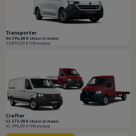
Servizi Finanziari
Progetto Valore Volkswagen
Più Credito
Noleggio
Leasing Finanziario
Servizi Assicurativi
Transporter
Polizza Protezione Credito
44.594,68 € chiavi in mano
Assicurazione GAP Protezioneventi
35.870,00 € IVA esclusa
Estensione Garanzia Usato
Furto e incendio
Sistemi di Identificazione Veicolo
Safe inMotion e Capital Safe +
Allestimenti e personalizzazioni
Allestimenti chiavi in mano
Trasporto persone con disabilità
Listini e Dati tecnici
Veicoli in pronta consegna
Mobilità elettrica e Ibrida Plug-In
Guida sui veicoli elettrici e sulle batterie
Veicoli elettrici
Soluzioni di ricarica e autonomia
Crafter
Simulatore del tempo di ricarica
51.573,08 € chiavi in mano
Simulatore dell’autonomia
41.590,00 € IVA esclusa
Ricarica domestica
Ricarica in movimento