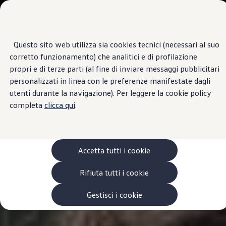
Veicoli
Scopri i modelli
Commerciali
Categorie modelli
Furgoni
VanLife
Questo sito web utilizza sia cookies tecnici (necessari al suo
Passa
Passa ai
Pick-up
corretto funzionamento) che analitici e di profilazione
contenuti
a
Veicoli Commerciali Elettrici
principali
fondo
Van
propri e di terze parti (al fine di inviare messaggi pubblicitari
pagina
Modelli precedenti
personalizzati in linea con le preferenze manifestate dagli
Confronta i modelli
utenti durante la navigazione). Per leggere la cookie policy
Configurazioni salvate
Volkswagen Auto
completa
clicca qui
.
Acquista il tuo Veicolo Volkswagen
Promozioni
Promozioni e offerte
Ecoincentivi Volkswagen
5 Plus
Accetta tutti i cookie
Usato Certificato
Cos’è Usato Certificato?
Rifiuta tutti i cookie
Garanzia Usato
Assicurazioni
Clienti Business
Gestisci i cookie
Gamma, promozioni e servizi
Service Flotte
Area Contatti Clienti Business