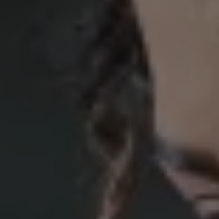
Mondo Volkswagen
Il Bar del Lunedì
VanLife Stories
75 anni di Bulli
Guida autonoma
ID. Buzz al World Ducati Week 2026
Contatti