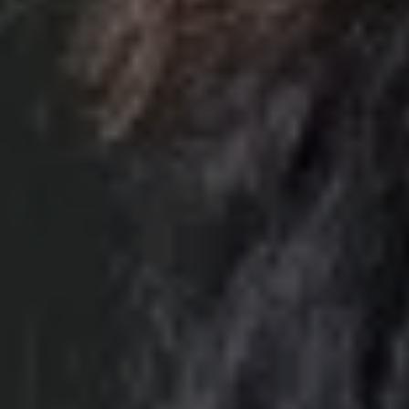
Servizi Finanziari
Progetto Valore Volkswagen
Più Credito
Noleggio
Leasing Finanziario
Servizi Assicurativi
Polizza Protezione Credito
Assicurazione GAP Protezioneventi
Estensione Garanzia Usato
Furto e incendio
Sistemi di Identificazione Veicolo
Safe inMotion e Capital Safe +
Allestimenti e personalizzazioni
Allestimenti chiavi in mano
Trasporto persone con disabilità
Listini e Dati tecnici
Veicoli in pronta consegna
Mobilità elettrica e Ibrida Plug-In
Guida sui veicoli elettrici e sulle batterie
Veicoli elettrici
Soluzioni di ricarica e autonomia
Simulatore del tempo di ricarica
Simulatore dell’autonomia
Ricarica domestica
Ricarica in movimento