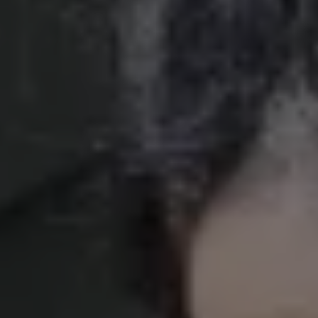
Accessori per la ricarica
Calcolo percorso
Connettività e Sicurezza
VW Connect
VW Connect per ID. Buzz
VW Connect per Amarok
VW Connect per Transporter e Caravelle
Sistemi di assistenza alla guida
Aggiornamenti software
Aggiornamenti software per ID. Buzz
Car-Net e App-connect
California App
Service
Promozioni
Manutenzione e Servizi
Piani di Manutenzione
Ricambi, Oli Motore e Fluidi
Ruote e Pneumatici
Servizio Officina Mobile
Finanziamento Save&Care
Accessori
Manuale uso e Manutenzione
Servizio Mobilità
Garanzie
Informazioni utili