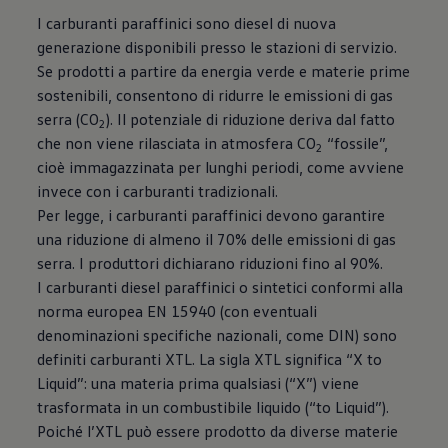
I carburanti paraffinici sono diesel di nuova
generazione disponibili presso le stazioni di servizio.
Se prodotti a partire da energia verde e materie prime
sostenibili, consentono di ridurre le emissioni di gas
serra (CO
). Il potenziale di riduzione deriva dal fatto
2
che non viene rilasciata in atmosfera CO
“fossile”,
2
cioè immagazzinata per lunghi periodi, come avviene
invece con i carburanti tradizionali.
Per legge, i carburanti paraffinici devono garantire
una riduzione di almeno il 70% delle emissioni di gas
serra. I produttori dichiarano riduzioni fino al 90%.
I carburanti diesel paraffinici o sintetici conformi alla
norma europea EN 15940 (con eventuali
denominazioni specifiche nazionali, come DIN) sono
definiti carburanti XTL. La sigla XTL significa “X to
Liquid”: una materia prima qualsiasi (“X”) viene
trasformata in un combustibile liquido (“to Liquid”).
Poiché l’XTL può essere prodotto da diverse materie