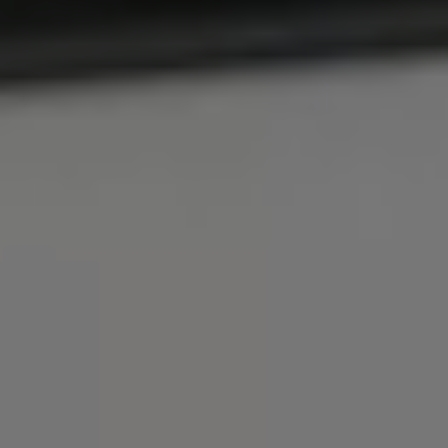
Servizi Finanziari
Progetto Valore Volkswagen
Più Credito
Noleggio
Leasing Finanziario
Servizi Assicurativi
Polizza Protezione Credito
Assicurazione GAP Protezioneventi
Estensione Garanzia Usato
Furto e incendio
Sistemi di Identificazione Veicolo
Safe inMotion e Capital Safe +
Allestimenti e personalizzazioni
Allestimenti chiavi in mano
Trasporto persone con disabilità
Listini e Dati tecnici
Veicoli in pronta consegna
Mobilità elettrica e Ibrida Plug-In
Guida sui veicoli elettrici e sulle batterie
Veicoli elettrici
Soluzioni di ricarica e autonomia
Simulatore del tempo di ricarica
Simulatore dell’autonomia
Ricarica domestica
Ricarica in movimento