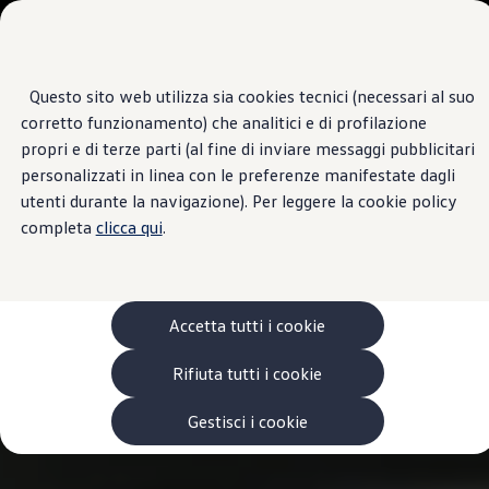
Veicoli
Scopri i modelli
Commerciali
Categorie modelli
Furgoni
VanLife
Questo sito web utilizza sia cookies tecnici (necessari al suo
Passa
Passa ai
Pick-up
corretto funzionamento) che analitici e di profilazione
contenuti
a
Veicoli Commerciali Elettrici
principali
fondo
Van
propri e di terze parti (al fine di inviare messaggi pubblicitari
pagina
Modelli precedenti
personalizzati in linea con le preferenze manifestate dagli
Confronta i modelli
utenti durante la navigazione). Per leggere la cookie policy
Configurazioni salvate
Volkswagen Auto
completa
clicca qui
.
Acquista il tuo Veicolo Volkswagen
Promozioni
Promozioni e offerte
Ecoincentivi Volkswagen
5 Plus
Accetta tutti i cookie
Usato Certificato
Cos’è Usato Certificato?
Rifiuta tutti i cookie
Garanzia Usato
Assicurazioni
Clienti Business
Gestisci i cookie
Gamma, promozioni e servizi
Service Flotte
Area Contatti Clienti Business