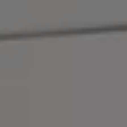
Accessori per la ricarica
Calcolo percorso
Connettività e Sicurezza
VW Connect
VW Connect per ID. Buzz
VW Connect per Amarok
VW Connect per Transporter e Caravelle
Sistemi di assistenza alla guida
Aggiornamenti software
Aggiornamenti software per ID. Buzz
Car-Net e App-connect
California App
Service
Promozioni
Manutenzione e Servizi
Piani di Manutenzione
Ricambi, Oli Motore e Fluidi
Ruote e Pneumatici
Servizio Officina Mobile
Finanziamento Save&Care
Accessori
Manuale uso e Manutenzione
Servizio Mobilità
Garanzie
Informazioni utili