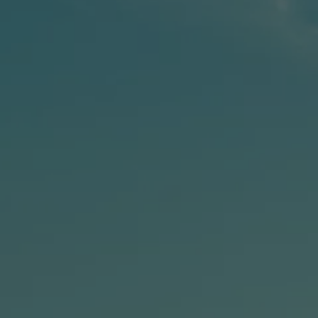
Accessori per la ricarica
Calcolo percorso
Connettività e Sicurezza
VW Connect
VW Connect per ID. Buzz
VW Connect per Amarok
VW Connect per Transporter e Caravelle
Sistemi di assistenza alla guida
Aggiornamenti software
Aggiornamenti software per ID. Buzz
Car-Net e App-connect
California App
Service
Promozioni
Manutenzione e Servizi
Piani di Manutenzione
Ricambi, Oli Motore e Fluidi
Ruote e Pneumatici
Servizio Officina Mobile
Finanziamento Save&Care
Accessori
Manuale uso e Manutenzione
Servizio Mobilità
Garanzie
Informazioni utili