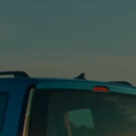
Mondo Volkswagen
Il Bar del Lunedì
VanLife Stories
75 anni di Bulli
Guida autonoma
ID. Buzz al World Ducati Week 2026
Contatti