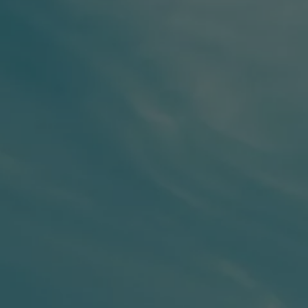
Servizi Finanziari
Progetto Valore Volkswagen
Più Credito
Noleggio
Leasing Finanziario
Servizi Assicurativi
Polizza Protezione Credito
Assicurazione GAP Protezioneventi
Estensione Garanzia Usato
Furto e incendio
Sistemi di Identificazione Veicolo
Safe inMotion e Capital Safe +
Allestimenti e personalizzazioni
Allestimenti chiavi in mano
Trasporto persone con disabilità
Listini e Dati tecnici
Veicoli in pronta consegna
Mobilità elettrica e Ibrida Plug-In
Guida sui veicoli elettrici e sulle batterie
Veicoli elettrici
Soluzioni di ricarica e autonomia
Simulatore del tempo di ricarica
Simulatore dell’autonomia
Ricarica domestica
Ricarica in movimento