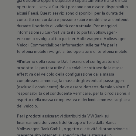
già esistente oppure stipulabile separatamente tra te e il tuo
operatore. I servizi Car-Net possono non essere disponibili in
alcuni Paesi. Questi servizi sono disponibili per la durata del
contratto concordata e possono subire modifiche ai contenuti
durante il periodo di validità contrattuale. Per maggiori
informazioni su Car-Net visita il sito portal.volkswagen-
we.com o rivolgiti al tuo partner
Volkswagen
o
Volkswagen
Veicoli Commerciali; per informazioni sulle tariffe per la
telefonia mobile rivolgiti al tuo operatore di telefonia mobile.
All’interno della sezione Dati Tecnici del configuratore di
prodotto, la portata utile è calcolabile sottraendo la massa
effettiva del veicolo della configurazione dalla massa
complessiva ammessa; la massa degli eventuali passeggeri
(escluso il conducente) deve essere detratta da tale valore. È
responsabilità del conducente verificare, per la circolazione, il
rispetto della massa complessiva e dei limiti ammessi sugli assi
del veicolo.
Per i prodotti assicurativi distribuiti da VWBank sui
finanziamenti dei veicoli del Gruppo offerti dalla Banca
Volkswagen
Bank GmbH, oggetto di attività di promozione sul
presente sito internet, si specifica che la stessa è un