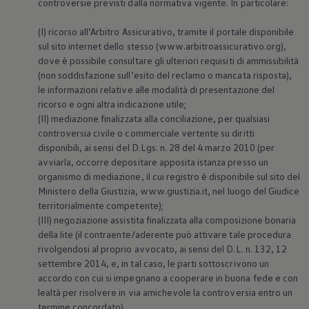
controversie previsti dalla normativa vigente. In particolare:
(I) ricorso all’Arbitro Assicurativo, tramite il portale disponibile
sul sito internet dello stesso (www.arbitroassicurativo.org),
dove è possibile consultare gli ulteriori requisiti di ammissibilità
(non soddisfazione sull’esito del reclamo o mancata risposta),
le informazioni relative alle modalità di presentazione del
ricorso e ogni altra indicazione utile;
(II) mediazione finalizzata alla conciliazione, per qualsiasi
controversia civile o commerciale vertente su diritti
disponibili, ai sensi del D.Lgs. n. 28 del 4 marzo 2010 (per
avviarla, occorre depositare apposita istanza presso un
organismo di mediazione, il cui registro è disponibile sul sito del
Ministero della Giustizia, www.giustizia.it, nel luogo del Giudice
territorialmente competente);
(III) negoziazione assistita finalizzata alla composizione bonaria
della lite (il contraente/aderente può attivare tale procedura
rivolgendosi al proprio avvocato, ai sensi del D.L. n. 132, 12
settembre 2014, e, in tal caso, le parti sottoscrivono un
accordo con cui si impegnano a cooperare in buona fede e con
lealtà per risolvere in via amichevole la controversia entro un
termine concordato).