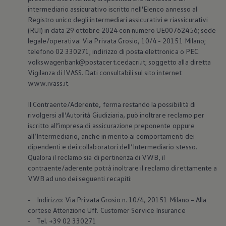
intermediario assicurativo iscritto nell'Elenco annesso al
Registro unico degli intermediari assicurativi e riassicurativi
(RUI) in data 29 ottobre 2024 con numero UE00762456; sede
legale/operativa: Via Privata Grosio, 10/4 - 20151 Milano;
telefono 02 330271; indirizzo di posta elettronica o PEC:
volkswagenbank@postacert.cedacri.it; soggetto alla diretta
Vigilanza di IVASS. Dati consultabili sul sito internet
www.ivass.it.
Il Contraente/Aderente, ferma restando la possibilità di
rivolgersi all’Autorità Giudiziaria, può inoltrare reclamo per
iscritto all’impresa di assicurazione preponente oppure
all’Intermediario, anche in merito ai comportamenti dei
dipendenti e dei collaboratori dell’Intermediario stesso.
Qualora il reclamo sia di pertinenza di VWB, il
contraente/aderente potrà inoltrare il reclamo direttamente a
VWB ad uno dei seguenti recapiti:
- Indirizzo: Via Privata Grosio n. 10/4, 20151 Milano – Alla
cortese Attenzione Uff. Customer Service Insurance
- Tel. +39 02 330271