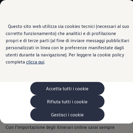
Veicoli
Scopri i modelli
Commerciali
Categorie modelli
Furgoni
VanLife
Questo sito web utilizza sia cookies tecnici (necessari al suo
Passa
Passa ai
Pick-up
corretto funzionamento) che analitici e di profilazione
contenuti
a
Veicoli Commerciali Elettrici
Importazione di itinerari online
principali
fondo
Van
propri e di terze parti (al fine di inviare messaggi pubblicitari
pagina
Modelli precedenti
personalizzati in linea con le preferenze manifestate dagli
Confronta i modelli
utenti durante la navigazione). Per leggere la cookie policy
Configurazioni salvate
Volkswagen Auto
completa
clicca qui
.
È comodo
che il tuo
Acquista il tuo Veicolo Volkswagen
Promozioni
Promozioni e offerte
veicolo conosca già la
Ecoincentivi Volkswagen
5 Plus
Accetta tutti i cookie
destinazione prima della
Usato Certificato
Cos’è Usato Certificato?
Rifiuta tutti i cookie
Garanzia Usato
partenza
Assicurazioni
1
Clienti Business
Gestisci i cookie
Gamma, promozioni e servizi
Service Flotte
Con l’importazione degli itinerari online sarai sempre
Area Contatti Clienti Business