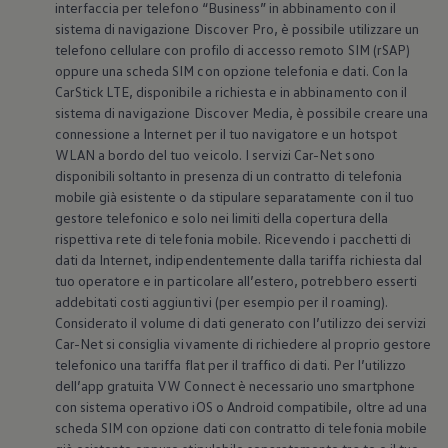
interfaccia per telefono “Business” in abbinamento con il
Mondo Volkswagen
sistema di navigazione Discover Pro, è possibile utilizzare un
Il Bar del Lunedì
VanLife Stories
telefono cellulare con profilo di accesso remoto SIM (rSAP)
75 anni di Bulli
oppure una scheda SIM con opzione telefonia e dati. Con la
Guida autonoma
CarStick LTE, disponibile a richiesta e in abbinamento con il
ID. Buzz al World Ducati Week 2026
sistema di navigazione Discover Media, è possibile creare una
Contatti
connessione a Internet per il tuo navigatore e un hotspot
WLAN a bordo del tuo veicolo. I servizi Car-Net sono
disponibili soltanto in presenza di un contratto di telefonia
mobile già esistente o da stipulare separatamente con il tuo
gestore telefonico e solo nei limiti della copertura della
rispettiva rete di telefonia mobile. Ricevendo i pacchetti di
dati da Internet, indipendentemente dalla tariffa richiesta dal
tuo operatore e in particolare all’estero, potrebbero esserti
addebitati costi aggiuntivi (per esempio per il roaming).
Considerato il volume di dati generato con l’utilizzo dei servizi
Car-Net si consiglia vivamente di richiedere al proprio gestore
telefonico una tariffa flat per il traffico di dati. Per l’utilizzo
dell’app gratuita VW Connect è necessario uno smartphone
con sistema operativo iOS o Android compatibile, oltre ad una
scheda SIM con opzione dati con contratto di telefonia mobile