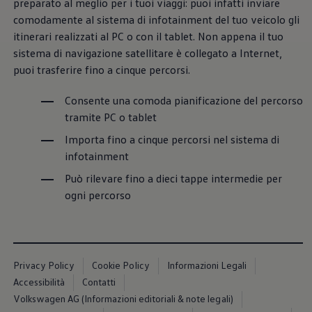
preparato al meglio per i tuoi viaggi: puoi infatti inviare
Servizi Finanziari
Progetto Valore Volkswagen
comodamente al sistema di infotainment del tuo veicolo gli
Più Credito
itinerari realizzati al PC o con il tablet. Non appena il tuo
Noleggio
sistema di navigazione satellitare è collegato a Internet,
Leasing Finanziario
Servizi Assicurativi
puoi trasferire fino a cinque percorsi.
Polizza Protezione Credito
Assicurazione GAP Protezioneventi
Consente una comoda pianificazione del percorso
Estensione Garanzia Usato
tramite PC o tablet
Furto e incendio
Sistemi di Identificazione Veicolo
Importa fino a cinque percorsi nel sistema di
Safe inMotion e Capital Safe +
infotainment
Allestimenti e personalizzazioni
Allestimenti chiavi in mano
Può rilevare fino a dieci tappe intermedie per
Trasporto persone con disabilità
Listini e Dati tecnici
ogni percorso
Veicoli in pronta consegna
Mobilità elettrica e Ibrida Plug-In
Guida sui veicoli elettrici e sulle batterie
Veicoli elettrici
Soluzioni di ricarica e autonomia
Privacy Policy
Cookie Policy
Informazioni Legali
Simulatore del tempo di ricarica
Simulatore dell’autonomia
Accessibilità
Contatti
Ricarica domestica
Volkswagen AG (Informazioni editoriali & note legali)
Ricarica in movimento