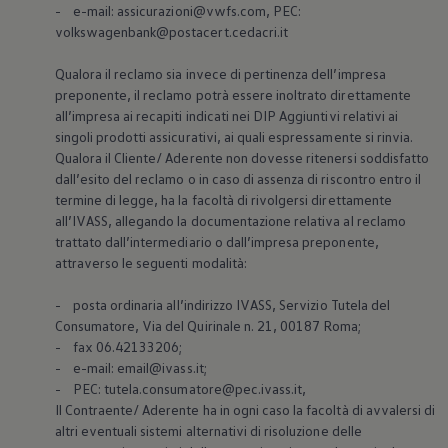
- e-mail: assicurazioni@vwfs.com, PEC:
volkswagenbank@postacert.cedacri.it
Qualora il reclamo sia invece di pertinenza dell’impresa
preponente, il reclamo potrà essere inoltrato direttamente
all’impresa ai recapiti indicati nei DIP Aggiuntivi relativi ai
singoli prodotti assicurativi, ai quali espressamente si rinvia.
Qualora il Cliente/ Aderente non dovesse ritenersi soddisfatto
dall’esito del reclamo o in caso di assenza di riscontro entro il
termine di legge, ha la facoltà di rivolgersi direttamente
all’IVASS, allegando la documentazione relativa al reclamo
trattato dall’intermediario o dall’impresa preponente,
attraverso le seguenti modalità:
- posta ordinaria all’indirizzo IVASS, Servizio Tutela del
Consumatore, Via del Quirinale n. 21, 00187 Roma;
- fax 06.42133206;
- e-mail: email@ivass.it;
- PEC: tutela.consumatore@pec.ivass.it,
Il Contraente/ Aderente ha in ogni caso la facoltà di avvalersi di
altri eventuali sistemi alternativi di risoluzione delle