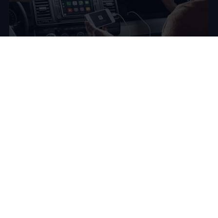
Promozione App-Connect
Porta il tuo smartphone sul tuo veicolo
Fino al 30.06.2027
puoi avere App-Connect al
prezzo
speciale di 71 € anziché 282 €
(prezzi IVA inclusa).