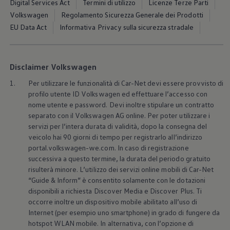
Digital Services Act
Termini di utilizzo
Licenze Terze Parti
Accessori per la ricarica
Calcolo percorso
Volkswagen
Regolamento Sicurezza Generale dei Prodotti
Connettività e Sicurezza
EU Data Act
Informativa Privacy sulla sicurezza stradale
VW Connect
VW Connect per ID. Buzz
VW Connect per Amarok
VW Connect per Transporter e Caravelle
Disclaimer Volkswagen
Sistemi di assistenza alla guida
Aggiornamenti software
1.
Per utilizzare le funzionalità di Car-Net devi essere provvisto di
Aggiornamenti software per ID. Buzz
profilo utente ID
Volkswagen
ed effettuare l’accesso con
Car-Net e App-connect
nome utente e password. Devi inoltre stipulare un contratto
California App
separato con il
Volkswagen
AG online. Per poter utilizzare i
Service
Promozioni
servizi per l’intera durata di validità, dopo la consegna del
Manutenzione e Servizi
veicolo hai 90 giorni di tempo per registrarlo all’indirizzo
Piani di Manutenzione
portal.volkswagen-we.com. In caso di registrazione
Ricambi, Oli Motore e Fluidi
successiva a questo termine, la durata del periodo gratuito
Ruote e Pneumatici
risulterà minore. L’utilizzo dei servizi online mobili di Car-Net
Servizio Officina Mobile
“Guide & Inform” è consentito solamente con le dotazioni
Finanziamento Save&Care
Accessori
disponibili a richiesta Discover Media e Discover Plus. Ti
Manuale uso e Manutenzione
occorre inoltre un dispositivo mobile abilitato all’uso di
Servizio Mobilità
Internet (per esempio uno smartphone) in grado di fungere da
Garanzie
hotspot WLAN mobile. In alternativa, con l’opzione di
Informazioni utili