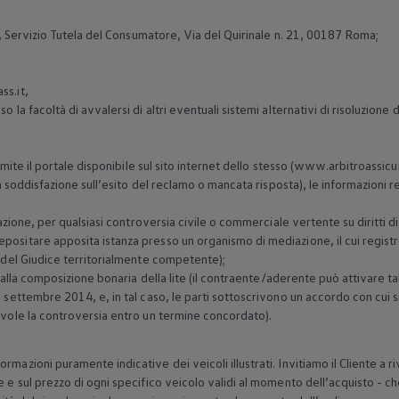
S, Servizio Tutela del Consumatore, Via del Quirinale n. 21, 00187 Roma;
ss.it,
o la facoltà di avvalersi di altri eventuali sistemi alternativi di risoluzione
tramite il portale disponibile sul sito internet dello stesso (www.arbitroassic
non soddisfazione sull’esito del reclamo o mancata risposta), le informazioni 
iazione, per qualsiasi controversia civile o commerciale vertente su diritti dis
ositare apposita istanza presso un organismo di mediazione, il cui registro 
o del Giudice territorialmente competente);
ta alla composizione bonaria della lite (il contraente/aderente può attivare 
12 settembre 2014, e, in tal caso, le parti sottoscrivono un accordo con cu
hevole la controversia entro un termine concordato).
rmazioni puramente indicative dei veicoli illustrati. Invitiamo il Cliente a
e e sul prezzo di ogni specifico veicolo validi al momento dell’acquisto - che