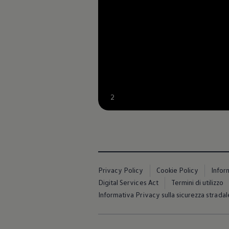
Accessori per la ricarica
Calcolo percorso
Connettività e Sicurezza
VW Connect
VW Connect per ID. Buzz
VW Connect per Amarok
VW Connect per Transporter e Caravelle
Sistemi di assistenza alla guida
Aggiornamenti software
Aggiornamenti software per ID. Buzz
Car-Net e App-connect
2
California App
Service
Promozioni
Manutenzione e Servizi
Piani di Manutenzione
Ricambi, Oli Motore e Fluidi
Ruote e Pneumatici
Privacy Policy
Cookie Policy
Infor
Servizio Officina Mobile
Finanziamento Save&Care
Digital Services Act
Termini di utilizzo
Accessori
Informativa Privacy sulla sicurezza stradal
Manuale uso e Manutenzione
Servizio Mobilità
Garanzie
Informazioni utili