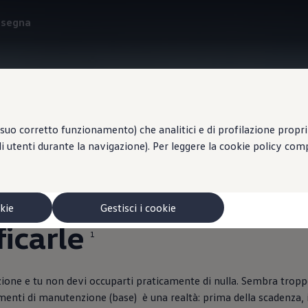
onsegna
Pianificazione degli appuntamenti di manutenzione (base)
suo corretto funzionamento) che analitici e di profilazione propri e
li utenti durante la navigazione). Per leggere la cookie policy co
 manutenzione?
Il tuo v
okie
Gestisci i cookie
ficarle
1
ione e tu non devi occuparti praticamente di nulla. Sembra troppo
menti di manutenzione (base) è una realtà: prima della scadenza, il