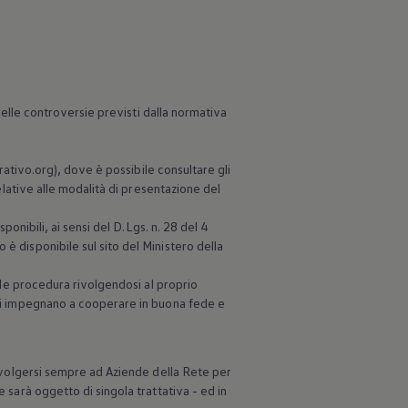
 delle controversie previsti dalla normativa
urativo.org), dove è possibile consultare gli
relative alle modalità di presentazione del
ponibili, ai sensi del D.Lgs. n. 28 del 4
è disponibile sul sito del Ministero della
tale procedura rivolgendosi al proprio
i si impegnano a cooperare in buona fede e
 rivolgersi sempre ad Aziende della Rete per
 sarà oggetto di singola trattativa - ed in