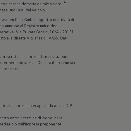
eve essere detratta da tale valore. È
essi sugli assi del veicolo.
kswagen
Bank GmbH, oggetto di attività di
nco annesso al Registro unico degli
perativa: Via Privata Grosio, 10/4 - 20151
o alla diretta Vigilanza di IVASS. Dati
per iscritto all’impresa di assicurazione
ntermediario stesso. Qualora il reclamo sia
i recapiti:
e
te all’impresa ai recapiti indicati nei DIP
ntro entro il termine di legge, ha la
rmediario o dall’impresa preponente,