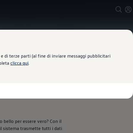
 di terze parti (al fine di inviare messaggi pubblicitari
mpleta
clicca qui
.
eicolo ti
 bello per essere vero? Con il
 sistema trasmette tutti i dati