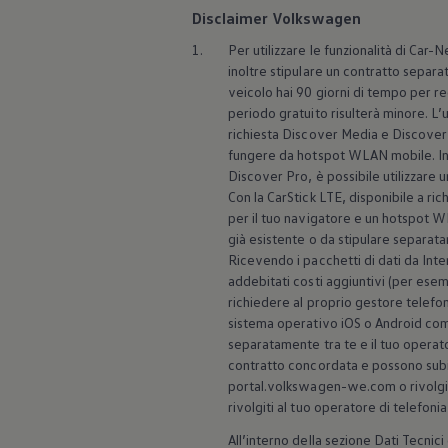
Mondo Volkswagen
Disclaimer Volkswagen
Il Bar del Lunedì
VanLife Stories
1.
Per utilizzare le funzionalità di Car-
75 anni di Bulli
inoltre stipulare un contratto separat
Guida autonoma
veicolo hai 90 giorni di tempo per re
ID. Buzz al World Ducati Week 2026
periodo gratuito risulterà minore. L’
Contatti
richiesta Discover Media e Discover P
fungere da hotspot WLAN mobile. In a
Discover Pro, è possibile utilizzare
Con la CarStick LTE, disponibile a ri
per il tuo navigatore e un hotspot WL
già esistente o da stipulare separatam
Ricevendo i pacchetti di dati da Inte
addebitati costi aggiuntivi (per esem
richiedere al proprio gestore telefon
sistema operativo iOS o Android comp
separatamente tra te e il tuo operator
contratto concordata e possono subire
portal.volkswagen-we.com o rivolgit
rivolgiti al tuo operatore di telefoni
All’interno della sezione Dati Tecnici