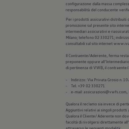
configurazione dalla massa compless
responsabilità del conducente verific
Per i prodotti assicurativi distribui
promozione sul presente sito internet
intermediari assicurativi e riassicu
Milano; telefono 02 330271; indirizz
consultabili sul sito internet www.iva
Il Contraente/Aderente, ferma restando
preponente oppure all’Intermediario,
di pertinenza di VWB, il contraente/
- Indirizzo: Via Privata Grosio n. 1
- Tel. +39 02 330271
- e-mail: assicurazioni@vwfs.com,
Qualora il reclamo sia invece di pert
Aggiuntivi relativi ai singoli prodotti
Qualora il Cliente/ Aderente non dove
facoltà di rivolgersi direttamente a
attraverso le seguenti modalità: