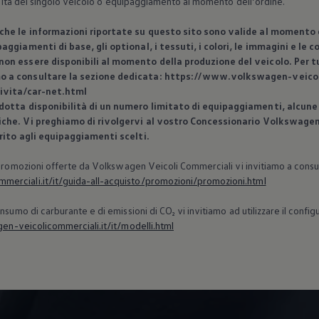
bilità del singolo veicolo o equipaggiamento al momento dell’ordine.
 che le informazioni riportate su questo sito sono valide al momento d
aggiamenti di base, gli optional, i tessuti, i colori, le immagini e le
on essere disponibili al momento della produzione del veicolo. Per tut
o a consultare la sezione dedicata: https://www.volkswagen-veicoli
ivita/car-net.html
dotta disponibilità di un numero limitato di equipaggiamenti, alcune 
iche. Vi preghiamo di rivolgervi al vostro Concessionario
Volkswage
erito agli equipaggiamenti scelti.
 Promozioni offerte da
Volkswagen
Veicoli Commerciali vi invitiamo a consu
erciali.it/it/guida-all-acquisto/promozioni/promozioni.html
nsumo di carburante e di emissioni di CO₂ vi invitiamo ad utilizzare il confi
n-veicolicommerciali.it/it/modelli.html