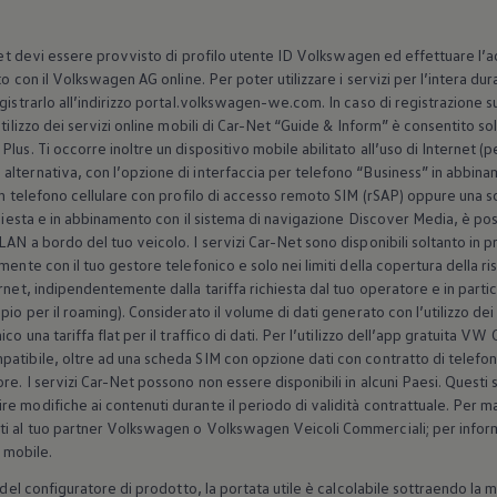
Net devi essere provvisto di profilo utente ID
Volkswagen
ed effettuare l’
o con il
Volkswagen
AG online. Per poter utilizzare i servizi per l’intera du
gistrarlo all’indirizzo portal.volkswagen-we.com. In caso di registrazione 
utilizzo dei servizi online mobili di Car-Net “Guide & Inform” è consentito so
lus. Ti occorre inoltre un dispositivo mobile abilitato all’uso di Internet 
lternativa, con l’opzione di interfaccia per telefono “Business” in abbina
 un telefono cellulare con profilo di accesso remoto SIM (rSAP) oppure una 
chiesta e in abbinamento con il sistema di navigazione Discover Media, è po
AN a bordo del tuo veicolo. I servizi Car-Net sono disponibili soltanto in p
ente con il tuo gestore telefonico e solo nei limiti della copertura della ri
rnet, indipendentemente dalla tariffa richiesta dal tuo operatore e in parti
pio per il roaming). Considerato il volume di dati generato con l’utilizzo dei
ico una tariffa flat per il traffico di dati. Per l’utilizzo dell’app gratuit
atibile, oltre ad una scheda SIM con opzione dati con contratto di telefon
e. I servizi Car-Net possono non essere disponibili in alcuni Paesi. Questi s
 modifiche ai contenuti durante il periodo di validità contrattuale. Per mag
i al tuo partner
Volkswagen
o
Volkswagen
Veicoli Commerciali; per informa
a mobile.
 del configuratore di prodotto, la portata utile è calcolabile sottraendo la 