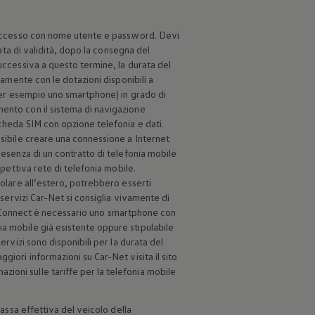
accesso con nome utente e password. Devi
rata di validità, dopo la consegna del
successiva a questo termine, la durata del
lamente con le dotazioni disponibili a
(per esempio uno smartphone) in grado di
mento con il sistema di navigazione
scheda SIM con opzione telefonia e dati.
ssibile creare una connessione a Internet
resenza di un contratto di telefonia mobile
spettiva rete di telefonia mobile.
colare all’estero, potrebbero esserti
 servizi Car-Net si consiglia vivamente di
a VW Connect è necessario uno smartphone con
ia mobile già esistente oppure stipulabile
ervizi sono disponibili per la durata del
giori informazioni su Car-Net visita il sito
zioni sulle tariffe per la telefonia mobile
massa effettiva del veicolo della