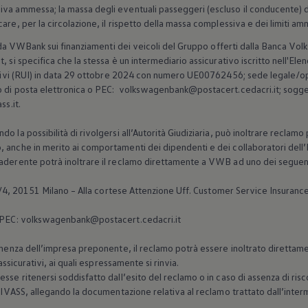
iva ammessa; la massa degli eventuali passeggeri (escluso il conducente) d
are, per la circolazione, il rispetto della massa complessiva e dei limiti amm
ti da VWBank sui finanziamenti dei veicoli del Gruppo offerti dalla Banca
Vol
, si specifica che la stessa è un intermediario assicurativo iscritto nell'Ele
rativi (RUI) in data 29 ottobre 2024 con numero UE00762456; sede legale/o
o di posta elettronica o PEC: volkswagenbank@postacert.cedacri.it; soggett
ss.it.
 la possibilità di rivolgersi all’Autorità Giudiziaria, può inoltrare reclamo 
 anche in merito ai comportamenti dei dipendenti e dei collaboratori dell’I
aderente potrà inoltrare il reclamo direttamente a VWB ad uno dei seguent
0/4, 20151 Milano – Alla cortese Attenzione Uff. Customer Service Insuranc
 PEC: volkswagenbank@postacert.cedacri.it
inenza dell’impresa preponente, il reclamo potrà essere inoltrato direttamen
 assicurativi, ai quali espressamente si rinvia.
sse ritenersi soddisfatto dall’esito del reclamo o in caso di assenza di risco
ll’IVASS, allegando la documentazione relativa al reclamo trattato dall’inte