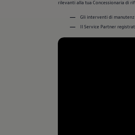
rilevanti alla tua Concessionaria di r
Servizi Finanziari
Progetto Valore Volkswagen
Più Credito
Gli interventi di manuten
Noleggio
Leasing Finanziario
Il Service Partner registra
Servizi Assicurativi
Polizza Protezione Credito
Assicurazione GAP Protezioneventi
Estensione Garanzia Usato
Furto e incendio
Sistemi di Identificazione Veicolo
Safe inMotion e Capital Safe +
Allestimenti e personalizzazioni
Allestimenti chiavi in mano
Trasporto persone con disabilità
Listini e Dati tecnici
Veicoli in pronta consegna
Mobilità elettrica e Ibrida Plug-In
Guida sui veicoli elettrici e sulle batterie
Veicoli elettrici
Soluzioni di ricarica e autonomia
Simulatore del tempo di ricarica
Simulatore dell’autonomia
Ricarica domestica
Ricarica in movimento