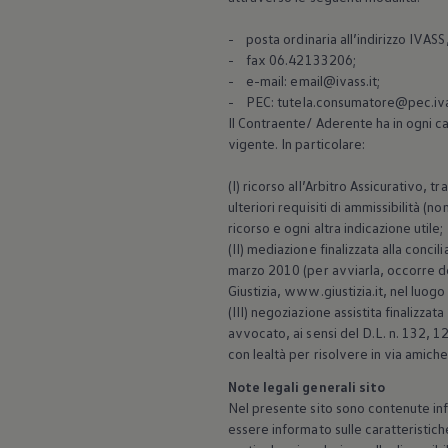
- posta ordinaria all’indirizzo IVAS
- fax 06.42133206;
- e-mail: email@ivass.it;
- PEC: tutela.consumatore@pec.iva
Il Contraente/ Aderente ha in ogni cas
vigente. In particolare:
(I) ricorso all’Arbitro Assicurativo, 
ulteriori requisiti di ammissibilità (
ricorso e ogni altra indicazione utile;
(II) mediazione finalizzata alla concil
marzo 2010 (per avviarla, occorre dep
Giustizia, www.giustizia.it, nel luog
(III) negoziazione assistita finalizza
avvocato, ai sensi del D.L. n. 132, 
con lealtà per risolvere in via amic
Note legali generali sito
Nel presente sito sono contenute info
essere informato sulle caratteristich