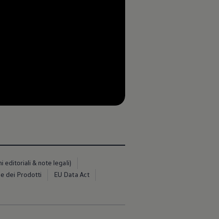
--:--
Tempo rimanente, --:--
editoriali & note legali)
e dei Prodotti
EU Data Act