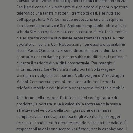
Considerato il volume di dati generato con l’utilizzo dei servizi
Car-Net si consiglia vivamente di richiedere al proprio gestore
telefonico una tariffa flat per il traffico di dati. Per l’utilizzo
dell’app gratuita VW Connect è necessario uno smartphone
con sistema operativo iOS o Android compatibile, oltre ad una
scheda SIM con opzione dati con contratto di telefonia mobile
già esistente oppure stipulabile separatamente tra te e il tuo
operatore. I servizi Car-Net possono non essere disponibili in
alcuni Paesi. Questi servizi sono disponibili per la durata del
contratto concordata e possono subire modifiche ai contenuti
durante il periodo di validità contrattuale. Per maggiori
informazioni su Car-Net visita il sito portal.volkswagen-
we.com o rivolgiti al tuo partner
Volkswagen
o
Volkswagen
Veicoli Commerciali; per informazioni sulle tariffe per la
telefonia mobile rivolgiti al tuo operatore di telefonia mobile.
All’interno della sezione Dati Tecnici del configuratore di
prodotto, la portata utile è calcolabile sottraendo la massa
effettiva del veicolo della configurazione dalla massa
complessiva ammessa; la massa degli eventuali passeggeri
(escluso il conducente) deve essere detratta da tale valore. È
responsabilità del conducente verificare, per la circolazione, il