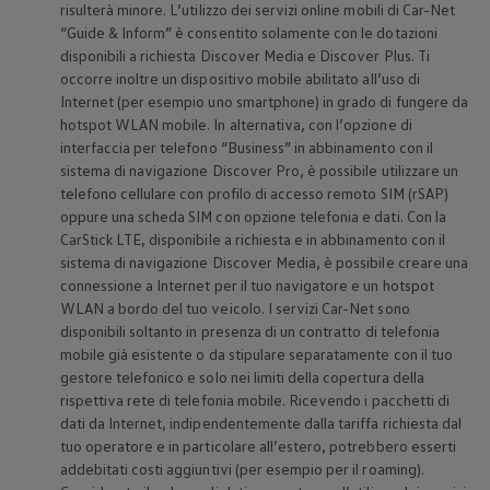
risulterà minore. L’utilizzo dei servizi online mobili di Car-Net
Mondo Volkswagen
“Guide & Inform” è consentito solamente con le dotazioni
Il Bar del Lunedì
VanLife Stories
disponibili a richiesta Discover Media e Discover Plus. Ti
75 anni di Bulli
occorre inoltre un dispositivo mobile abilitato all’uso di
Guida autonoma
Internet (per esempio uno smartphone) in grado di fungere da
ID. Buzz al World Ducati Week 2026
hotspot WLAN mobile. In alternativa, con l’opzione di
Contatti
interfaccia per telefono “Business” in abbinamento con il
sistema di navigazione Discover Pro, è possibile utilizzare un
telefono cellulare con profilo di accesso remoto SIM (rSAP)
oppure una scheda SIM con opzione telefonia e dati. Con la
CarStick LTE, disponibile a richiesta e in abbinamento con il
sistema di navigazione Discover Media, è possibile creare una
connessione a Internet per il tuo navigatore e un hotspot
WLAN a bordo del tuo veicolo. I servizi Car-Net sono
disponibili soltanto in presenza di un contratto di telefonia
mobile già esistente o da stipulare separatamente con il tuo
gestore telefonico e solo nei limiti della copertura della
rispettiva rete di telefonia mobile. Ricevendo i pacchetti di
dati da Internet, indipendentemente dalla tariffa richiesta dal
tuo operatore e in particolare all’estero, potrebbero esserti
addebitati costi aggiuntivi (per esempio per il roaming).