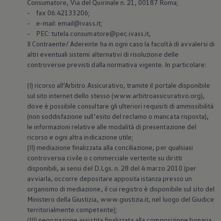
Consumatore, Via del Quirinale n. 21, 00187 Roma;
- fax 06.42133206;
- e-mail: email@ivass.it;
- PEC: tutela.consumatore@pec.ivass.it,
Il Contraente/ Aderente ha in ogni caso la facoltà di avvalersi di
altri eventuali sistemi alternativi di risoluzione delle
controversie previsti dalla normativa vigente. In particolare:
(I) ricorso all’Arbitro Assicurativo, tramite il portale disponibile
sul sito internet dello stesso (www.arbitroassicurativo.org),
dove è possibile consultare gli ulteriori requisiti di ammissibilità
(non soddisfazione sull’esito del reclamo o mancata risposta),
le informazioni relative alle modalità di presentazione del
ricorso e ogni altra indicazione utile;
(II) mediazione finalizzata alla conciliazione, per qualsiasi
controversia civile o commerciale vertente su diritti
disponibili, ai sensi del D.Lgs. n. 28 del 4 marzo 2010 (per
avviarla, occorre depositare apposita istanza presso un
organismo di mediazione, il cui registro è disponibile sul sito del
Ministero della Giustizia, www.giustizia.it, nel luogo del Giudice
territorialmente competente);
(III) negoziazione assistita finalizzata alla composizione bonaria