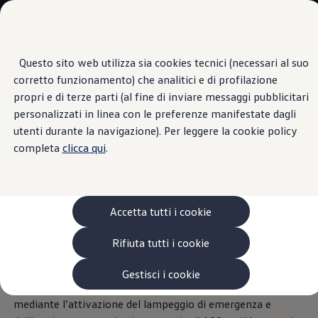
Veicoli
Scopri i modelli
Commerciali
Categorie modelli
Furgoni
VanLife
Questo sito web utilizza sia cookies tecnici (necessari al suo
Passa
Passa ai
Pick-up
corretto funzionamento) che analitici e di profilazione
contenuti
a
Veicoli Commerciali Elettrici
Clacson e luci
principali
fondo
Van
propri e di terze parti (al fine di inviare messaggi pubblicitari
pagina
Modelli precedenti
personalizzati in linea con le preferenze manifestate dagli
Confronta i modelli
utenti durante la navigazione). Per leggere la cookie policy
Configurazioni salvate
Volkswagen Auto
completa
clicca qui
.
Perché il tuo veicolo
Acquista il tuo Veicolo Volkswagen
Promozioni
Promozioni e offerte
non riesce a chiamarti?
1
Ecoincentivi Volkswagen
5 Plus
Accetta tutti i cookie
Usato Certificato
Cos’è Usato Certificato?
A chi non è successo? Hai parcheggiato il veicolo in un
Rifiuta tutti i cookie
Garanzia Usato
grande parcheggio e cammini tra decine e decine di veicoli
Assicurazioni
ordinati in numerose file. Con la funzione “Clacson e luci”
Clienti Business
Gestisci i cookie
Gamma, promozioni e servizi
puoi fare in modo che il tuo veicolo si renda individuabile
Service Flotte
mediante l’attivazione del lampeggio di emergenza e
Area Contatti Clienti Business