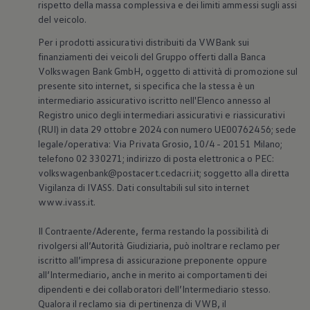
rispetto della massa complessiva e dei limiti ammessi sugli assi
del veicolo.
Per i prodotti assicurativi distribuiti da VWBank sui
finanziamenti dei veicoli del Gruppo offerti dalla Banca
Volkswagen
Bank GmbH, oggetto di attività di promozione sul
presente sito internet, si specifica che la stessa è un
intermediario assicurativo iscritto nell'Elenco annesso al
Registro unico degli intermediari assicurativi e riassicurativi
(RUI) in data 29 ottobre 2024 con numero UE00762456; sede
legale/operativa: Via Privata Grosio, 10/4 - 20151 Milano;
telefono 02 330271; indirizzo di posta elettronica o PEC:
volkswagenbank@postacert.cedacri.it; soggetto alla diretta
Vigilanza di IVASS. Dati consultabili sul sito internet
www.ivass.it.
Il Contraente/Aderente, ferma restando la possibilità di
rivolgersi all’Autorità Giudiziaria, può inoltrare reclamo per
iscritto all’impresa di assicurazione preponente oppure
all’Intermediario, anche in merito ai comportamenti dei
dipendenti e dei collaboratori dell’Intermediario stesso.
Qualora il reclamo sia di pertinenza di VWB, il