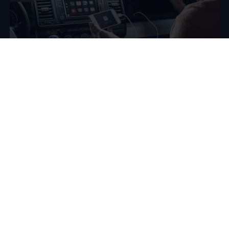
Promozione App-Connect
Porta il tuo smartphone sul tuo veicolo
Fino al 30.06.2027
puoi avere App-Connect al
prezzo
speciale di 71 € anziché 282 €
(prezzi IVA inclusa).