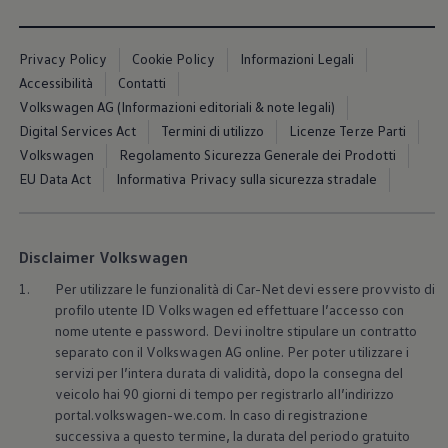
Accessori per la ricarica
Calcolo percorso
Connettività e Sicurezza
Privacy Policy
Cookie Policy
Informazioni Legali
VW Connect
VW Connect per ID. Buzz
Accessibilità
Contatti
VW Connect per Amarok
Volkswagen AG (Informazioni editoriali & note legali)
VW Connect per Transporter e Caravelle
Digital Services Act
Termini di utilizzo
Licenze Terze Parti
Sistemi di assistenza alla guida
Aggiornamenti software
Volkswagen
Regolamento Sicurezza Generale dei Prodotti
Aggiornamenti software per ID. Buzz
EU Data Act
Informativa Privacy sulla sicurezza stradale
Car-Net e App-connect
California App
Service
Promozioni
Disclaimer Volkswagen
Manutenzione e Servizi
Piani di Manutenzione
1.
Per utilizzare le funzionalità di Car-Net devi essere provvisto di
Ricambi, Oli Motore e Fluidi
profilo utente ID
Volkswagen
ed effettuare l’accesso con
Ruote e Pneumatici
nome utente e password. Devi inoltre stipulare un contratto
Servizio Officina Mobile
separato con il
Volkswagen
AG online. Per poter utilizzare i
Finanziamento Save&Care
Accessori
servizi per l’intera durata di validità, dopo la consegna del
Manuale uso e Manutenzione
veicolo hai 90 giorni di tempo per registrarlo all’indirizzo
Servizio Mobilità
portal.volkswagen-we.com. In caso di registrazione
Garanzie
successiva a questo termine, la durata del periodo gratuito
Informazioni utili