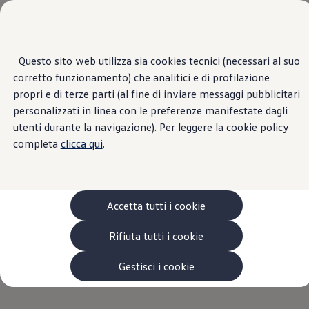
Veicoli
Scopri i modelli
Commerciali
Categorie modelli
Questo sito web utilizza sia cookies tecnici (necessari al suo
Passa
Passa ai
Furgoni
corretto funzionamento) che analitici e di profilazione
contenuti
a
VanLife
principali
fondo
propri e di terze parti (al fine di inviare messaggi pubblicitari
Pick-up
pagina
Veicoli Commerciali Elettrici
personalizzati in linea con le preferenze manifestate dagli
Van
utenti durante la navigazione). Per leggere la cookie policy
Modelli precedenti
completa
clicca qui
.
Confronta i modelli
Configurazioni salvate
Volkswagen Auto
Acquista il tuo Veicolo Volkswagen
Promozioni
Accetta tutti i cookie
Promozioni e offerte
Ecoincentivi Volkswagen
5 Plus
Rifiuta tutti i cookie
Usato Certificato
Cos’è Usato Certificato?
Gestisci i cookie
Garanzia Usato
Assicurazioni
Clienti Business
Gamma, promozioni e servizi