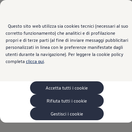
Veicoli
Scopri i modelli
Commerciali
Categorie modelli
Questo sito web utilizza sia cookies tecnici (necessari al suo
Passa
Passa ai
Furgoni
corretto funzionamento) che analitici e di profilazione
contenuti
a
VanLife
principali
fondo
propri e di terze parti (al fine di inviare messaggi pubblicitari
Pick-up
pagina
Veicoli Commerciali Elettrici
personalizzati in linea con le preferenze manifestate dagli
Van
utenti durante la navigazione). Per leggere la cookie policy
Modelli precedenti
completa
clicca qui
.
Confronta i modelli
Configurazioni salvate
Volkswagen Auto
Acquista il tuo Veicolo Volkswagen
Promozioni
Accetta tutti i cookie
Promozioni e offerte
Ecoincentivi Volkswagen
5 Plus
Rifiuta tutti i cookie
Usato Certificato
Cos’è Usato Certificato?
Gestisci i cookie
Garanzia Usato
Assicurazioni
Clienti Business
Gamma, promozioni e servizi