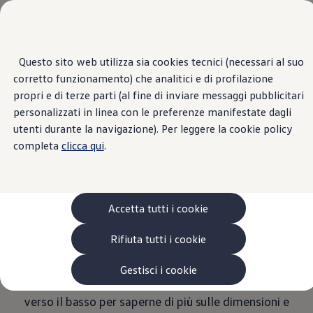
Veicoli
Scopri i modelli
Commerciali
Categorie modelli
Furgoni
VanLife
Home Page
Questo sito web utilizza sia cookies tecnici (necessari al suo
Scopri i modelli
Transporter
Dati Tecnici
Passa
Passa ai
Pick-up
Dati Tecnici – e-Transporter Kombi
corretto funzionamento) che analitici e di profilazione
contenuti
a
Veicoli Commerciali Elettrici
principali
fondo
Van
propri e di terze parti (al fine di inviare messaggi pubblicitari
pagina
Modelli precedenti
personalizzati in linea con le preferenze manifestate dagli
Confronta i modelli
utenti durante la navigazione). Per leggere la cookie policy
Configurazioni salvate
e-Transporter Kombi
Volkswagen Auto
completa
clicca qui
.
Acquista il tuo Veicolo Volkswagen
Promozioni
Dati Tecnici
Promozioni e offerte
Ecoincentivi Volkswagen
5 Plus
Accetta tutti i cookie
Usato Certificato
Scoprite i dati tecnici dettagliati e le dimensioni
Cos’è Usato Certificato?
Rifiuta tutti i cookie
esterne e interne complete dell'e-Transporter Kombi.
Garanzia Usato
Assicurazioni
Per offrirvi una panoramica completa, le seguenti
Clienti Business
Gestisci i cookie
dimensioni sono elencate singolarmente. Scorrete
Gamma, promozioni e servizi
Service Flotte
verso il basso per saperne di più sulle dimensioni e
Area Contatti Clienti Business