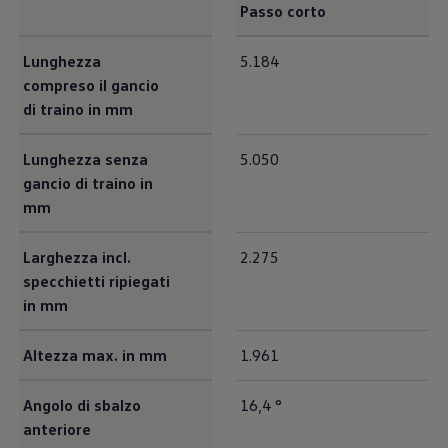
Passo corto
<b>Dimensioni Esterne</b><br>
Lunghezza
5.184
compreso il gancio
di traino in mm
Lunghezza senza
5.050
gancio di traino in
mm
Larghezza incl.
2.275
specchietti ripiegati
in mm
Altezza max. in mm
1.961
Angolo di sbalzo
16,4 °
anteriore