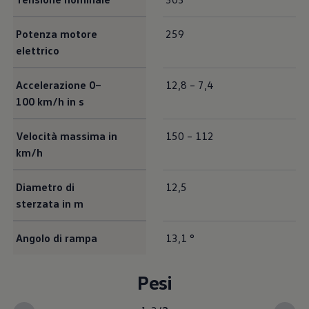
Mondo Volkswagen
Il Bar del Lunedì
Potenza motore
VanLife Stories
259
75 anni di Bulli
elettrico
Guida autonoma
ID. Buzz al World Ducati Week 2026
Contatti
Accelerazione 0–
12,8 – 7,4
100 km/h in s
Velocità massima in
150 – 112
km/h
Diametro di
12,5
sterzata in m
Angolo di rampa
13,1 °
Pesi