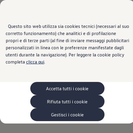
Veicoli
Scopri i modelli
Commerciali
Categorie modelli
Furgoni
VanLife
Home Page
Questo sito web utilizza sia cookies tecnici (necessari al suo
Rete Distributiva Volkswagen Veicoli Commerciali
Passa
Passa ai
Pick-up
corretto funzionamento) che analitici e di profilazione
contenuti
a
Veicoli Commerciali Elettrici
principali
fondo
Van
propri e di terze parti (al fine di inviare messaggi pubblicitari
pagina
Modelli precedenti
personalizzati in linea con le preferenze manifestate dagli
Confronta i modelli
Rete Distributiva
utenti durante la navigazione). Per leggere la cookie policy
Configurazioni salvate
Volkswagen Auto
completa
clicca qui
.
Acquista il tuo Veicolo Volkswagen
Volkswagen
Veicoli
Promozioni
Promozioni e offerte
Ecoincentivi Volkswagen
Commerciali
5 Plus
Accetta tutti i cookie
Usato Certificato
Cos’è Usato Certificato?
Rifiuta tutti i cookie
Inserisci una città, il nome della Concessionaria o Cent
Garanzia Usato
Assicurazioni
ro di Assistenza
Clienti Business
Gestisci i cookie
Gamma, promozioni e servizi
Service Flotte
Area Contatti Clienti Business