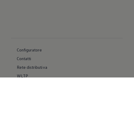
Configuratore
Contatti
Rete distributiva
WLTP
Whistleblower System
Materiale Informativo
Volkswagen Group Italia
Usato Certificato
Facebook
YouTube