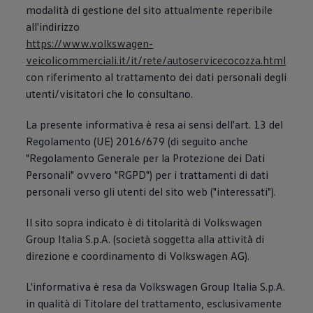
Accessori per la ricarica
modalità di gestione del sito attualmente reperibile
Calcolo percorso
all'indirizzo
Connettività e Sicurezza
https://www.volkswagen-
VW Connect
VW Connect per ID. Buzz
veicolicommerciali.it/it/rete/autoservicecocozza.html
VW Connect per Amarok
con riferimento al trattamento dei dati personali degli
VW Connect per Transporter e Caravelle
utenti/visitatori che lo consultano.
Sistemi di assistenza alla guida
Aggiornamenti software
Aggiornamenti software per ID. Buzz
La presente informativa è resa ai sensi dell'art. 13 del
Car-Net e App-connect
Regolamento (UE) 2016/679 (di seguito anche
California App
"Regolamento Generale per la Protezione dei Dati
Service
Promozioni
Personali" ovvero "RGPD") per i trattamenti di dati
Manutenzione e Servizi
personali verso gli utenti del sito web ("interessati").
Piani di Manutenzione
Ricambi, Oli Motore e Fluidi
Ruote e Pneumatici
Il sito sopra indicato è di titolarità di Volkswagen
Servizio Officina Mobile
Group Italia S.p.A. (società soggetta alla attività di
Finanziamento Save&Care
direzione e coordinamento di Volkswagen AG).
Accessori
Manuale uso e Manutenzione
Servizio Mobilità
L'informativa è resa da Volkswagen Group Italia S.p.A.
Garanzie
in qualità di Titolare del trattamento, esclusivamente
Informazioni utili