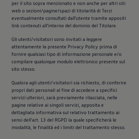
per il sito sopra menzionato e non anche per altri siti
Mondo Volkswagen
Il Bar del Lunedì
web o sezioni/pagine/spazi di titolarità di Terzi
VanLife Stories
eventualmente consultati dall'utente tramite appositi
75 anni di Bulli
link contenuti all'interno del dominio del Titolare.
Guida autonoma
ID. Buzz al World Ducati Week 2026
Contatti
Gli utenti/visitatori sono invitati a leggere
attentamente la presente Privacy Policy prima di
fornire qualsiasi tipo di informazione personale e/o
compilare qualunque modulo elettronico presente sul
sito stesso.
Qualora agli utenti/visitatori sia richiesto, di conferire
propri dati personali al fine di accedere a specifici
servizi ulteriori, sarà previamente rilasciata, nelle
pagine relative ai singoli servizi, apposita e
dettagliata informativa sul relativo trattamento ai
sensi dell'art. 13 del RGPD la quale specificherà le
modalità, le finalità ed i limiti del trattamento stesso.