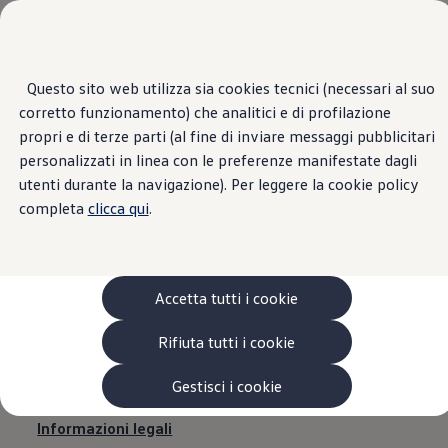
Veicoli
Scopri i modelli
Commerciali
Categorie modelli
Furgoni
VanLife
Questo sito web utilizza sia cookies tecnici (necessari al suo
Passa
Passa ai
Pick-up
corretto funzionamento) che analitici e di profilazione
contenuti
a
Veicoli Commerciali Elettrici
principali
fondo
Van
propri e di terze parti (al fine di inviare messaggi pubblicitari
pagina
Modelli precedenti
personalizzati in linea con le preferenze manifestate dagli
AUTOS.COCOZZA DI
Confronta i modelli
utenti durante la navigazione). Per leggere la cookie policy
Configurazioni salvate
Volkswagen Auto
completa
clicca qui
.
PASQUALE
Acquista il tuo Veicolo Volkswagen
Promozioni
COCOZZA |
Promozioni e offerte
Ecoincentivi Volkswagen
5 Plus
Accetta tutti i cookie
Informazioni legali
Usato Certificato
Cos’è Usato Certificato?
Rifiuta tutti i cookie
Garanzia Usato
Assicurazioni
Clienti Business
Gestisci i cookie
Gamma, promozioni e servizi
Service Flotte
Informazioni legali
Area Contatti Clienti Business