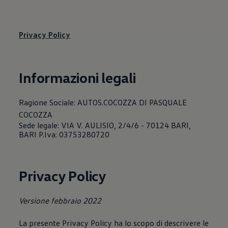
Servizi Finanziari
Progetto Valore Volkswagen
Più Credito
Noleggio
Privacy Policy
Leasing Finanziario
Servizi Assicurativi
Polizza Protezione Credito
Assicurazione GAP Protezioneventi
Informazioni legali
Estensione Garanzia Usato
Furto e incendio
Sistemi di Identificazione Veicolo
Ragione Sociale: AUTOS.COCOZZA DI PASQUALE
Safe inMotion e Capital Safe +
COCOZZA
Allestimenti e personalizzazioni
Allestimenti chiavi in mano
Sede legale: VIA V. AULISIO, 2/4/6 - 70124 BARI,
Trasporto persone con disabilità
BARI P.Iva: 03753280720
Listini e Dati tecnici
Veicoli in pronta consegna
Mobilità elettrica e Ibrida Plug-In
Guida sui veicoli elettrici e sulle batterie
Privacy Policy
Veicoli elettrici
Soluzioni di ricarica e autonomia
Simulatore del tempo di ricarica
Versione febbraio 2022
Simulatore dell’autonomia
Ricarica domestica
La presente Privacy Policy ha lo scopo di descrivere le
Ricarica in movimento