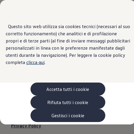
Veicoli
Scopri i modelli
Commerciali
Categorie modelli
Furgoni
VanLife
Questo sito web utilizza sia cookies tecnici (necessari al suo
Passa
Passa ai
Pick-up
corretto funzionamento) che analitici e di profilazione
contenuti
a
Veicoli Commerciali Elettrici
principali
fondo
Van
propri e di terze parti (al fine di inviare messaggi pubblicitari
pagina
Modelli precedenti
personalizzati in linea con le preferenze manifestate dagli
EUROCAR - UDINE |
Confronta i modelli
utenti durante la navigazione). Per leggere la cookie policy
Configurazioni salvate
Volkswagen Auto
completa
clicca qui
.
Informazioni legali
Acquista il tuo Veicolo Volkswagen
Promozioni
Promozioni e offerte
Ecoincentivi Volkswagen
5 Plus
Accetta tutti i cookie
Usato Certificato
Cos’è Usato Certificato?
Informazioni legali
Rifiuta tutti i cookie
Garanzia Usato
Assicurazioni
Clienti Business
Gestisci i cookie
Gamma, promozioni e servizi
Privacy Policy
Service Flotte
Area Contatti Clienti Business