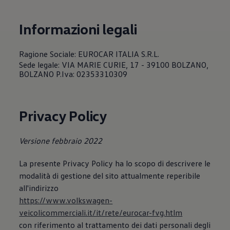
Servizi Finanziari
Progetto Valore Volkswagen
Più Credito
Informazioni legali
Noleggio
Leasing Finanziario
Servizi Assicurativi
Ragione Sociale: EUROCAR ITALIA S.R.L.
Polizza Protezione Credito
Sede legale: VIA MARIE CURIE, 17 - 39100 BOLZANO,
Assicurazione GAP Protezioneventi
BOLZANO P.Iva: 02353310309
Estensione Garanzia Usato
Furto e incendio
Sistemi di Identificazione Veicolo
Safe inMotion e Capital Safe +
Privacy Policy
Allestimenti e personalizzazioni
Allestimenti chiavi in mano
Trasporto persone con disabilità
Versione febbraio 2022
Listini e Dati tecnici
Veicoli in pronta consegna
Mobilità elettrica e Ibrida Plug-In
La presente Privacy Policy ha lo scopo di descrivere le
Guida sui veicoli elettrici e sulle batterie
modalità di gestione del sito attualmente reperibile
Veicoli elettrici
all'indirizzo
Soluzioni di ricarica e autonomia
Simulatore del tempo di ricarica
https://www.volkswagen-
Simulatore dell’autonomia
veicolicommerciali.it/it/rete/eurocar-fvg.htlm
Ricarica domestica
con riferimento al trattamento dei dati personali degli
Ricarica in movimento