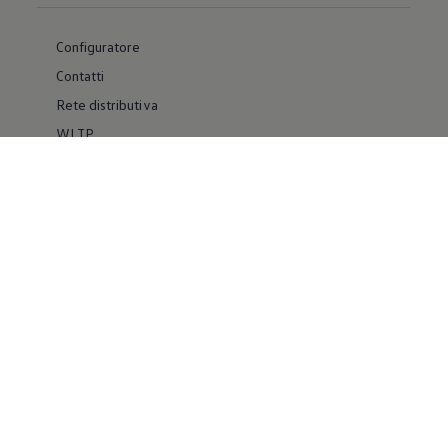
Configuratore
Contatti
Rete distributiva
WLTP
Whistleblower System
Materiale Informativo
Volkswagen Group Italia
Usato Certificato
Facebook
YouTube
IG Volkswagen for Business
IG Volkswagen VanLife
Pinterest
Linkedin