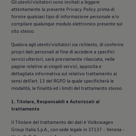
Gli utenti/visitatori sono invitati a leggere
Mondo Volkswagen
attentamente la presente Privacy Policy prima di
Il Bar del Lunedì
VanLife Stories
fornire qualsiasi tipo di informazione personale e/o
75 anni di Bulli
compilare qualunque modulo elettronico presente sul
Guida autonoma
sito stesso.
ID. Buzz al World Ducati Week 2026
Contatti
Qualora agli utenti/visitatori sia richiesto, di conferire
propri dati personali al fine di accedere a specifici
servizi ulteriori, sarà previamente rilasciata, nelle
pagine relative ai singoli servizi, apposita e
dettagliata informativa sul relativo trattamento ai
sensi dell'art. 13 del RGPD la quale specificherà le
modalità, le finalità ed i limiti del trattamento stesso.
1. Titolare, Responsabili e Autorizzati al
trattamento
Il Titolare del trattamento dei dati è Volkswagen
Group Italia S.p.A., con sede legale in 37137 - Verona -