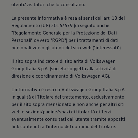
Accessori per la ricarica
utenti/visitatori che lo consultano.
Calcolo percorso
Connettività e Sicurezza
La presente informativa è resa ai sensi dell'art. 13 del
VW Connect
Regolamento (UE) 2016/679 (di seguito anche
VW Connect per ID. Buzz
VW Connect per Amarok
"Regolamento Generale per la Protezione dei Dati
VW Connect per Transporter e Caravelle
Personali" ovvero "RGPD") per i trattamenti di dati
Sistemi di assistenza alla guida
personali verso gli utenti del sito web ("interessati").
Aggiornamenti software
Aggiornamenti software per ID. Buzz
Car-Net e App-connect
Il sito sopra indicato è di titolarità di Volkswagen
California App
Group Italia S.p.A. (società soggetta alla attività di
Service
Promozioni
direzione e coordinamento di Volkswagen AG).
Manutenzione e Servizi
Piani di Manutenzione
L'informativa è resa da Volkswagen Group Italia S.p.A.
Ricambi, Oli Motore e Fluidi
in qualità di Titolare del trattamento, esclusivamente
Ruote e Pneumatici
Servizio Officina Mobile
per il sito sopra menzionato e non anche per altri siti
Finanziamento Save&Care
web o sezioni/pagine/spazi di titolarità di Terzi
Accessori
eventualmente consultati dall'utente tramite appositi
Manuale uso e Manutenzione
Servizio Mobilità
link contenuti all'interno del dominio del Titolare.
Garanzie
Informazioni utili