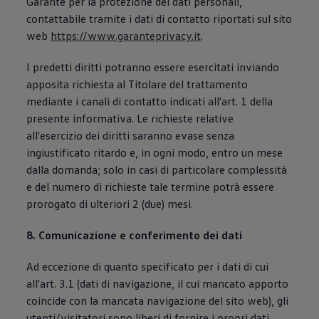
Garante per la protezione dei dati personali,
contattabile tramite i dati di contatto riportati sul sito
web
https://www.garanteprivacy.it
.
I predetti diritti potranno essere esercitati inviando
apposita richiesta al Titolare del trattamento
mediante i canali di contatto indicati all'art. 1 della
presente informativa. Le richieste relative
all'esercizio dei diritti saranno evase senza
ingiustificato ritardo e, in ogni modo, entro un mese
dalla domanda; solo in casi di particolare complessità
e del numero di richieste tale termine potrà essere
prorogato di ulteriori 2 (due) mesi.
8. Comunicazione e conferimento dei dati
Ad eccezione di quanto specificato per i dati di cui
all'art. 3.1 (dati di navigazione, il cui mancato apporto
coincide con la mancata navigazione del sito web), gli
utenti/visitatori sono liberi di fornire i propri dati