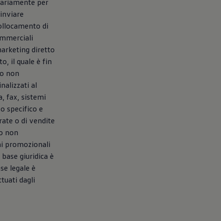
ntariamente per
 inviare
collocamento di
ommerciali
marketing diretto
o, il quale è fin
to non
nalizzati al
, fax, sistemi
o specifico e
rate o di vendite
to non
ni promozionali
a base giuridica è
se legale è
tuati dagli