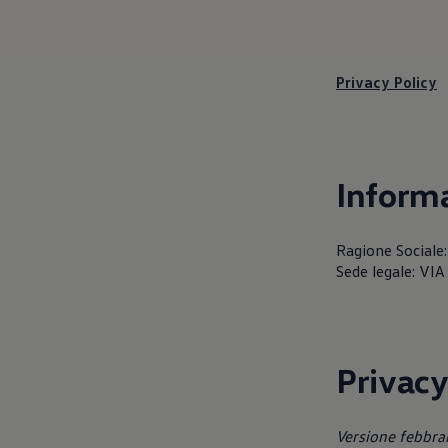
Servizi Finanziari
Progetto Valore Volkswagen
Più Credito
Noleggio
Leasing Finanziario
Privacy Policy
Servizi Assicurativi
Polizza Protezione Credito
Assicurazione GAP Protezioneventi
Estensione Garanzia Usato
Furto e incendio
Informa
Sistemi di Identificazione Veicolo
Safe inMotion e Capital Safe +
Allestimenti e personalizzazioni
Allestimenti chiavi in mano
Ragione Sociale:
Trasporto persone con disabilità
Sede legale: V
Listini e Dati tecnici
Veicoli in pronta consegna
Mobilità elettrica e Ibrida Plug-In
Guida sui veicoli elettrici e sulle batterie
Veicoli elettrici
Soluzioni di ricarica e autonomia
Privacy
Simulatore del tempo di ricarica
Simulatore dell’autonomia
Ricarica domestica
Versione febbra
Ricarica in movimento