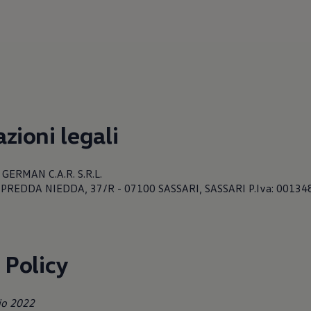
zioni legali
 GERMAN C.A.R. S.R.L.
IA PREDDA NIEDDA, 37/R - 07100 SASSARI, SASSARI P.Iva: 0013
 Policy
io 2022