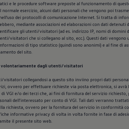
atici e le procedure software preposte al funzionamento di quest
l normale esercizio, alcuni dati personali che vengono poi trasme
ell'uso dei protocolli di comunicazione Internet. Si tratta di info
ebbero, mediante associazioni ed elaborazioni con dati detenuti d
ntificare gli utenti/visitatori (ad es. indirizzo IP, nomi di domini
utenti/visitatori che si collegano al sito, ecc.). Questi dati vengono u
informazioni di tipo statistico (quindi sono anonimi) e al fine di ass
amento del sito.
ti volontariamente dagli utenti/visitatori
ti/visitatori collegandosi a questo sito inviino propri dati persona
zi, ovvero per effettuare richieste via posta elettronica, si avrà l
e di VGI e/o dei terzi che, ai fini di fornitura del servizio richiesto
rsonali dell'interessato per conto di VGI. Tali dati verranno tratta
lla richiesta, ovvero per la fornitura del servizio in conformità c
fiche informative privacy di volta in volta fornite in fase di adesi
ramite il presente sito web.