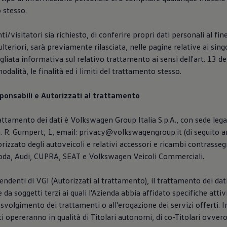
o stesso.
ti/visitatori sia richiesto, di conferire propri dati personali al fin
 ulteriori, sarà previamente rilasciata, nelle pagine relative ai singo
gliata informativa sul relativo trattamento ai sensi dell'art. 13 d
odalità, le finalità ed i limiti del trattamento stesso.
sponsabili e Autorizzati al trattamento
trattamento dei dati è Volkswagen Group Italia S.p.A., con sede leg
. R. Gumpert, 1, email: privacy@volkswagengroup.it (di seguito a
orizzato degli autoveicoli e relativi accessori e ricambi contrasse
da, Audi, CUPRA, SEAT e Volkswagen Veicoli Commerciali.
pendenti di VGI (Autorizzati al trattamento), il trattamento dei dat
 da soggetti terzi ai quali l'Azienda abbia affidato specifiche atti
 svolgimento dei trattamenti o all'erogazione dei servizi offerti. 
tti opereranno in qualità di Titolari autonomi, di co-Titolari ovver