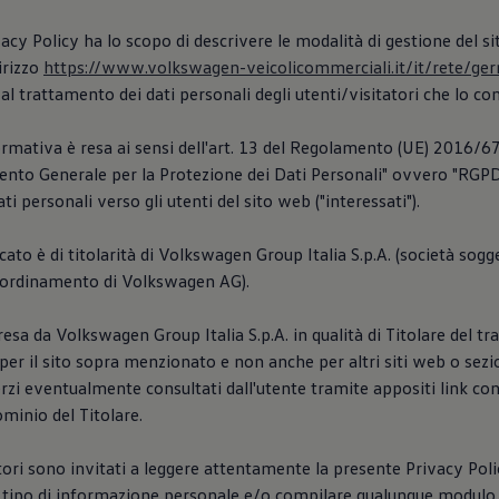
acy Policy ha lo scopo di descrivere le modalità di gestione del s
dirizzo
https://www.volkswagen-veicolicommerciali.it/it/rete/ge
al trattamento dei dati personali degli utenti/visitatori che lo co
rmativa è resa ai sensi dell'art. 13 del Regolamento (UE) 2016/67
nto Generale per la Protezione dei Dati Personali" ovvero "RGPD"
ti personali verso gli utenti del sito web ("interessati").
icato è di titolarità di Volkswagen Group Italia S.p.A. (società sogge
coordinamento di Volkswagen AG).
resa da Volkswagen Group Italia S.p.A. in qualità di Titolare del t
er il sito sopra menzionato e non anche per altri siti web o sez
 Terzi eventualmente consultati dall'utente tramite appositi link co
ominio del Titolare.
atori sono invitati a leggere attentamente la presente Privacy Pol
i tipo di informazione personale e/o compilare qualunque modulo 