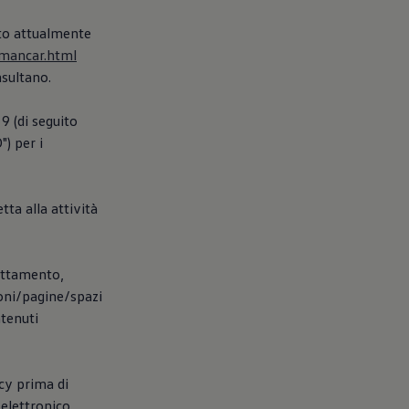
ito attualmente
rmancar.html
nsultano.
9 (di seguito
) per i
tta alla attività
rattamento,
ioni/pagine/spazi
ntenuti
icy prima di
elettronico