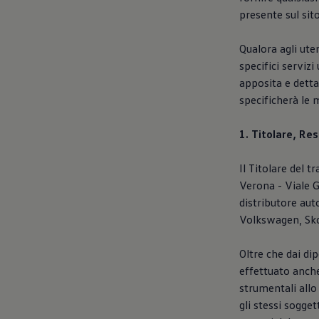
Mondo Volkswagen
presente sul sit
Il Bar del Lunedì
VanLife Stories
75 anni di Bulli
Qualora agli uten
Guida autonoma
specifici servizi
ID. Buzz al World Ducati Week 2026
apposita e detta
Contatti
specificherà le m
1. Titolare, Re
Il Titolare del 
Verona - Viale G
distributore aut
Volkswagen, Sko
Oltre che dai di
effettuato anche
strumentali allo
gli stessi sogge