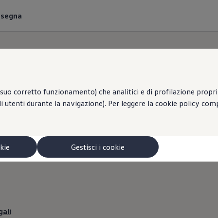
onsegna
suo corretto funzionamento) che analitici e di profilazione propri e
li utenti durante la navigazione). Per leggere la cookie policy co
GERMAN C.A.R. S.R.L. 
Informazioni legali
okie
Gestisci i cookie
gali