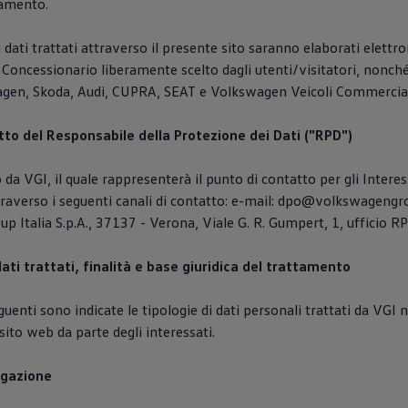
tamento.
 i dati trattati attraverso il presente sito saranno elaborati elett
 Concessionario liberamente scelto dagli utenti/visitatori, nonché
gen, Skoda, Audi, CUPRA, SEAT e Volkswagen Veicoli Commercial
atto del Responsabile della Protezione dei Dati ("RPD")
 da VGI, il quale rappresenterà il punto di contatto per gli Interes
traverso i seguenti canali di contatto: e-mail: dpo@volkswagengro
 Italia S.p.A., 37137 - Verona, Viale G. R. Gumpert, 1, ufficio R
dati trattati, finalità e base giuridica del trattamento
uenti sono indicate le tipologie di dati personali trattati da VGI n
sito web da parte degli interessati.
vigazione