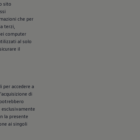
o sito
ssi
rmazioni che per
a terzi,
 dei computer
tilizzati al solo
icurare il
li per accedere a
'acquisizione di
, potrebbero
ti esclusivamente
on la presente
one ai singoli