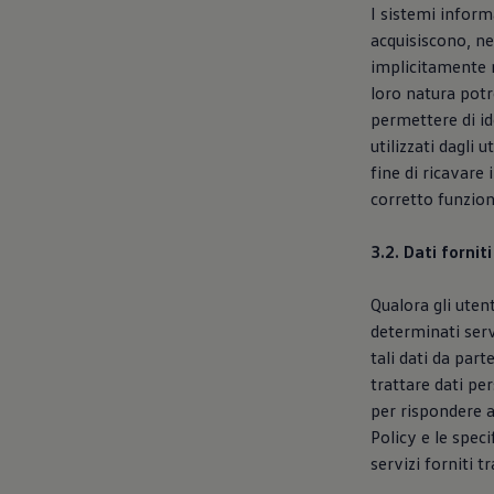
I sistemi inform
acquisiscono, ne
implicitamente n
loro natura potr
permettere di ide
utilizzati dagli 
fine di ricavare 
corretto funzion
3.2. Dati forni
Qualora gli uten
determinati servi
tali dati da part
trattare dati pe
per rispondere a
Policy e le speci
servizi forniti t