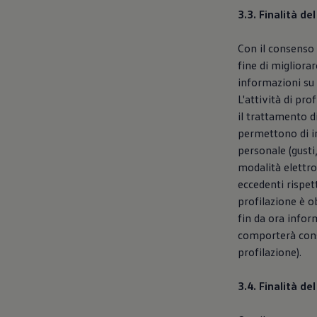
3.3. Finalità de
Con il consenso 
fine di migliorar
informazioni su 
L'attività di pr
il trattamento di
permettono di ind
personale (gusti,
modalità elettro
eccedenti rispett
profilazione è ob
fin da ora infor
comporterà conse
profilazione).
3.4. Finalità d