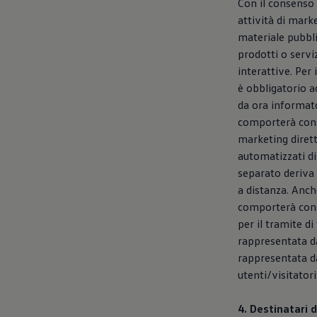
Con il consenso 
attività di marke
materiale pubbli
prodotti o servi
interattive. Per
è obbligatorio ac
da ora informato
comporterà conse
marketing dirett
automatizzati di
separato deriva 
a distanza. Anch
comporterà cons
per il tramite di 
rappresentata dal
rappresentata dal
utenti/visitatori
4. Destinatari d