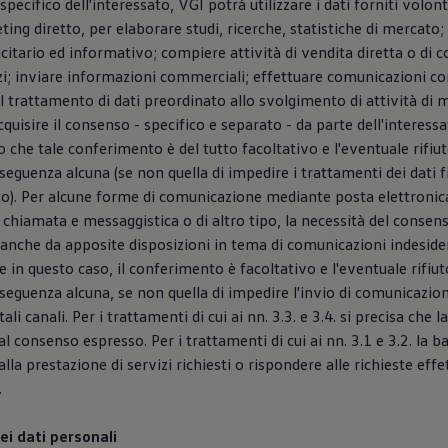
specifico dell'interessato, VGI potrà utilizzare i dati forniti volo
ting diretto, per elaborare studi, ricerche, statistiche di mercato;
citario ed informativo; compiere attività di vendita diretta o di 
zi; inviare informazioni commerciali; effettuare comunicazioni c
 il trattamento di dati preordinato allo svolgimento di attività di 
quisire il consenso - specifico e separato - da parte dell'interessat
 che tale conferimento è del tutto facoltativo e l'eventuale rifiu
guenza alcuna (se non quella di impedire i trattamenti dei dati fi
o). Per alcune forme di comunicazione mediante posta elettronica
 chiamata e messaggistica o di altro tipo, la necessità del consens
anche da apposite disposizioni in tema di comunicazioni indeside
e in questo caso, il conferimento è facoltativo e l'eventuale rifiu
eguenza alcuna, se non quella di impedire l'invio di comunicazio
tali canali. Per i trattamenti di cui ai nn. 3.3. e 3.4. si precisa che l
 consenso espresso. Per i trattamenti di cui ai nn. 3.1 e 3.2. la ba
la prestazione di servizi richiesti o rispondere alle richieste effet
.
ei dati personali