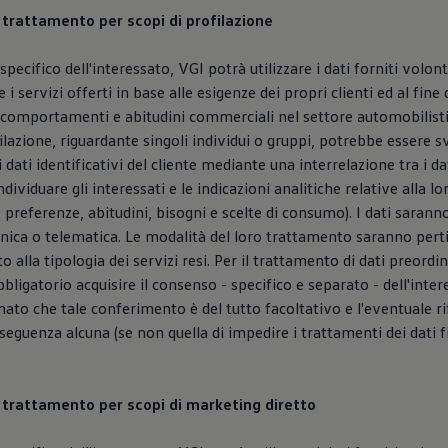
l trattamento per scopi di profilazione
specifico dell'interessato, VGI potrà utilizzare i dati forniti volo
e i servizi offerti in base alle esigenze dei propri clienti ed al fine 
comportamenti e abitudini commerciali nel settore automobilistic
ofilazione, riguardante singoli individui o gruppi, potrebbe essere 
 dati identificativi del cliente mediante una interrelazione tra i dat
ividuare gli interessati e le indicazioni analitiche relative alla lo
 preferenze, abitudini, bisogni e scelte di consumo). I dati saranno
nica o telematica. Le modalità del loro trattamento saranno pert
o alla tipologia dei servizi resi. Per il trattamento di dati preordin
bligatorio acquisire il consenso - specifico e separato - dell'intere
mato che tale conferimento è del tutto facoltativo e l'eventuale r
guenza alcuna (se non quella di impedire i trattamenti dei dati fin
el trattamento per scopi di marketing diretto