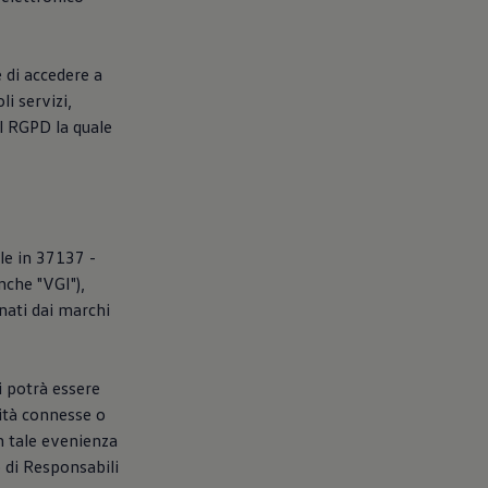
e di accedere a
li servizi,
el RGPD la quale
ale in 37137 -
nche "VGI"),
gnati dai marchi
i potrà essere
vità connesse o
In tale evenienza
o di Responsabili