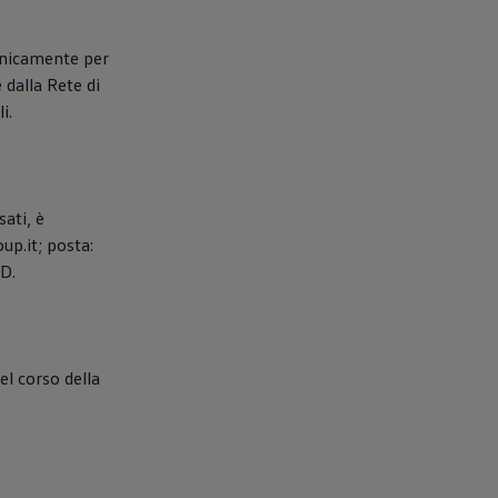
ronicamente per
 dalla Rete di
i.
sati, è
up.it; posta:
PD.
el corso della