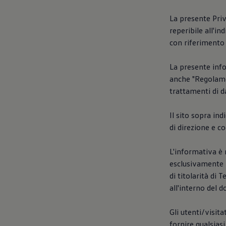
Accessori per la ricarica
Calcolo percorso
La presente Priv
Connettività e Sicurezza
reperibile all'in
VW Connect
VW Connect per ID. Buzz
con riferimento 
VW Connect per Amarok
VW Connect per Transporter e Caravelle
La presente info
Sistemi di assistenza alla guida
Aggiornamenti software
anche "Regolame
Aggiornamenti software per ID. Buzz
trattamenti di da
Car-Net e App-connect
California App
Service
Il sito sopra ind
Promozioni
di direzione e 
Manutenzione e Servizi
Piani di Manutenzione
Ricambi, Oli Motore e Fluidi
L'informativa è 
Ruote e Pneumatici
esclusivamente p
Servizio Officina Mobile
di titolarità di
Finanziamento Save&Care
Accessori
all'interno del d
Manuale uso e Manutenzione
Servizio Mobilità
Gli utenti/visit
Garanzie
Informazioni utili
fornire qualsias