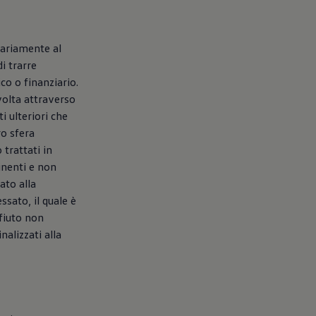
ntariamente al
di trarre
o o finanziario.
svolta attraverso
i ulteriori che
ro sfera
 trattati in
inenti e non
ato alla
ssato, il quale è
ifiuto non
alizzati alla