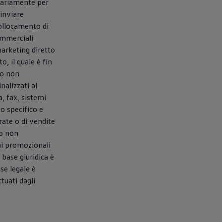
ntariamente per
 inviare
collocamento di
ommerciali
marketing diretto
o, il quale è fin
to non
nalizzati al
, fax, sistemi
o specifico e
rate o di vendite
to non
ni promozionali
a base giuridica è
se legale è
tuati dagli