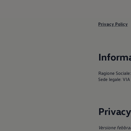
Servizi Finanziari
Progetto Valore Volkswagen
Più Credito
Noleggio
Leasing Finanziario
Privacy Policy
Servizi Assicurativi
Polizza Protezione Credito
Assicurazione GAP Protezioneventi
Estensione Garanzia Usato
Furto e incendio
Informa
Sistemi di Identificazione Veicolo
Safe inMotion e Capital Safe +
Allestimenti e personalizzazioni
Allestimenti chiavi in mano
Ragione Social
Trasporto persone con disabilità
Sede legale: V
Listini e Dati tecnici
Veicoli in pronta consegna
Mobilità elettrica e Ibrida Plug-In
Guida sui veicoli elettrici e sulle batterie
Veicoli elettrici
Soluzioni di ricarica e autonomia
Privacy
Simulatore del tempo di ricarica
Simulatore dell’autonomia
Ricarica domestica
Versione febbra
Ricarica in movimento