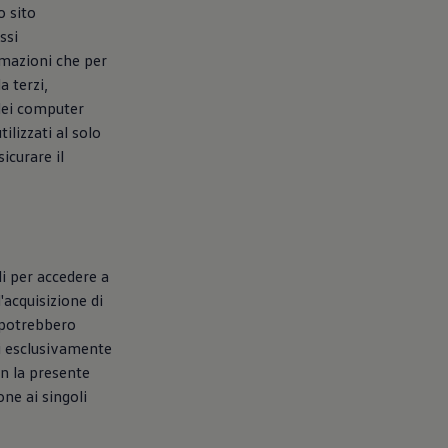
o sito
ssi
rmazioni che per
a terzi,
 dei computer
tilizzati al solo
icurare il
li per accedere a
'acquisizione di
, potrebbero
ti esclusivamente
on la presente
one ai singoli