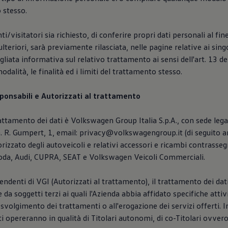
o stesso.
ti/visitatori sia richiesto, di conferire propri dati personali al fin
 ulteriori, sarà previamente rilasciata, nelle pagine relative ai singo
gliata informativa sul relativo trattamento ai sensi dell'art. 13 d
odalità, le finalità ed i limiti del trattamento stesso.
sponsabili e Autorizzati al trattamento
trattamento dei dati è Volkswagen Group Italia S.p.A., con sede leg
. R. Gumpert, 1, email: privacy@volkswagengroup.it (di seguito a
orizzato degli autoveicoli e relativi accessori e ricambi contrasse
da, Audi, CUPRA, SEAT e Volkswagen Veicoli Commerciali.
pendenti di VGI (Autorizzati al trattamento), il trattamento dei dat
 da soggetti terzi ai quali l'Azienda abbia affidato specifiche atti
 svolgimento dei trattamenti o all'erogazione dei servizi offerti. 
tti opereranno in qualità di Titolari autonomi, di co-Titolari ovver