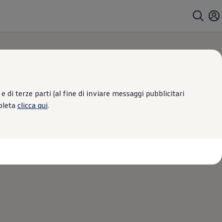
 di terze parti (al fine di inviare messaggi pubblicitari
mpleta
clicca qui
.
TERNI
ali