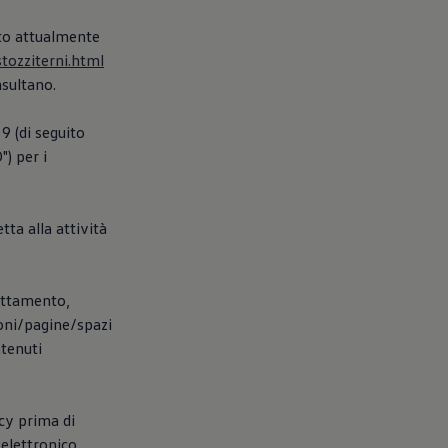
ito attualmente
tozziterni.html
nsultano.
9 (di seguito
) per i
tta alla attività
rattamento,
ioni/pagine/spazi
ntenuti
icy prima di
elettronico