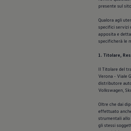
Mondo Volkswagen
presente sul sit
Il Bar del Lunedì
VanLife Stories
75 anni di Bulli
Qualora agli uten
Guida autonoma
specifici servizi
ID. Buzz al World Ducati Week 2026
apposita e detta
Contatti
specificherà le m
1. Titolare, Re
Il Titolare del 
Verona - Viale G
distributore aut
Volkswagen, Sko
Oltre che dai di
effettuato anche
strumentali allo
gli stessi sogge