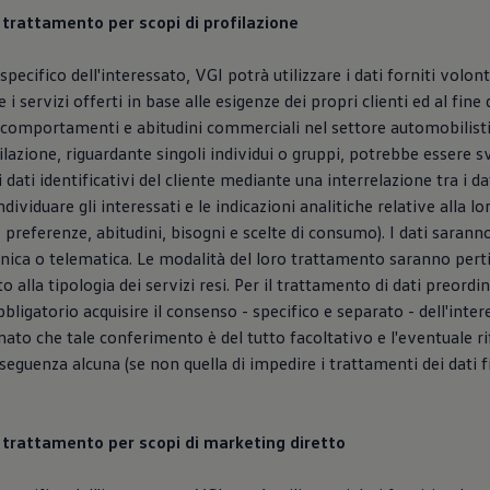
l trattamento per scopi di profilazione
specifico dell'interessato, VGI potrà utilizzare i dati forniti volo
e i servizi offerti in base alle esigenze dei propri clienti ed al fine 
comportamenti e abitudini commerciali nel settore automobilistic
ofilazione, riguardante singoli individui o gruppi, potrebbe essere 
 dati identificativi del cliente mediante una interrelazione tra i dat
ividuare gli interessati e le indicazioni analitiche relative alla lo
 preferenze, abitudini, bisogni e scelte di consumo). I dati saranno
nica o telematica. Le modalità del loro trattamento saranno pert
o alla tipologia dei servizi resi. Per il trattamento di dati preordin
bligatorio acquisire il consenso - specifico e separato - dell'intere
mato che tale conferimento è del tutto facoltativo e l'eventuale r
guenza alcuna (se non quella di impedire i trattamenti dei dati fin
el trattamento per scopi di marketing diretto