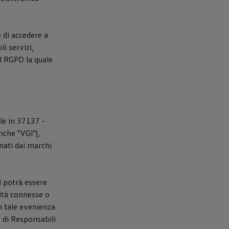
e di accedere a
li servizi,
el RGPD la quale
ale in 37137 -
nche "VGI"),
gnati dai marchi
i potrà essere
vità connesse o
In tale evenienza
o di Responsabili