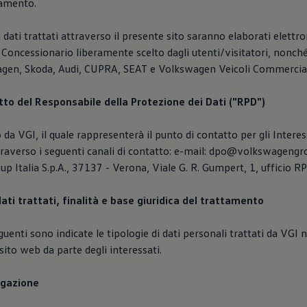
tamento.
 i dati trattati attraverso il presente sito saranno elaborati elett
 Concessionario liberamente scelto dagli utenti/visitatori, nonché
gen, Skoda, Audi, CUPRA, SEAT e Volkswagen Veicoli Commercial
atto del Responsabile della Protezione dei Dati ("RPD")
 da VGI, il quale rappresenterà il punto di contatto per gli Interes
traverso i seguenti canali di contatto: e-mail: dpo@volkswagengro
 Italia S.p.A., 37137 - Verona, Viale G. R. Gumpert, 1, ufficio R
dati trattati, finalità e base giuridica del trattamento
uenti sono indicate le tipologie di dati personali trattati da VGI n
sito web da parte degli interessati.
vigazione