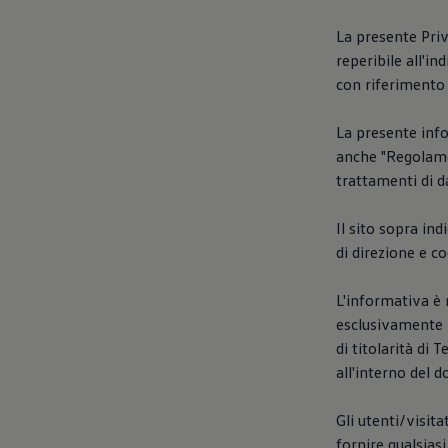
Accessori per la ricarica
Calcolo percorso
La presente Priv
Connettività e Sicurezza
reperibile all'in
VW Connect
VW Connect per ID. Buzz
con riferimento 
VW Connect per Amarok
VW Connect per Transporter e Caravelle
La presente info
Sistemi di assistenza alla guida
Aggiornamenti software
anche "Regolame
Aggiornamenti software per ID. Buzz
trattamenti di da
Car-Net e App-connect
California App
Service
Il sito sopra ind
Promozioni
di direzione e 
Manutenzione e Servizi
Piani di Manutenzione
Ricambi, Oli Motore e Fluidi
L'informativa è 
Ruote e Pneumatici
esclusivamente p
Servizio Officina Mobile
di titolarità di
Finanziamento Save&Care
Accessori
all'interno del d
Manuale uso e Manutenzione
Servizio Mobilità
Gli utenti/visit
Garanzie
Informazioni utili
fornire qualsias