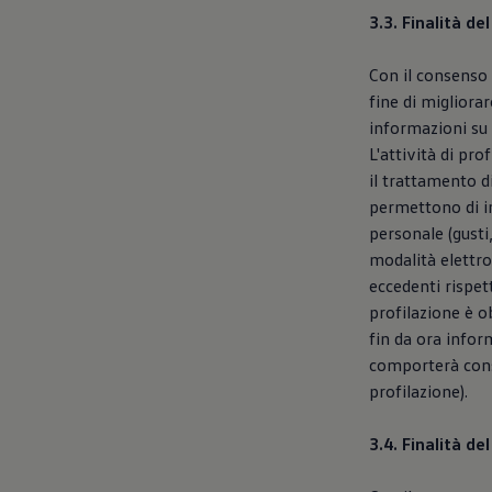
3.3. Finalità de
Con il consenso 
fine di migliorar
informazioni su 
L'attività di pr
il trattamento di
permettono di ind
personale (gusti,
modalità elettro
eccedenti rispett
profilazione è ob
fin da ora infor
comporterà conse
profilazione).
3.4. Finalità d