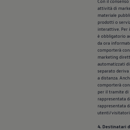
Con il consenso 
attività di marke
materiale pubbli
prodotti o servi
interattive. Per
è obbligatorio ac
da ora informato
comporterà conse
marketing dirett
automatizzati di
separato deriva 
a distanza. Anch
comporterà cons
per il tramite di 
rappresentata dal
rappresentata dal
utenti/visitatori
4. Destinatari d