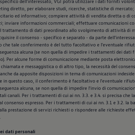
specifico dell'interessato, VGI potrà utilizzare i dati forniti volo
ting diretto, per elaborare studi, ricerche, statistiche di mercato;
citario ed informativo; compiere attività di vendita diretta o di 
zi; inviare informazioni commerciali; effettuare comunicazioni c
 il trattamento di dati preordinato allo svolgimento di attività di 
quisire il consenso - specifico e separato - da parte dell'interessat
 che tale conferimento è del tutto facoltativo e l'eventuale rifiu
guenza alcuna (se non quella di impedire i trattamenti dei dati fi
o). Per alcune forme di comunicazione mediante posta elettronica
 chiamata e messaggistica o di altro tipo, la necessità del consens
anche da apposite disposizioni in tema di comunicazioni indeside
e in questo caso, il conferimento è facoltativo e l'eventuale rifiu
eguenza alcuna, se non quella di impedire l'invio di comunicazio
tali canali. Per i trattamenti di cui ai nn. 3.3. e 3.4. si precisa che l
 consenso espresso. Per i trattamenti di cui ai nn. 3.1 e 3.2. la ba
la prestazione di servizi richiesti o rispondere alle richieste effet
.
ei dati personali