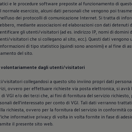
atici e le procedure software preposte al funzionamento di quest
l normale esercizio, alcuni dati personali che vengono poi trasme
ell'uso dei protocolli di comunicazione Internet. Si tratta di info
ebbero, mediante associazioni ed elaborazioni con dati detenuti d
ntificare gli utenti/visitatori (ad es. indirizzo IP, nomi di domini
utenti/visitatori che si collegano al sito, ecc.). Questi dati vengono u
informazioni di tipo statistico (quindi sono anonimi) e al fine di ass
amento del sito.
ti volontariamente dagli utenti/visitatori
ti/visitatori collegandosi a questo sito inviino propri dati persona
zi, ovvero per effettuare richieste via posta elettronica, si avrà l
e di VGI e/o dei terzi che, ai fini di fornitura del servizio richiesto
rsonali dell'interessato per conto di VGI. Tali dati verranno tratta
lla richiesta, ovvero per la fornitura del servizio in conformità c
fiche informative privacy di volta in volta fornite in fase di adesi
ramite il presente sito web.