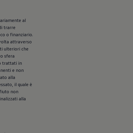
ntariamente al
di trarre
o o finanziario.
svolta attraverso
i ulteriori che
ro sfera
 trattati in
inenti e non
ato alla
ssato, il quale è
ifiuto non
alizzati alla