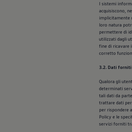
I sistemi inform
acquisiscono, ne
implicitamente n
loro natura potr
permettere di ide
utilizzati dagli 
fine di ricavare 
corretto funzion
3.2. Dati forni
Qualora gli uten
determinati servi
tali dati da part
trattare dati pe
per rispondere a
Policy e le speci
servizi forniti t