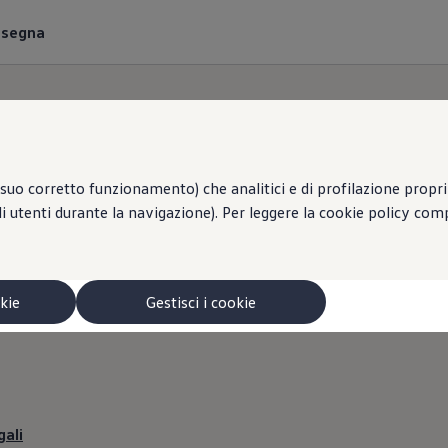
onsegna
suo corretto funzionamento) che analitici e di profilazione propri e
li utenti durante la navigazione). Per leggere la cookie policy co
CENTRI GIUSTOZZI 
P.A. | Informazioni leg
okie
Gestisci i cookie
gali