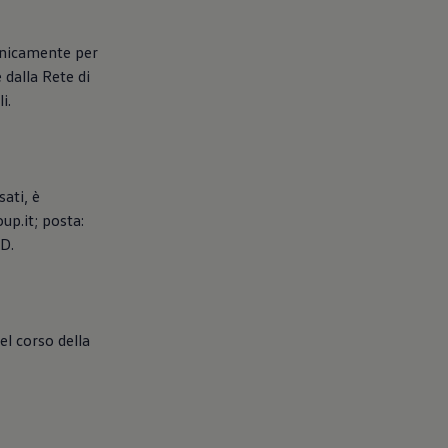
ronicamente per
 dalla Rete di
i.
sati, è
up.it; posta:
PD.
el corso della