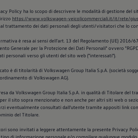
acy Policy ha lo scopo di descrivere le modalità di gestione del s
dirizzo
https://www.volkswagen-veicolicommerciali.it/it/rete/gius
al trattamento dei dati personali degli utenti/visitatori che lo co
rmativa è resa ai sensi dell'art. 13 del Regolamento (UE) 2016/67
nto Generale per la Protezione dei Dati Personali" ovvero "RGPD"
ti personali verso gli utenti del sito web ("interessati").
icato è di titolarità di Volkswagen Group Italia S.p.A. (società sogge
coordinamento di Volkswagen AG).
resa da Volkswagen Group Italia S.p.A. in qualità di Titolare del t
er il sito sopra menzionato e non anche per altri siti web o sez
 Terzi eventualmente consultati dall'utente tramite appositi link co
ominio del Titolare.
atori sono invitati a leggere attentamente la presente Privacy Pol
i tipo di informazione personale e/o compilare qualunque modulo 