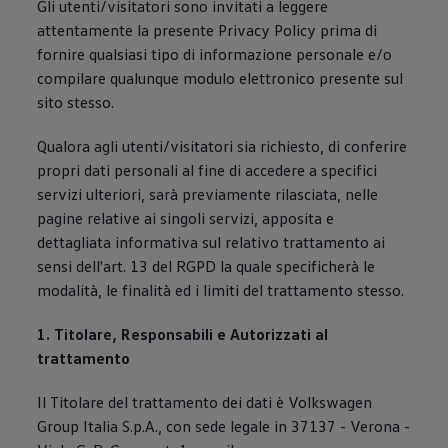
Gli utenti/visitatori sono invitati a leggere
Mondo Volkswagen
attentamente la presente Privacy Policy prima di
Il Bar del Lunedì
VanLife Stories
fornire qualsiasi tipo di informazione personale e/o
75 anni di Bulli
compilare qualunque modulo elettronico presente sul
Guida autonoma
sito stesso.
ID. Buzz al World Ducati Week 2026
Contatti
Qualora agli utenti/visitatori sia richiesto, di conferire
propri dati personali al fine di accedere a specifici
servizi ulteriori, sarà previamente rilasciata, nelle
pagine relative ai singoli servizi, apposita e
dettagliata informativa sul relativo trattamento ai
sensi dell'art. 13 del RGPD la quale specificherà le
modalità, le finalità ed i limiti del trattamento stesso.
1. Titolare, Responsabili e Autorizzati al
trattamento
Il Titolare del trattamento dei dati è Volkswagen
Group Italia S.p.A., con sede legale in 37137 - Verona -