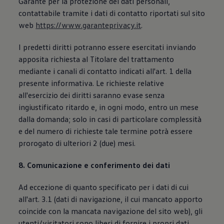
Garante per la protezione dei dati personali,
contattabile tramite i dati di contatto riportati sul sito
web
https://www.garanteprivacy.it
.
I predetti diritti potranno essere esercitati inviando
apposita richiesta al Titolare del trattamento
mediante i canali di contatto indicati all'art. 1 della
presente informativa. Le richieste relative
all'esercizio dei diritti saranno evase senza
ingiustificato ritardo e, in ogni modo, entro un mese
dalla domanda; solo in casi di particolare complessità
e del numero di richieste tale termine potrà essere
prorogato di ulteriori 2 (due) mesi.
8. Comunicazione e conferimento dei dati
Ad eccezione di quanto specificato per i dati di cui
all'art. 3.1 (dati di navigazione, il cui mancato apporto
coincide con la mancata navigazione del sito web), gli
utenti/visitatori sono liberi di fornire i propri dati