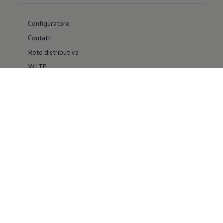
Configuratore
Contatti
Rete distributiva
WLTP
Whistleblower System
Materiale Informativo
Volkswagen Group Italia
Usato Certificato
Facebook
YouTube
IG Volkswagen for Business
IG Volkswagen VanLife
Pinterest
Linkedin