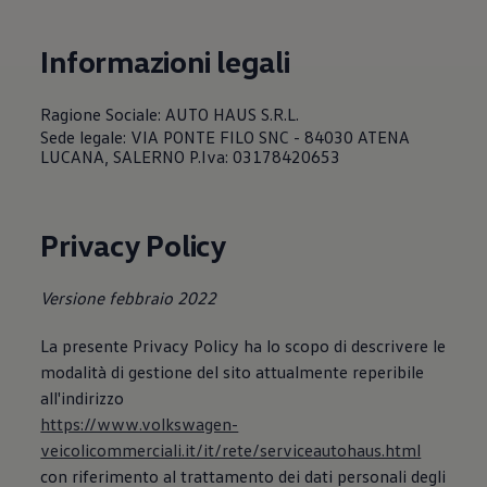
Servizi Finanziari
Progetto Valore Volkswagen
Più Credito
Informazioni legali
Noleggio
Leasing Finanziario
Servizi Assicurativi
Ragione Sociale: AUTO HAUS S.R.L.
Polizza Protezione Credito
Sede legale: VIA PONTE FILO SNC - 84030 ATENA
Assicurazione GAP Protezioneventi
LUCANA, SALERNO P.Iva: 03178420653
Estensione Garanzia Usato
Furto e incendio
Sistemi di Identificazione Veicolo
Safe inMotion e Capital Safe +
Privacy Policy
Allestimenti e personalizzazioni
Allestimenti chiavi in mano
Trasporto persone con disabilità
Versione febbraio 2022
Listini e Dati tecnici
Veicoli in pronta consegna
Mobilità elettrica e Ibrida Plug-In
La presente Privacy Policy ha lo scopo di descrivere le
Guida sui veicoli elettrici e sulle batterie
modalità di gestione del sito attualmente reperibile
Veicoli elettrici
all'indirizzo
Soluzioni di ricarica e autonomia
Simulatore del tempo di ricarica
https://www.volkswagen-
Simulatore dell’autonomia
veicolicommerciali.it/it/rete/serviceautohaus.html
Ricarica domestica
con riferimento al trattamento dei dati personali degli
Ricarica in movimento