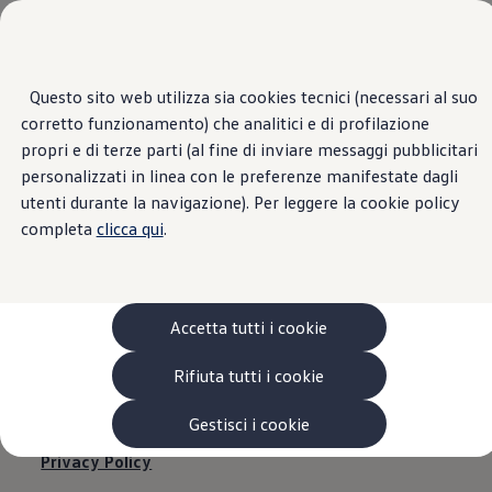
Veicoli
Scopri i modelli
Commerciali
Categorie modelli
Furgoni
VanLife
Questo sito web utilizza sia cookies tecnici (necessari al suo
Passa
Passa ai
Pick-up
corretto funzionamento) che analitici e di profilazione
contenuti
a
Veicoli Commerciali Elettrici
principali
fondo
Van
propri e di terze parti (al fine di inviare messaggi pubblicitari
pagina
Modelli precedenti
personalizzati in linea con le preferenze manifestate dagli
AUTO HAUS S.R.L. |
Confronta i modelli
utenti durante la navigazione). Per leggere la cookie policy
Configurazioni salvate
Volkswagen Auto
completa
clicca qui
.
Informazioni legali
Acquista il tuo Veicolo Volkswagen
Promozioni
Promozioni e offerte
Ecoincentivi Volkswagen
5 Plus
Accetta tutti i cookie
Usato Certificato
Cos’è Usato Certificato?
Informazioni legali
Rifiuta tutti i cookie
Garanzia Usato
Assicurazioni
Clienti Business
Gestisci i cookie
Gamma, promozioni e servizi
Privacy Policy
Service Flotte
Area Contatti Clienti Business