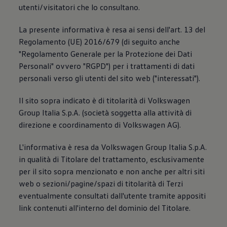
Accessori per la ricarica
utenti/visitatori che lo consultano.
Calcolo percorso
Connettività e Sicurezza
La presente informativa è resa ai sensi dell'art. 13 del
VW Connect
Regolamento (UE) 2016/679 (di seguito anche
VW Connect per ID. Buzz
VW Connect per Amarok
"Regolamento Generale per la Protezione dei Dati
VW Connect per Transporter e Caravelle
Personali" ovvero "RGPD") per i trattamenti di dati
Sistemi di assistenza alla guida
personali verso gli utenti del sito web ("interessati").
Aggiornamenti software
Aggiornamenti software per ID. Buzz
Car-Net e App-connect
Il sito sopra indicato è di titolarità di Volkswagen
California App
Group Italia S.p.A. (società soggetta alla attività di
Service
Promozioni
direzione e coordinamento di Volkswagen AG).
Manutenzione e Servizi
Piani di Manutenzione
L'informativa è resa da Volkswagen Group Italia S.p.A.
Ricambi, Oli Motore e Fluidi
in qualità di Titolare del trattamento, esclusivamente
Ruote e Pneumatici
Servizio Officina Mobile
per il sito sopra menzionato e non anche per altri siti
Finanziamento Save&Care
web o sezioni/pagine/spazi di titolarità di Terzi
Accessori
eventualmente consultati dall'utente tramite appositi
Manuale uso e Manutenzione
Servizio Mobilità
link contenuti all'interno del dominio del Titolare.
Garanzie
Informazioni utili