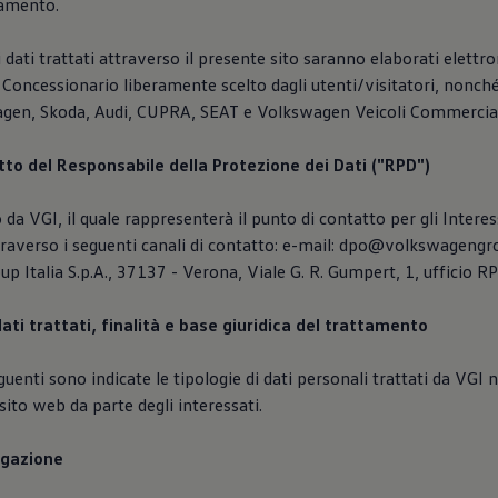
tamento.
 i dati trattati attraverso il presente sito saranno elaborati elett
 Concessionario liberamente scelto dagli utenti/visitatori, nonché
gen, Skoda, Audi, CUPRA, SEAT e Volkswagen Veicoli Commercial
atto del Responsabile della Protezione dei Dati ("RPD")
 da VGI, il quale rappresenterà il punto di contatto per gli Interes
traverso i seguenti canali di contatto: e-mail: dpo@volkswagengro
 Italia S.p.A., 37137 - Verona, Viale G. R. Gumpert, 1, ufficio R
dati trattati, finalità e base giuridica del trattamento
uenti sono indicate le tipologie di dati personali trattati da VGI n
sito web da parte degli interessati.
vigazione