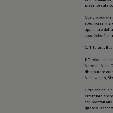
Mondo Volkswagen
presente sul sit
Il Bar del Lunedì
VanLife Stories
75 anni di Bulli
Qualora agli uten
Guida autonoma
specifici servizi
ID. Buzz al World Ducati Week 2026
apposita e detta
Contatti
specificherà le m
1. Titolare, Re
Il Titolare del 
Verona - Viale G
distributore aut
Volkswagen, Sko
Oltre che dai di
effettuato anche
strumentali allo
gli stessi sogge