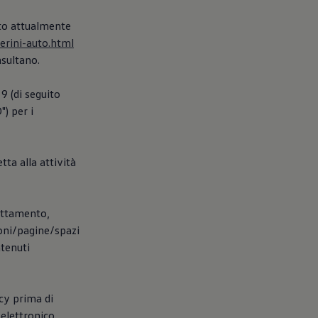
ito attualmente
erini-auto.html
nsultano.
9 (di seguito
) per i
tta alla attività
rattamento,
ioni/pagine/spazi
ntenuti
icy prima di
elettronico