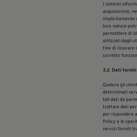
I sistemi inform
acquisiscono, ne
implicitamente n
loro natura potr
permettere di ide
utilizzati dagli 
fine di ricavare 
corretto funzion
3.2. Dati forni
Qualora gli uten
determinati servi
tali dati da part
trattare dati pe
per rispondere a
Policy e le speci
servizi forniti t