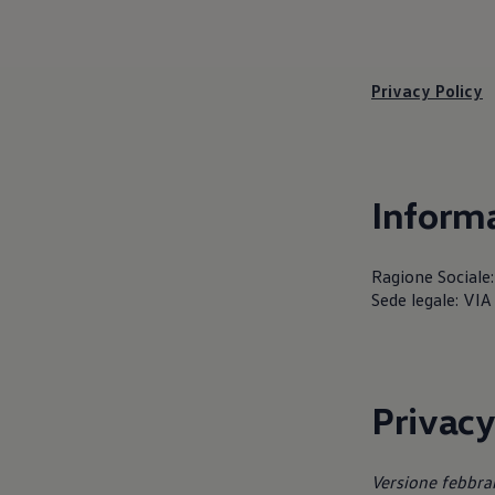
Servizi Finanziari
Progetto Valore Volkswagen
Più Credito
Noleggio
Leasing Finanziario
Privacy Policy
Servizi Assicurativi
Polizza Protezione Credito
Assicurazione GAP Protezioneventi
Estensione Garanzia Usato
Furto e incendio
Informa
Sistemi di Identificazione Veicolo
Safe inMotion e Capital Safe +
Allestimenti e personalizzazioni
Allestimenti chiavi in mano
Ragione Sociale:
Trasporto persone con disabilità
Sede legale: V
Listini e Dati tecnici
Veicoli in pronta consegna
Mobilità elettrica e Ibrida Plug-In
Guida sui veicoli elettrici e sulle batterie
Veicoli elettrici
Soluzioni di ricarica e autonomia
Privacy
Simulatore del tempo di ricarica
Simulatore dell’autonomia
Ricarica domestica
Versione febbra
Ricarica in movimento