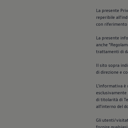
Accessori per la ricarica
Calcolo percorso
La presente Priv
Connettività e Sicurezza
reperibile all'in
VW Connect
VW Connect per ID. Buzz
con riferimento 
VW Connect per Amarok
VW Connect per Transporter e Caravelle
La presente info
Sistemi di assistenza alla guida
Aggiornamenti software
anche "Regolame
Aggiornamenti software per ID. Buzz
trattamenti di da
Car-Net e App-connect
California App
Service
Il sito sopra ind
Promozioni
di direzione e 
Manutenzione e Servizi
Piani di Manutenzione
Ricambi, Oli Motore e Fluidi
L'informativa è 
Ruote e Pneumatici
esclusivamente p
Servizio Officina Mobile
di titolarità di
Finanziamento Save&Care
Accessori
all'interno del d
Manuale uso e Manutenzione
Servizio Mobilità
Gli utenti/visit
Garanzie
Informazioni utili
fornire qualsias