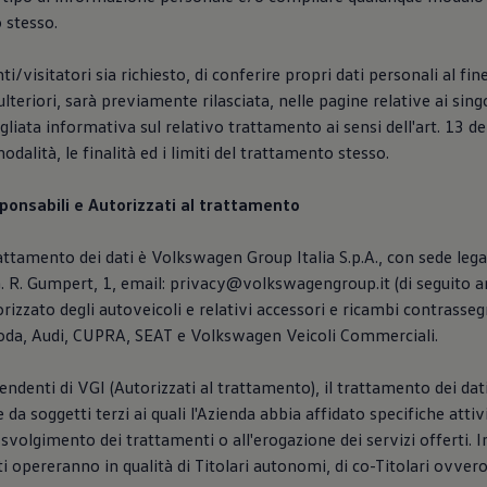
o stesso.
ti/visitatori sia richiesto, di conferire propri dati personali al fin
 ulteriori, sarà previamente rilasciata, nelle pagine relative ai singo
gliata informativa sul relativo trattamento ai sensi dell'art. 13 d
odalità, le finalità ed i limiti del trattamento stesso.
sponsabili e Autorizzati al trattamento
trattamento dei dati è Volkswagen Group Italia S.p.A., con sede leg
. R. Gumpert, 1, email: privacy@volkswagengroup.it (di seguito a
orizzato degli autoveicoli e relativi accessori e ricambi contrasse
da, Audi, CUPRA, SEAT e Volkswagen Veicoli Commerciali.
pendenti di VGI (Autorizzati al trattamento), il trattamento dei dat
 da soggetti terzi ai quali l'Azienda abbia affidato specifiche atti
 svolgimento dei trattamenti o all'erogazione dei servizi offerti. 
tti opereranno in qualità di Titolari autonomi, di co-Titolari ovver