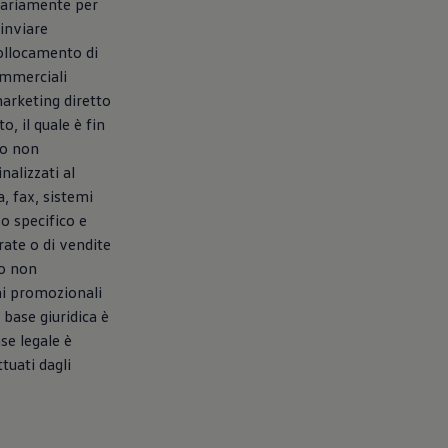
ntariamente per
 inviare
collocamento di
ommerciali
marketing diretto
o, il quale è fin
to non
nalizzati al
, fax, sistemi
o specifico e
rate o di vendite
to non
ni promozionali
a base giuridica è
se legale è
tuati dagli