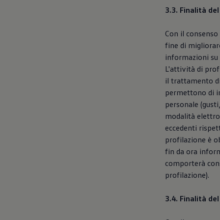
3.3. Finalità de
Con il consenso 
fine di migliorar
informazioni su 
L'attività di pr
il trattamento di
permettono di ind
personale (gusti,
modalità elettro
eccedenti rispett
profilazione è ob
fin da ora infor
comporterà conse
profilazione).
3.4. Finalità d