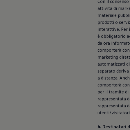
Con il consenso 
attività di marke
materiale pubbli
prodotti o servi
interattive. Per
è obbligatorio ac
da ora informato
comporterà conse
marketing dirett
automatizzati di
separato deriva 
a distanza. Anch
comporterà cons
per il tramite di 
rappresentata dal
rappresentata dal
utenti/visitatori
4. Destinatari d