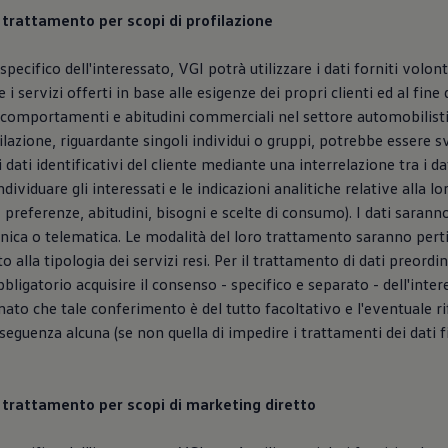
l trattamento per scopi di profilazione
specifico dell'interessato, VGI potrà utilizzare i dati forniti volo
e i servizi offerti in base alle esigenze dei propri clienti ed al fine 
comportamenti e abitudini commerciali nel settore automobilistic
ofilazione, riguardante singoli individui o gruppi, potrebbe essere 
 dati identificativi del cliente mediante una interrelazione tra i dat
ividuare gli interessati e le indicazioni analitiche relative alla lo
 preferenze, abitudini, bisogni e scelte di consumo). I dati saranno
nica o telematica. Le modalità del loro trattamento saranno pert
o alla tipologia dei servizi resi. Per il trattamento di dati preordin
bligatorio acquisire il consenso - specifico e separato - dell'intere
mato che tale conferimento è del tutto facoltativo e l'eventuale r
guenza alcuna (se non quella di impedire i trattamenti dei dati fin
el trattamento per scopi di marketing diretto