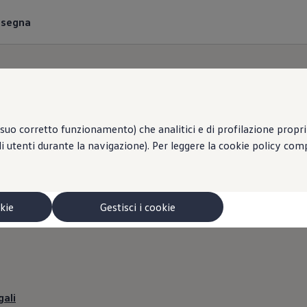
onsegna
suo corretto funzionamento) che analitici e di profilazione propri e
li utenti durante la navigazione). Per leggere la cookie policy co
RINI S.P.A. | Informa
legali
okie
Gestisci i cookie
gali