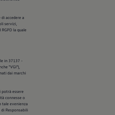
e di accedere a
li servizi,
el RGPD la quale
ale in 37137 -
nche "VGI"),
gnati dai marchi
i potrà essere
vità connesse o
In tale evenienza
o di Responsabili