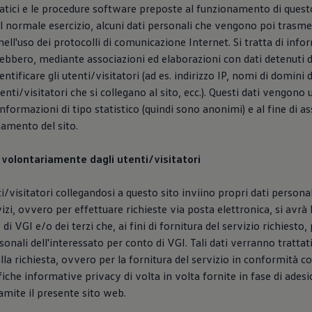
atici e le procedure software preposte al funzionamento di quest
l normale esercizio, alcuni dati personali che vengono poi trasme
ell'uso dei protocolli di comunicazione Internet. Si tratta di info
ebbero, mediante associazioni ed elaborazioni con dati detenuti d
ntificare gli utenti/visitatori (ad es. indirizzo IP, nomi di domini
utenti/visitatori che si collegano al sito, ecc.). Questi dati vengono u
informazioni di tipo statistico (quindi sono anonimi) e al fine di ass
amento del sito.
ti volontariamente dagli utenti/visitatori
ti/visitatori collegandosi a questo sito inviino propri dati persona
zi, ovvero per effettuare richieste via posta elettronica, si avrà l
e di VGI e/o dei terzi che, ai fini di fornitura del servizio richiesto
rsonali dell'interessato per conto di VGI. Tali dati verranno tratta
lla richiesta, ovvero per la fornitura del servizio in conformità c
fiche informative privacy di volta in volta fornite in fase di adesi
ramite il presente sito web.