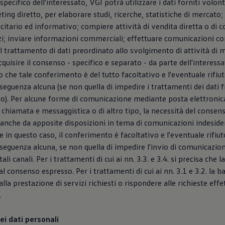
specifico dell'interessato, VGI potrà utilizzare i dati forniti volo
ting diretto, per elaborare studi, ricerche, statistiche di mercato;
citario ed informativo; compiere attività di vendita diretta o di 
zi; inviare informazioni commerciali; effettuare comunicazioni c
 il trattamento di dati preordinato allo svolgimento di attività di 
quisire il consenso - specifico e separato - da parte dell'interessat
 che tale conferimento è del tutto facoltativo e l'eventuale rifiu
guenza alcuna (se non quella di impedire i trattamenti dei dati fi
o). Per alcune forme di comunicazione mediante posta elettronica
 chiamata e messaggistica o di altro tipo, la necessità del consens
anche da apposite disposizioni in tema di comunicazioni indeside
e in questo caso, il conferimento è facoltativo e l'eventuale rifiu
eguenza alcuna, se non quella di impedire l'invio di comunicazio
tali canali. Per i trattamenti di cui ai nn. 3.3. e 3.4. si precisa che l
 consenso espresso. Per i trattamenti di cui ai nn. 3.1 e 3.2. la ba
la prestazione di servizi richiesti o rispondere alle richieste effet
.
ei dati personali