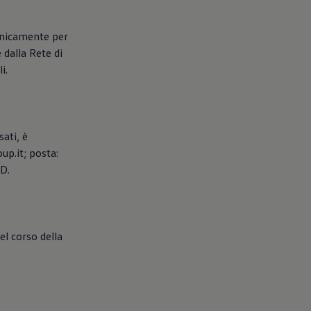
ronicamente per
 dalla Rete di
i.
sati, è
up.it; posta:
PD.
el corso della