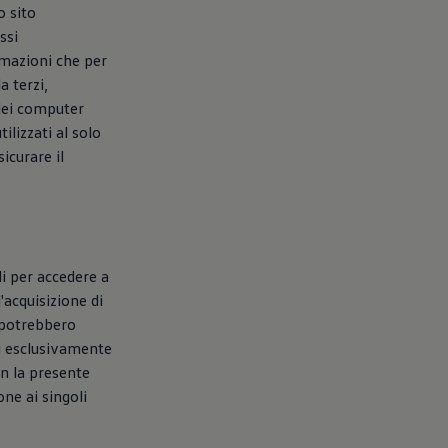
o sito
ssi
rmazioni che per
a terzi,
 dei computer
tilizzati al solo
icurare il
li per accedere a
'acquisizione di
, potrebbero
ti esclusivamente
on la presente
one ai singoli