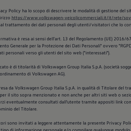
acy Policy ha lo scopo di descrivere le modalità di gestione del s
dirizzo
https://www.volkswagen-veicolicommerciali.it/it/rete/sov
al trattamento dei dati personali degli utenti/visitatori che lo co
rmativa è resa ai sensi dell'art. 13 del Regolamento (UE) 2016/67
nto Generale per la Protezione dei Dati Personali" ovvero "RGPD"
ti personali verso gli utenti del sito web ("interessati").
icato è di titolarità di Volkswagen Group Italia S.p.A. (società sogge
coordinamento di Volkswagen AG).
resa da Volkswagen Group Italia S.p.A. in qualità di Titolare del t
er il sito sopra menzionato e non anche per altri siti web o sez
 Terzi eventualmente consultati dall'utente tramite appositi link co
ominio del Titolare.
atori sono invitati a leggere attentamente la presente Privacy Pol
i tipo di informazione personale e/o compilare qualunque modulo 