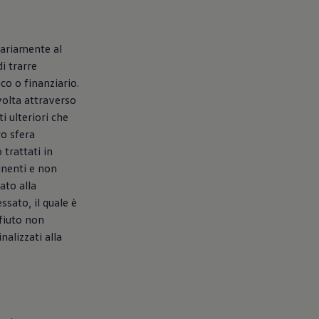
ntariamente al
di trarre
o o finanziario.
svolta attraverso
i ulteriori che
ro sfera
 trattati in
inenti e non
ato alla
ssato, il quale è
ifiuto non
alizzati alla