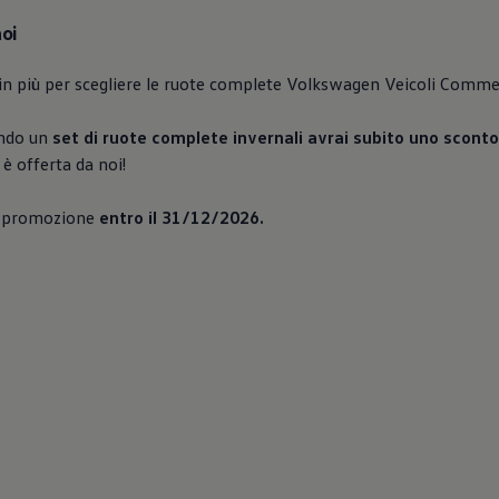
noi
in più per scegliere le ruote complete
Volkswagen
Veicoli Commerc
ando un
set di ruote complete invernali avrai subito uno scont
 è offerta da noi!
a promozione
entro il 31/12/2026.