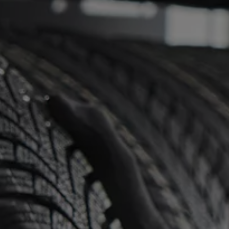
Accessori per la ricarica
Calcolo percorso
Connettività e Sicurezza
VW Connect
VW Connect per ID. Buzz
VW Connect per Amarok
VW Connect per Transporter e Caravelle
Sistemi di assistenza alla guida
Aggiornamenti software
Aggiornamenti software per ID. Buzz
Car-Net e App-connect
California App
Service
Promozioni
Manutenzione e Servizi
Piani di Manutenzione
Ricambi, Oli Motore e Fluidi
Ruote e Pneumatici
Servizio Officina Mobile
Finanziamento Save&Care
Accessori
Manuale uso e Manutenzione
Servizio Mobilità
Garanzie
Informazioni utili