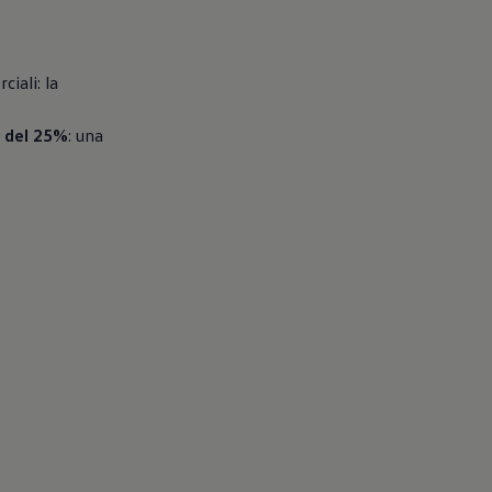
iali: la
o del 25%
: una