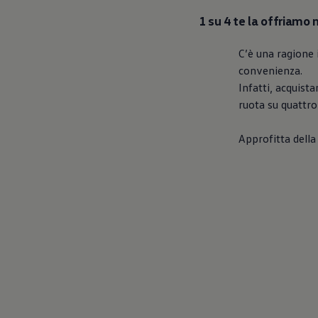
1 su 4 te la offriamo 
C’è una ragione 
convenienza.
Infatti, acquist
ruota su quattro
Approfitta dell