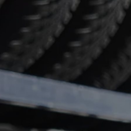
Servizi Finanziari
Progetto Valore Volkswagen
Più Credito
Noleggio
Leasing Finanziario
Servizi Assicurativi
Polizza Protezione Credito
Assicurazione GAP Protezioneventi
Estensione Garanzia Usato
Furto e incendio
Sistemi di Identificazione Veicolo
Safe inMotion e Capital Safe +
Allestimenti e personalizzazioni
Allestimenti chiavi in mano
Trasporto persone con disabilità
Listini e Dati tecnici
Veicoli in pronta consegna
Mobilità elettrica e Ibrida Plug-In
Guida sui veicoli elettrici e sulle batterie
Veicoli elettrici
Soluzioni di ricarica e autonomia
Simulatore del tempo di ricarica
Simulatore dell’autonomia
Ricarica domestica
Ricarica in movimento