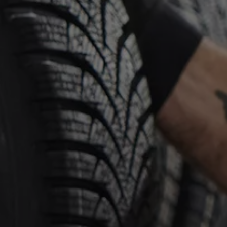
Mondo Volkswagen
Il Bar del Lunedì
VanLife Stories
75 anni di Bulli
Guida autonoma
ID. Buzz al World Ducati Week 2026
Contatti