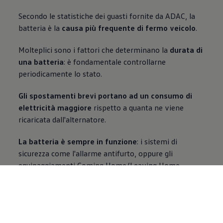
Secondo le statistiche dei guasti fornite da ADAC, la
batteria è la
causa più frequente di fermo veicolo
.
Molteplici sono i fattori che determinano la
durata di
una batteria
: è fondamentale controllarne
periodicamente lo stato.
Gli spostamenti brevi portano ad un consumo di
elettricità maggiore
rispetto a quanta ne viene
ricaricata dall'alternatore.
La batteria è sempre in funzione
: i sistemi di
sicurezza come l'allarme antifurto, oppure gli
equipaggiamenti Coming Home/Leaving Home,
necessitano di essere alimentati anche quando il
veicolo è spento.