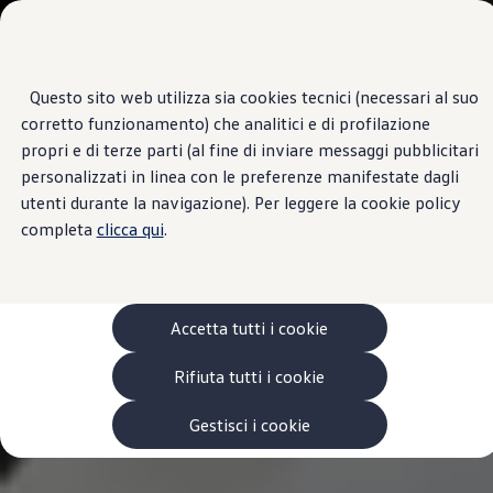
Veicoli
Scopri i modelli
Commerciali
Categorie modelli
Furgoni
VanLife
Questo sito web utilizza sia cookies tecnici (necessari al suo
Passa
Passa ai
Pick-up
corretto funzionamento) che analitici e di profilazione
contenuti
a
Veicoli Commerciali Elettrici
principali
fondo
Van
propri e di terze parti (al fine di inviare messaggi pubblicitari
pagina
Modelli precedenti
personalizzati in linea con le preferenze manifestate dagli
Confronta i modelli
utenti durante la navigazione). Per leggere la cookie policy
Configurazioni salvate
Volkswagen Auto
completa
clicca qui
.
Acquista il tuo Veicolo Volkswagen
Promozioni
Promozioni e offerte
Ecoincentivi Volkswagen
5 Plus
Accetta tutti i cookie
Usato Certificato
Cos’è Usato Certificato?
Rifiuta tutti i cookie
Garanzia Usato
Assicurazioni
Clienti Business
Gestisci i cookie
Gamma, promozioni e servizi
Service Flotte
Area Contatti Clienti Business