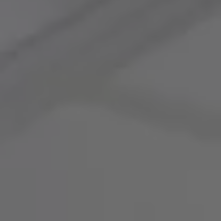
Accessori per la ricarica
Calcolo percorso
Connettività e Sicurezza
VW Connect
VW Connect per ID. Buzz
VW Connect per Amarok
VW Connect per Transporter e Caravelle
Sistemi di assistenza alla guida
Aggiornamenti software
Aggiornamenti software per ID. Buzz
Car-Net e App-connect
California App
Service
Promozioni
Manutenzione e Servizi
Piani di Manutenzione
Ricambi, Oli Motore e Fluidi
Ruote e Pneumatici
Servizio Officina Mobile
Finanziamento Save&Care
Accessori
Manuale uso e Manutenzione
Servizio Mobilità
Garanzie
Informazioni utili