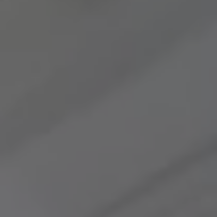
Servizi Finanziari
Progetto Valore Volkswagen
Più Credito
Noleggio
Leasing Finanziario
Servizi Assicurativi
Polizza Protezione Credito
Assicurazione GAP Protezioneventi
Estensione Garanzia Usato
Furto e incendio
Sistemi di Identificazione Veicolo
Safe inMotion e Capital Safe +
Allestimenti e personalizzazioni
Allestimenti chiavi in mano
Trasporto persone con disabilità
Listini e Dati tecnici
Veicoli in pronta consegna
Mobilità elettrica e Ibrida Plug-In
Guida sui veicoli elettrici e sulle batterie
Veicoli elettrici
Soluzioni di ricarica e autonomia
Simulatore del tempo di ricarica
Simulatore dell’autonomia
Ricarica domestica
Ricarica in movimento