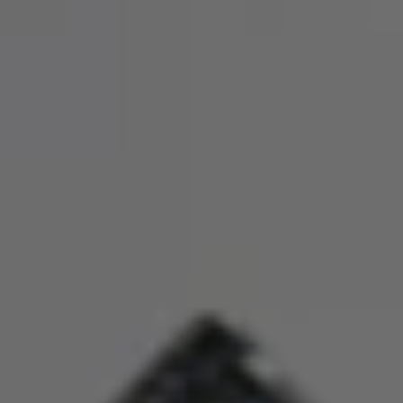
Mondo Volkswagen
Il Bar del Lunedì
VanLife Stories
75 anni di Bulli
Guida autonoma
ID. Buzz al World Ducati Week 2026
Contatti