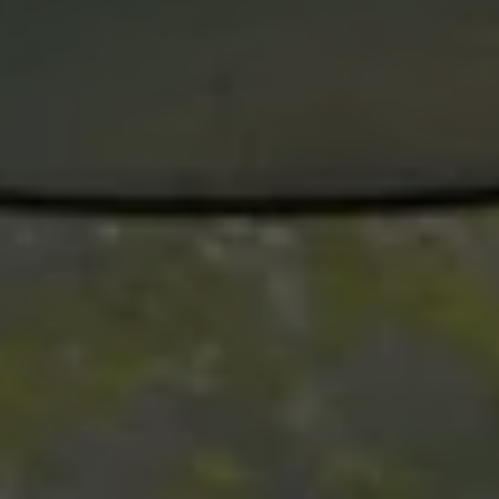
Accessori per la ricarica
Calcolo percorso
Connettività e Sicurezza
VW Connect
VW Connect per ID. Buzz
VW Connect per Amarok
VW Connect per Transporter e Caravelle
Sistemi di assistenza alla guida
Aggiornamenti software
Aggiornamenti software per ID. Buzz
Car-Net e App-connect
California App
Service
Promozioni
Manutenzione e Servizi
Piani di Manutenzione
Ricambi, Oli Motore e Fluidi
Ruote e Pneumatici
Servizio Officina Mobile
Finanziamento Save&Care
Accessori
Manuale uso e Manutenzione
Servizio Mobilità
Garanzie
Informazioni utili