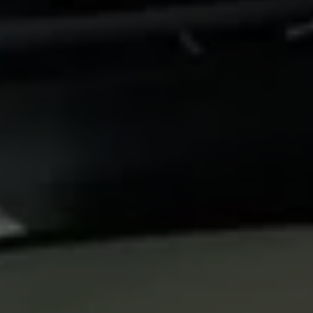
Servizi Finanziari
Progetto Valore Volkswagen
Più Credito
Noleggio
Leasing Finanziario
Servizi Assicurativi
Polizza Protezione Credito
Assicurazione GAP Protezioneventi
Estensione Garanzia Usato
Furto e incendio
Sistemi di Identificazione Veicolo
Safe inMotion e Capital Safe +
Allestimenti e personalizzazioni
Allestimenti chiavi in mano
Trasporto persone con disabilità
Listini e Dati tecnici
Veicoli in pronta consegna
Mobilità elettrica e Ibrida Plug-In
Guida sui veicoli elettrici e sulle batterie
Veicoli elettrici
Soluzioni di ricarica e autonomia
Simulatore del tempo di ricarica
Simulatore dell’autonomia
Ricarica domestica
Ricarica in movimento