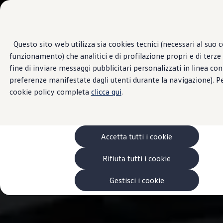
Veicoli
Scopri i modelli
Commerciali
Categorie modelli
Furgoni
VanLife
Questo sito web utilizza sia cookies tecnici (necessari al suo 
Passa
Passa ai
Pick-up
funzionamento) che analitici e di profilazione propri e di terze 
contenuti
a
Veicoli Commerciali Elettrici
principali
fondo
Van
fine di inviare messaggi pubblicitari personalizzati in linea con
pagina
Modelli precedenti
preferenze manifestate dagli utenti durante la navigazione). Pe
Confronta i modelli
cookie policy completa
clicca qui
.
Configurazioni salvate
Volkswagen Auto
Acquista il tuo Veicolo Volkswagen
Promozioni
Promozioni e offerte
Accetta tutti i cookie
Ecoincentivi Volkswagen
5 Plus
Usato Certificato
Rifiuta tutti i cookie
Cos’è Usato Certificato?
Garanzia Usato
Gestisci i cookie
Assicurazioni
Clienti Business
Gamma, promozioni e servizi
Service Flotte
Area Contatti Clienti Business