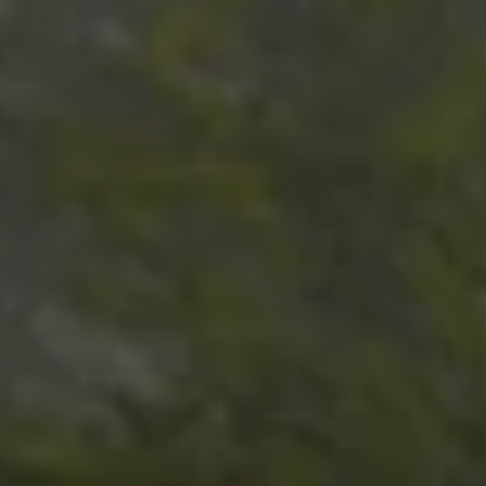
Mondo Volkswagen
Il Bar del Lunedì
VanLife Stories
75 anni di Bulli
Guida autonoma
ID. Buzz al World Ducati Week 2026
Contatti