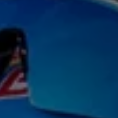
Mondo Volkswagen
Il Bar del Lunedì
VanLife Stories
75 anni di Bulli
Guida autonoma
ID. Buzz al World Ducati Week 2026
Contatti