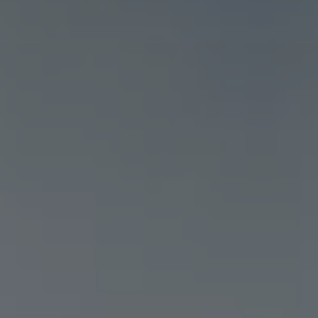
Servizi Finanziari
Progetto Valore Volkswagen
Più Credito
Noleggio
Leasing Finanziario
Servizi Assicurativi
Polizza Protezione Credito
Assicurazione GAP Protezioneventi
Estensione Garanzia Usato
Furto e incendio
Sistemi di Identificazione Veicolo
Safe inMotion e Capital Safe +
Allestimenti e personalizzazioni
Allestimenti chiavi in mano
Trasporto persone con disabilità
Listini e Dati tecnici
Veicoli in pronta consegna
Mobilità elettrica e Ibrida Plug-In
Guida sui veicoli elettrici e sulle batterie
Veicoli elettrici
Soluzioni di ricarica e autonomia
Simulatore del tempo di ricarica
Simulatore dell’autonomia
Ricarica domestica
Ricarica in movimento