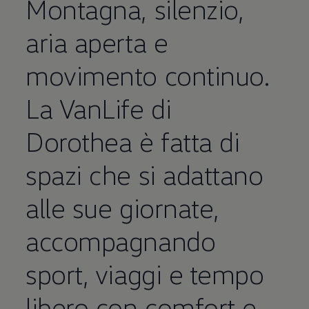
Montagna, silenzio,
aria aperta e
Abilita modalità a tutto schermo
movimento continuo.
La VanLife di
Dorothea è fatta di
spazi che si adattano
alle sue giornate,
accompagnando
sport, viaggi e tempo
libero con comfort e