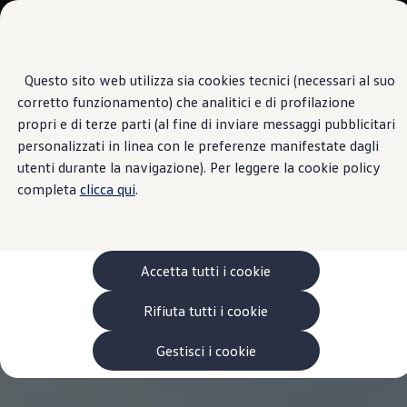
Veicoli
Scopri i modelli
Commerciali
Categorie modelli
Furgoni
VanLife
Questo sito web utilizza sia cookies tecnici (necessari al suo
Passa
Passa ai
Pick-up
corretto funzionamento) che analitici e di profilazione
contenuti
a
Veicoli Commerciali Elettrici
principali
fondo
Van
propri e di terze parti (al fine di inviare messaggi pubblicitari
pagina
Modelli precedenti
personalizzati in linea con le preferenze manifestate dagli
Confronta i modelli
utenti durante la navigazione). Per leggere la cookie policy
Configurazioni salvate
Volkswagen Auto
completa
clicca qui
.
Acquista il tuo Veicolo Volkswagen
Promozioni
Promozioni e offerte
Ecoincentivi Volkswagen
5 Plus
Accetta tutti i cookie
Usato Certificato
Cos’è Usato Certificato?
Rifiuta tutti i cookie
Garanzia Usato
Assicurazioni
Clienti Business
Gestisci i cookie
Gamma, promozioni e servizi
Service Flotte
Area Contatti Clienti Business