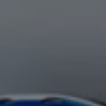
Accessori per la ricarica
Calcolo percorso
Connettività e Sicurezza
VW Connect
VW Connect per ID. Buzz
VW Connect per Amarok
VW Connect per Transporter e Caravelle
Sistemi di assistenza alla guida
Aggiornamenti software
Aggiornamenti software per ID. Buzz
Car-Net e App-connect
California App
Service
Promozioni
Manutenzione e Servizi
Piani di Manutenzione
Ricambi, Oli Motore e Fluidi
Ruote e Pneumatici
Servizio Officina Mobile
Finanziamento Save&Care
Accessori
Manuale uso e Manutenzione
Servizio Mobilità
Garanzie
Informazioni utili