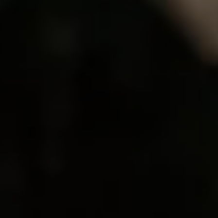
Mondo Volkswagen
Il Bar del Lunedì
VanLife Stories
75 anni di Bulli
Guida autonoma
ID. Buzz al World Ducati Week 2026
Contatti