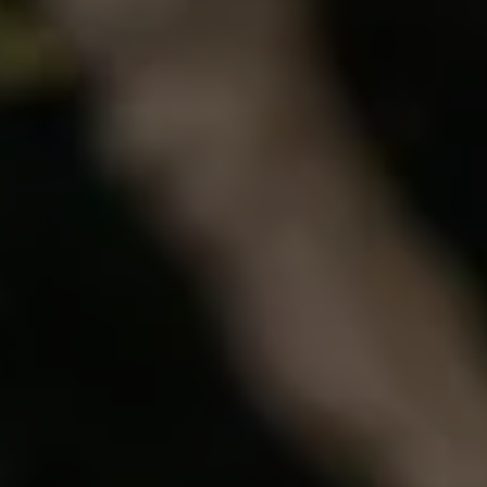
Accessori per la ricarica
Calcolo percorso
Connettività e Sicurezza
VW Connect
VW Connect per ID. Buzz
VW Connect per Amarok
VW Connect per Transporter e Caravelle
Sistemi di assistenza alla guida
Aggiornamenti software
Aggiornamenti software per ID. Buzz
Car-Net e App-connect
California App
Service
Promozioni
Manutenzione e Servizi
Piani di Manutenzione
Ricambi, Oli Motore e Fluidi
Ruote e Pneumatici
Servizio Officina Mobile
Finanziamento Save&Care
Accessori
Manuale uso e Manutenzione
Servizio Mobilità
Garanzie
Informazioni utili