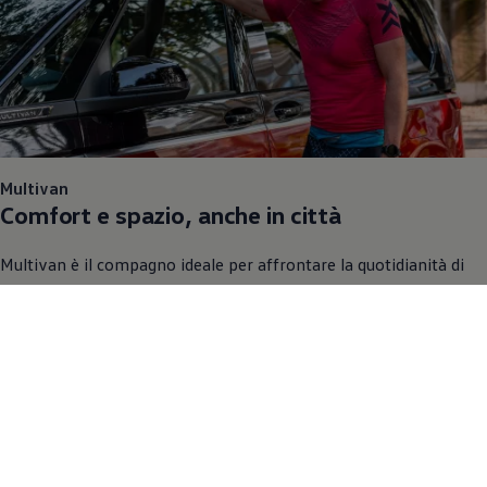
Multivan
Comfort e spazio, anche in città
Multivan è il compagno ideale per affrontare la quotidianità di
Massimiliano Rosolino senza rinunce. Spazioso, confortevole e
sicuro, accompagna Massimiliano tra impegni urbani, sport e
viaggi in famiglia, rendendo ogni spostamento più semplice e
rilassato. Un van pensato per chi vive la città intensamente e
vuole farlo nel massimo comfort.
Scopri Multivan