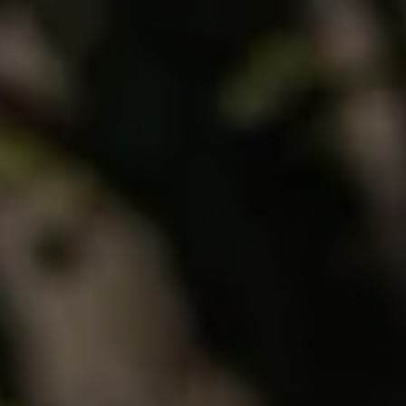
Servizi Finanziari
Progetto Valore Volkswagen
Più Credito
Noleggio
Leasing Finanziario
Servizi Assicurativi
Polizza Protezione Credito
Assicurazione GAP Protezioneventi
Estensione Garanzia Usato
Furto e incendio
Sistemi di Identificazione Veicolo
Safe inMotion e Capital Safe +
Allestimenti e personalizzazioni
Allestimenti chiavi in mano
Trasporto persone con disabilità
Listini e Dati tecnici
Veicoli in pronta consegna
Mobilità elettrica e Ibrida Plug-In
Guida sui veicoli elettrici e sulle batterie
Veicoli elettrici
Soluzioni di ricarica e autonomia
Simulatore del tempo di ricarica
Simulatore dell’autonomia
Ricarica domestica
Ricarica in movimento