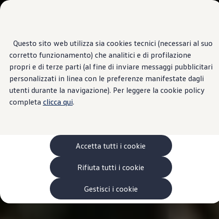
Veicoli
Scopri i modelli
Commerciali
Categorie modelli
Furgoni
VanLife
Questo sito web utilizza sia cookies tecnici (necessari al suo
Passa
Passa ai
Pick-up
corretto funzionamento) che analitici e di profilazione
contenuti
a
Veicoli Commerciali Elettrici
principali
fondo
Van
propri e di terze parti (al fine di inviare messaggi pubblicitari
pagina
Modelli precedenti
personalizzati in linea con le preferenze manifestate dagli
Confronta i modelli
utenti durante la navigazione). Per leggere la cookie policy
Configurazioni salvate
Volkswagen Auto
completa
clicca qui
.
Acquista il tuo Veicolo Volkswagen
Promozioni
Promozioni e offerte
Ecoincentivi Volkswagen
5 Plus
Accetta tutti i cookie
Usato Certificato
Cos’è Usato Certificato?
Rifiuta tutti i cookie
Garanzia Usato
Assicurazioni
Clienti Business
Gestisci i cookie
Gamma, promozioni e servizi
Service Flotte
Area Contatti Clienti Business