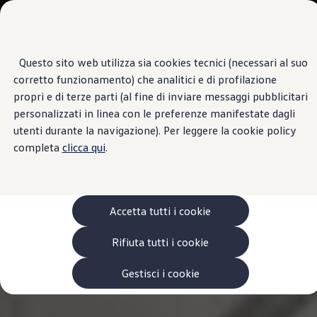
Veicoli
Scopri i modelli
Commerciali
Categorie modelli
Furgoni
VanLife
Questo sito web utilizza sia cookies tecnici (necessari al suo
Passa
Passa ai
Pick-up
corretto funzionamento) che analitici e di profilazione
contenuti
a
Veicoli Commerciali Elettrici
principali
fondo
Van
propri e di terze parti (al fine di inviare messaggi pubblicitari
pagina
Modelli precedenti
personalizzati in linea con le preferenze manifestate dagli
Confronta i modelli
utenti durante la navigazione). Per leggere la cookie policy
Configurazioni salvate
Volkswagen Auto
completa
clicca qui
.
Acquista il tuo Veicolo Volkswagen
Promozioni
Promozioni e offerte
Ecoincentivi Volkswagen
5 Plus
Accetta tutti i cookie
Usato Certificato
Cos’è Usato Certificato?
Rifiuta tutti i cookie
Garanzia Usato
Assicurazioni
Clienti Business
Gestisci i cookie
Gamma, promozioni e servizi
Service Flotte
Area Contatti Clienti Business