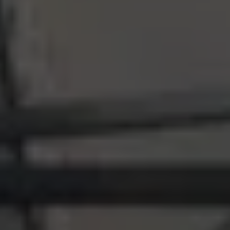
Accessori per la ricarica
Calcolo percorso
Connettività e Sicurezza
VW Connect
VW Connect per ID. Buzz
VW Connect per Amarok
VW Connect per Transporter e Caravelle
Sistemi di assistenza alla guida
Aggiornamenti software
Aggiornamenti software per ID. Buzz
Car-Net e App-connect
California App
Service
Promozioni
Manutenzione e Servizi
Piani di Manutenzione
Ricambi, Oli Motore e Fluidi
Ruote e Pneumatici
Servizio Officina Mobile
Finanziamento Save&Care
Accessori
Manuale uso e Manutenzione
Servizio Mobilità
Garanzie
Informazioni utili