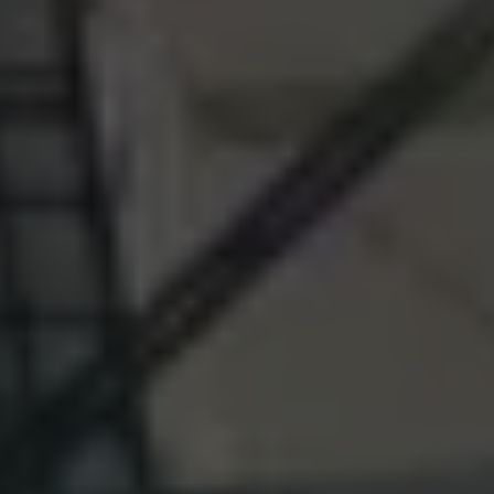
Mondo Volkswagen
Il Bar del Lunedì
VanLife Stories
75 anni di Bulli
Guida autonoma
ID. Buzz al World Ducati Week 2026
Contatti