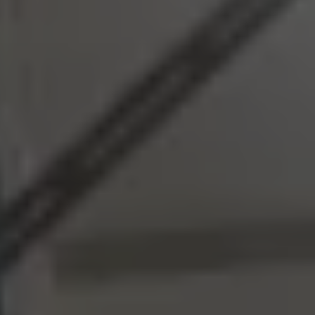
Servizi Finanziari
Progetto Valore Volkswagen
Più Credito
Noleggio
Leasing Finanziario
Servizi Assicurativi
Polizza Protezione Credito
Assicurazione GAP Protezioneventi
Estensione Garanzia Usato
Furto e incendio
Sistemi di Identificazione Veicolo
Safe inMotion e Capital Safe +
Allestimenti e personalizzazioni
Allestimenti chiavi in mano
Trasporto persone con disabilità
Listini e Dati tecnici
Veicoli in pronta consegna
Mobilità elettrica e Ibrida Plug-In
Guida sui veicoli elettrici e sulle batterie
Veicoli elettrici
Soluzioni di ricarica e autonomia
Simulatore del tempo di ricarica
Simulatore dell’autonomia
Ricarica domestica
Ricarica in movimento