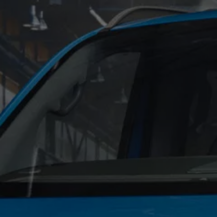
Mondo Volkswagen
Il Bar del Lunedì
VanLife Stories
75 anni di Bulli
Guida autonoma
ID. Buzz al World Ducati Week 2026
Contatti