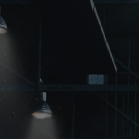
Servizi Finanziari
Progetto Valore Volkswagen
Più Credito
Noleggio
Leasing Finanziario
Servizi Assicurativi
Polizza Protezione Credito
Assicurazione GAP Protezioneventi
Estensione Garanzia Usato
Furto e incendio
Sistemi di Identificazione Veicolo
Safe inMotion e Capital Safe +
Allestimenti e personalizzazioni
Allestimenti chiavi in mano
Trasporto persone con disabilità
Listini e Dati tecnici
Veicoli in pronta consegna
Mobilità elettrica e Ibrida Plug-In
Guida sui veicoli elettrici e sulle batterie
Veicoli elettrici
Soluzioni di ricarica e autonomia
Simulatore del tempo di ricarica
Simulatore dell’autonomia
Ricarica domestica
Ricarica in movimento