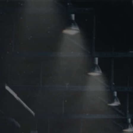
Accessori per la ricarica
Calcolo percorso
Connettività e Sicurezza
VW Connect
VW Connect per ID. Buzz
VW Connect per Amarok
VW Connect per Transporter e Caravelle
Sistemi di assistenza alla guida
Aggiornamenti software
Aggiornamenti software per ID. Buzz
Car-Net e App-connect
California App
Service
Promozioni
Manutenzione e Servizi
Piani di Manutenzione
Ricambi, Oli Motore e Fluidi
Ruote e Pneumatici
Servizio Officina Mobile
Finanziamento Save&Care
Accessori
Manuale uso e Manutenzione
Servizio Mobilità
Garanzie
Informazioni utili