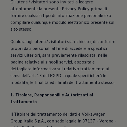
Gli utenti/visitatori sono invitati a leggere
Mondo Volkswagen
attentamente la presente Privacy Policy prima di
Il Bar del Lunedì
VanLife Stories
fornire qualsiasi tipo di informazione personale e/o
75 anni di Bulli
compilare qualunque modulo elettronico presente sul
Guida autonoma
sito stesso.
ID. Buzz al World Ducati Week 2026
Contatti
Qualora agli utenti/visitatori sia richiesto, di conferire
propri dati personali al fine di accedere a specifici
servizi ulteriori, sarà previamente rilasciata, nelle
pagine relative ai singoli servizi, apposita e
dettagliata informativa sul relativo trattamento ai
sensi dell'art. 13 del RGPD la quale specificherà le
modalità, le finalità ed i limiti del trattamento stesso.
1. Titolare, Responsabili e Autorizzati al
trattamento
Il Titolare del trattamento dei dati è Volkswagen
Group Italia S.p.A., con sede legale in 37137 - Verona -