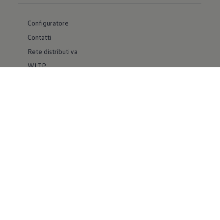
Configuratore
Contatti
Rete distributiva
WLTP
Whistleblower System
Materiale Informativo
Volkswagen Group Italia
Usato Certificato
Facebook
YouTube
IG Volkswagen for Business
IG Volkswagen VanLife
Pinterest
Linkedin