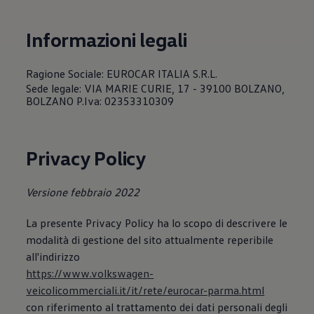
Servizi Finanziari
Progetto Valore Volkswagen
Più Credito
Informazioni legali
Noleggio
Leasing Finanziario
Servizi Assicurativi
Ragione Sociale: EUROCAR ITALIA S.R.L.
Polizza Protezione Credito
Sede legale: VIA MARIE CURIE, 17 - 39100 BOLZANO,
Assicurazione GAP Protezioneventi
BOLZANO P.Iva: 02353310309
Estensione Garanzia Usato
Furto e incendio
Sistemi di Identificazione Veicolo
Safe inMotion e Capital Safe +
Privacy Policy
Allestimenti e personalizzazioni
Allestimenti chiavi in mano
Trasporto persone con disabilità
Versione febbraio 2022
Listini e Dati tecnici
Veicoli in pronta consegna
Mobilità elettrica e Ibrida Plug-In
La presente Privacy Policy ha lo scopo di descrivere le
Guida sui veicoli elettrici e sulle batterie
modalità di gestione del sito attualmente reperibile
Veicoli elettrici
all'indirizzo
Soluzioni di ricarica e autonomia
Simulatore del tempo di ricarica
https://www.volkswagen-
Simulatore dell’autonomia
veicolicommerciali.it/it/rete/eurocar-parma.html
Ricarica domestica
con riferimento al trattamento dei dati personali degli
Ricarica in movimento