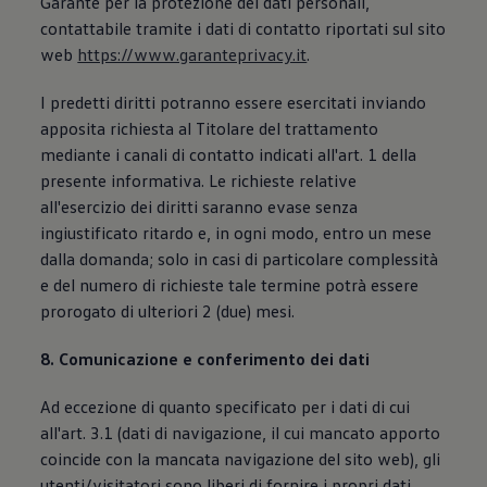
Garante per la protezione dei dati personali,
contattabile tramite i dati di contatto riportati sul sito
web
https://www.garanteprivacy.it
.
I predetti diritti potranno essere esercitati inviando
apposita richiesta al Titolare del trattamento
mediante i canali di contatto indicati all'art. 1 della
presente informativa. Le richieste relative
all'esercizio dei diritti saranno evase senza
ingiustificato ritardo e, in ogni modo, entro un mese
dalla domanda; solo in casi di particolare complessità
e del numero di richieste tale termine potrà essere
prorogato di ulteriori 2 (due) mesi.
8. Comunicazione e conferimento dei dati
Ad eccezione di quanto specificato per i dati di cui
all'art. 3.1 (dati di navigazione, il cui mancato apporto
coincide con la mancata navigazione del sito web), gli
utenti/visitatori sono liberi di fornire i propri dati