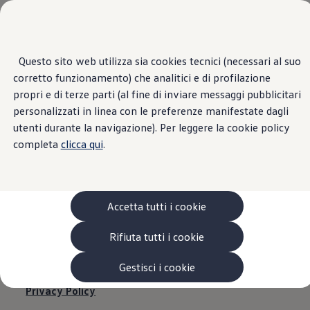
Veicoli
Scopri i modelli
Commerciali
Categorie modelli
Furgoni
VanLife
Questo sito web utilizza sia cookies tecnici (necessari al suo
Passa
Passa ai
Pick-up
corretto funzionamento) che analitici e di profilazione
contenuti
a
Veicoli Commerciali Elettrici
principali
fondo
Van
propri e di terze parti (al fine di inviare messaggi pubblicitari
pagina
Modelli precedenti
personalizzati in linea con le preferenze manifestate dagli
EUROCAR - PARMA |
Confronta i modelli
utenti durante la navigazione). Per leggere la cookie policy
Configurazioni salvate
Volkswagen Auto
completa
clicca qui
.
Informazioni legali
Acquista il tuo Veicolo Volkswagen
Promozioni
Promozioni e offerte
Ecoincentivi Volkswagen
5 Plus
Accetta tutti i cookie
Usato Certificato
Cos’è Usato Certificato?
Informazioni legali
Rifiuta tutti i cookie
Garanzia Usato
Assicurazioni
Clienti Business
Gestisci i cookie
Gamma, promozioni e servizi
Privacy Policy
Service Flotte
Area Contatti Clienti Business