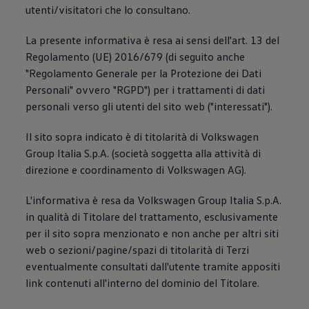
Accessori per la ricarica
utenti/visitatori che lo consultano.
Calcolo percorso
Connettività e Sicurezza
La presente informativa è resa ai sensi dell'art. 13 del
VW Connect
Regolamento (UE) 2016/679 (di seguito anche
VW Connect per ID. Buzz
VW Connect per Amarok
"Regolamento Generale per la Protezione dei Dati
VW Connect per Transporter e Caravelle
Personali" ovvero "RGPD") per i trattamenti di dati
Sistemi di assistenza alla guida
personali verso gli utenti del sito web ("interessati").
Aggiornamenti software
Aggiornamenti software per ID. Buzz
Car-Net e App-connect
Il sito sopra indicato è di titolarità di Volkswagen
California App
Group Italia S.p.A. (società soggetta alla attività di
Service
Promozioni
direzione e coordinamento di Volkswagen AG).
Manutenzione e Servizi
Piani di Manutenzione
L'informativa è resa da Volkswagen Group Italia S.p.A.
Ricambi, Oli Motore e Fluidi
in qualità di Titolare del trattamento, esclusivamente
Ruote e Pneumatici
Servizio Officina Mobile
per il sito sopra menzionato e non anche per altri siti
Finanziamento Save&Care
web o sezioni/pagine/spazi di titolarità di Terzi
Accessori
eventualmente consultati dall'utente tramite appositi
Manuale uso e Manutenzione
Servizio Mobilità
link contenuti all'interno del dominio del Titolare.
Garanzie
Informazioni utili