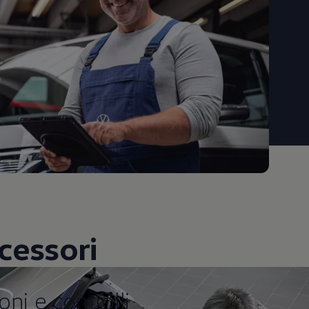
cessori
ntrolli
oni e controlli