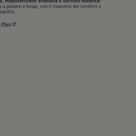
a, manutenzione ordinaria e servizio mobilità:
 a guidare a lungo, con il massimo del comfort e
dabilità.
5 Plus