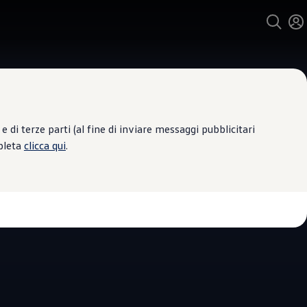
 di terze parti (al fine di inviare messaggi pubblicitari
mpleta
clicca qui
.
e Assistenza
ROCAR - PARMA
4.5
|
32 Recensioni