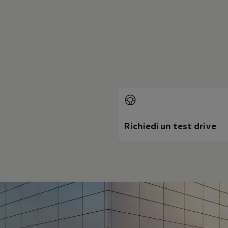
Mondo Volkswagen
Il Bar del Lunedì
VanLife Stories
75 anni di Bulli
Guida autonoma
ID. Buzz al World Ducati Week 2026
Contatti
Richiedi un test drive