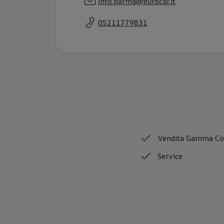
info.parma@eurocar.it
Accessori per la ricarica
Calcolo percorso
05211779831
Connettività e Sicurezza
VW Connect
VW Connect per ID. Buzz
VW Connect per Amarok
VW Connect per Transporter e Caravelle
Sistemi di assistenza alla guida
Aggiornamenti software
Aggiornamenti software per ID. Buzz
Car-Net e App-connect
California App
Service
Promozioni
Manutenzione e Servizi
Vendita Gamma
C
Piani di Manutenzione
Ricambi, Oli Motore e Fluidi
Service
Ruote e Pneumatici
Servizio Officina Mobile
Finanziamento Save&Care
Accessori
Manuale uso e Manutenzione
Servizio Mobilità
Garanzie
Informazioni utili