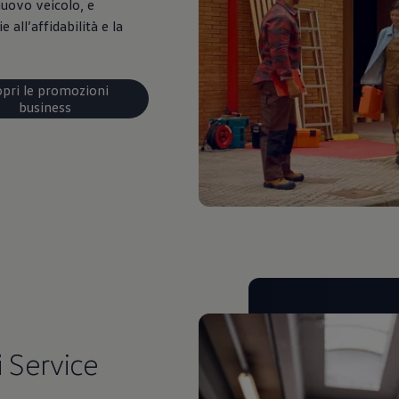
nuovo veicolo, e
e all’affidabilità e la
opri le promozioni
business
i
Service