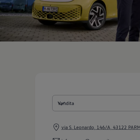
Servizi Finanziari
Progetto Valore Volkswagen
Più Credito
Noleggio
Leasing Finanziario
Servizi Assicurativi
Polizza Protezione Credito
Assicurazione GAP Protezioneventi
Estensione Garanzia Usato
Furto e incendio
Sistemi di Identificazione Veicolo
Safe inMotion e Capital Safe +
Allestimenti e personalizzazioni
Allestimenti chiavi in mano
Trasporto persone con disabilità
Listini e Dati tecnici
Veicoli in pronta consegna
Mobilità elettrica e Ibrida Plug-In
Guida sui veicoli elettrici e sulle batterie
Veicoli elettrici
Soluzioni di ricarica e autonomia
Simulatore del tempo di ricarica
Simulatore dell’autonomia
via S. Leonardo, 146/A, 43122 PAR
Ricarica domestica
Ricarica in movimento