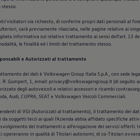
o stesso.
ti/visitatori sia richiesto, di conferire propri dati personali al fin
 ulteriori, sarà previamente rilasciata, nelle pagine relative ai singo
gliata informativa sul relativo trattamento ai sensi dell'art. 13 d
odalità, le finalità ed i limiti del trattamento stesso.
sponsabili e Autorizzati al trattamento
trattamento dei dati è Volkswagen Group Italia S.p.A., con sede leg
. R. Gumpert, 1, email: privacy@volkswagengroup.it (di seguito a
orizzato degli autoveicoli e relativi accessori e ricambi contrasse
da, Audi, CUPRA, SEAT e Volkswagen Veicoli Commerciali.
pendenti di VGI (Autorizzati al trattamento), il trattamento dei dat
 da soggetti terzi ai quali l'Azienda abbia affidato specifiche atti
 svolgimento dei trattamenti o all'erogazione dei servizi offerti. 
tti opereranno in qualità di Titolari autonomi, di co-Titolari ovver