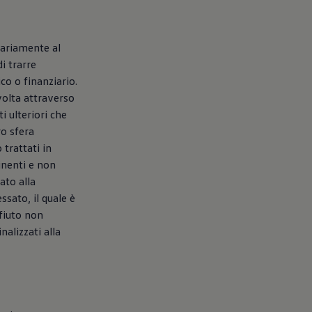
ntariamente al
di trarre
o o finanziario.
svolta attraverso
i ulteriori che
ro sfera
 trattati in
inenti e non
ato alla
ssato, il quale è
ifiuto non
alizzati alla