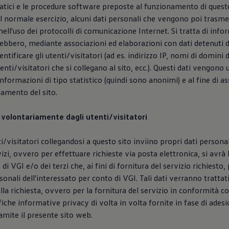
atici e le procedure software preposte al funzionamento di quest
l normale esercizio, alcuni dati personali che vengono poi trasme
ell'uso dei protocolli di comunicazione Internet. Si tratta di info
ebbero, mediante associazioni ed elaborazioni con dati detenuti d
ntificare gli utenti/visitatori (ad es. indirizzo IP, nomi di domini
utenti/visitatori che si collegano al sito, ecc.). Questi dati vengono u
informazioni di tipo statistico (quindi sono anonimi) e al fine di ass
amento del sito.
ti volontariamente dagli utenti/visitatori
ti/visitatori collegandosi a questo sito inviino propri dati persona
zi, ovvero per effettuare richieste via posta elettronica, si avrà l
e di VGI e/o dei terzi che, ai fini di fornitura del servizio richiesto
rsonali dell'interessato per conto di VGI. Tali dati verranno tratta
lla richiesta, ovvero per la fornitura del servizio in conformità c
fiche informative privacy di volta in volta fornite in fase di adesi
ramite il presente sito web.