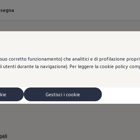
onsegna
suo corretto funzionamento) che analitici e di profilazione propri e
li utenti durante la navigazione). Per leggere la cookie policy co
GHETTI SERVICE SRL 
Informazioni legali
okie
Gestisci i cookie
gali