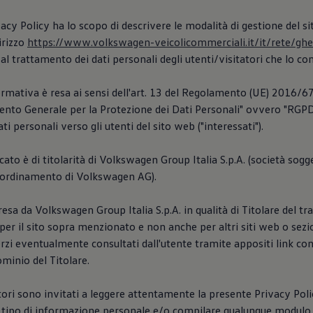
acy Policy ha lo scopo di descrivere le modalità di gestione del s
dirizzo
https://www.volkswagen-veicolicommerciali.it/it/rete/ghe
al trattamento dei dati personali degli utenti/visitatori che lo co
rmativa è resa ai sensi dell'art. 13 del Regolamento (UE) 2016/67
nto Generale per la Protezione dei Dati Personali" ovvero "RGPD"
ti personali verso gli utenti del sito web ("interessati").
icato è di titolarità di Volkswagen Group Italia S.p.A. (società sogge
coordinamento di Volkswagen AG).
resa da Volkswagen Group Italia S.p.A. in qualità di Titolare del t
er il sito sopra menzionato e non anche per altri siti web o sez
 Terzi eventualmente consultati dall'utente tramite appositi link co
ominio del Titolare.
atori sono invitati a leggere attentamente la presente Privacy Pol
i tipo di informazione personale e/o compilare qualunque modulo 