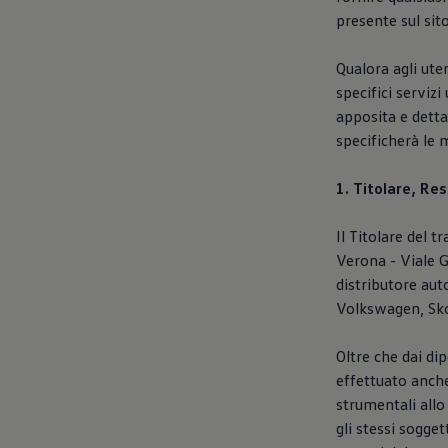
Mondo Volkswagen
presente sul sit
Il Bar del Lunedì
VanLife Stories
75 anni di Bulli
Qualora agli uten
Guida autonoma
specifici servizi
ID. Buzz al World Ducati Week 2026
apposita e detta
Contatti
specificherà le m
1. Titolare, Re
Il Titolare del 
Verona - Viale G
distributore aut
Volkswagen, Sko
Oltre che dai di
effettuato anche
strumentali allo
gli stessi sogge