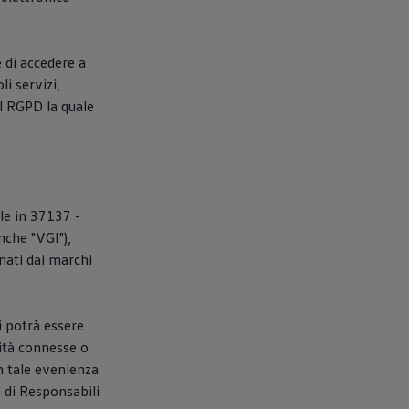
e di accedere a
li servizi,
el RGPD la quale
ale in 37137 -
nche "VGI"),
gnati dai marchi
i potrà essere
vità connesse o
In tale evenienza
o di Responsabili