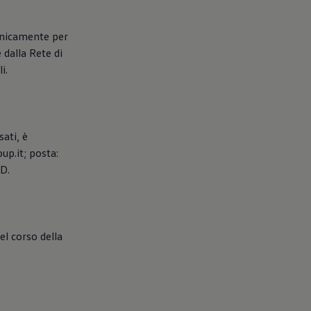
ronicamente per
 dalla Rete di
i.
sati, è
up.it; posta:
PD.
el corso della