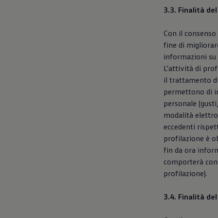
3.3. Finalità de
Con il consenso 
fine di migliorar
informazioni su 
L'attività di pr
il trattamento di
permettono di ind
personale (gusti,
modalità elettro
eccedenti rispett
profilazione è ob
fin da ora infor
comporterà conse
profilazione).
3.4. Finalità d