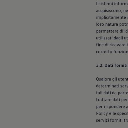
I sistemi inform
acquisiscono, ne
implicitamente n
loro natura potr
permettere di ide
utilizzati dagli 
fine di ricavare 
corretto funzion
3.2. Dati forni
Qualora gli uten
determinati servi
tali dati da part
trattare dati pe
per rispondere a
Policy e le speci
servizi forniti t