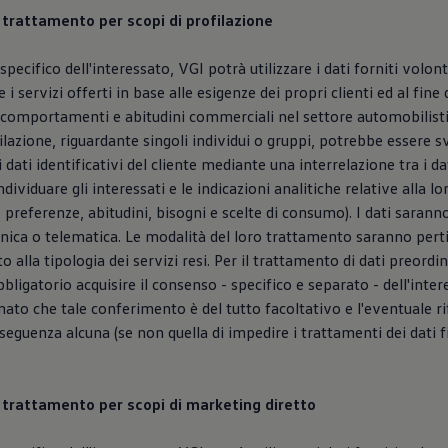
l trattamento per scopi di profilazione
specifico dell'interessato, VGI potrà utilizzare i dati forniti volo
e i servizi offerti in base alle esigenze dei propri clienti ed al fine 
comportamenti e abitudini commerciali nel settore automobilistic
ofilazione, riguardante singoli individui o gruppi, potrebbe essere 
 dati identificativi del cliente mediante una interrelazione tra i dat
ividuare gli interessati e le indicazioni analitiche relative alla lo
 preferenze, abitudini, bisogni e scelte di consumo). I dati saranno
nica o telematica. Le modalità del loro trattamento saranno pert
o alla tipologia dei servizi resi. Per il trattamento di dati preordin
bligatorio acquisire il consenso - specifico e separato - dell'intere
mato che tale conferimento è del tutto facoltativo e l'eventuale r
guenza alcuna (se non quella di impedire i trattamenti dei dati fin
el trattamento per scopi di marketing diretto