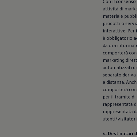
Con il consenso 
attività di marke
materiale pubbli
prodotti o servi
interattive. Per
è obbligatorio ac
da ora informato
comporterà conse
marketing dirett
automatizzati di
separato deriva 
a distanza. Anch
comporterà cons
per il tramite di 
rappresentata dal
rappresentata dal
utenti/visitatori
4. Destinatari d