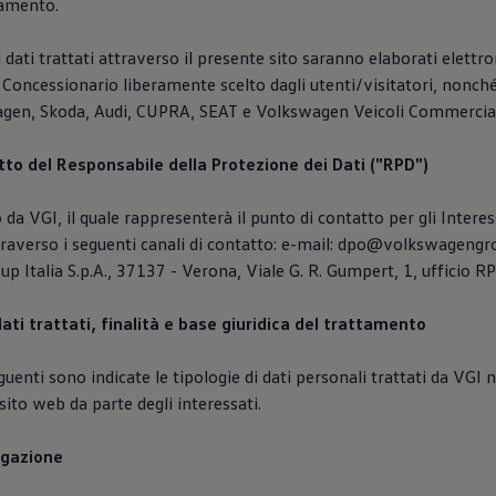
tamento.
 i dati trattati attraverso il presente sito saranno elaborati elett
 Concessionario liberamente scelto dagli utenti/visitatori, nonché
gen, Skoda, Audi, CUPRA, SEAT e Volkswagen Veicoli Commercial
atto del Responsabile della Protezione dei Dati ("RPD")
 da VGI, il quale rappresenterà il punto di contatto per gli Interes
traverso i seguenti canali di contatto: e-mail: dpo@volkswagengro
 Italia S.p.A., 37137 - Verona, Viale G. R. Gumpert, 1, ufficio R
dati trattati, finalità e base giuridica del trattamento
uenti sono indicate le tipologie di dati personali trattati da VGI n
sito web da parte degli interessati.
vigazione