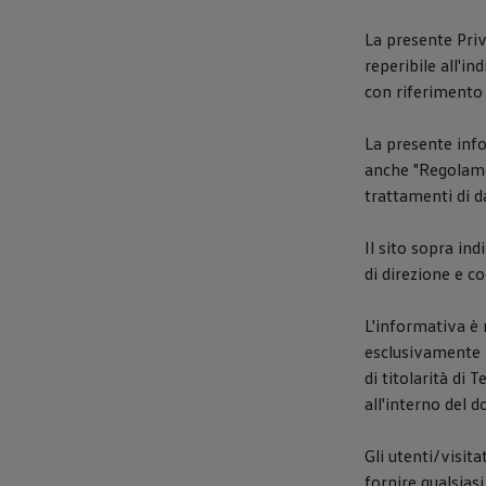
Accessori per la ricarica
Calcolo percorso
La presente Priv
Connettività e Sicurezza
reperibile all'in
VW Connect
VW Connect per ID. Buzz
con riferimento 
VW Connect per Amarok
VW Connect per Transporter e Caravelle
La presente info
Sistemi di assistenza alla guida
Aggiornamenti software
anche "Regolame
Aggiornamenti software per ID. Buzz
trattamenti di da
Car-Net e App-connect
California App
Service
Il sito sopra ind
Promozioni
di direzione e 
Manutenzione e Servizi
Piani di Manutenzione
Ricambi, Oli Motore e Fluidi
L'informativa è 
Ruote e Pneumatici
esclusivamente p
Servizio Officina Mobile
di titolarità di
Finanziamento Save&Care
Accessori
all'interno del d
Manuale uso e Manutenzione
Servizio Mobilità
Gli utenti/visit
Garanzie
Informazioni utili
fornire qualsias