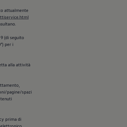
ito attualmente
ttiservice.html
nsultano.
9 (di seguito
) per i
tta alla attività
rattamento,
ioni/pagine/spazi
ntenuti
icy prima di
elettronico