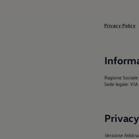
Servizi Finanziari
Progetto Valore Volkswagen
Più Credito
Noleggio
Leasing Finanziario
Privacy Policy
Servizi Assicurativi
Polizza Protezione Credito
Assicurazione GAP Protezioneventi
Estensione Garanzia Usato
Furto e incendio
Informa
Sistemi di Identificazione Veicolo
Safe inMotion e Capital Safe +
Allestimenti e personalizzazioni
Allestimenti chiavi in mano
Ragione Social
Trasporto persone con disabilità
Sede legale: V
Listini e Dati tecnici
Veicoli in pronta consegna
Mobilità elettrica e Ibrida Plug-In
Guida sui veicoli elettrici e sulle batterie
Veicoli elettrici
Soluzioni di ricarica e autonomia
Privacy
Simulatore del tempo di ricarica
Simulatore dell’autonomia
Ricarica domestica
Versione febbra
Ricarica in movimento