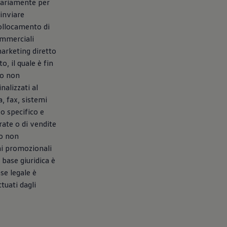
ntariamente per
 inviare
collocamento di
ommerciali
marketing diretto
o, il quale è fin
to non
nalizzati al
, fax, sistemi
o specifico e
rate o di vendite
to non
ni promozionali
a base giuridica è
se legale è
tuati dagli