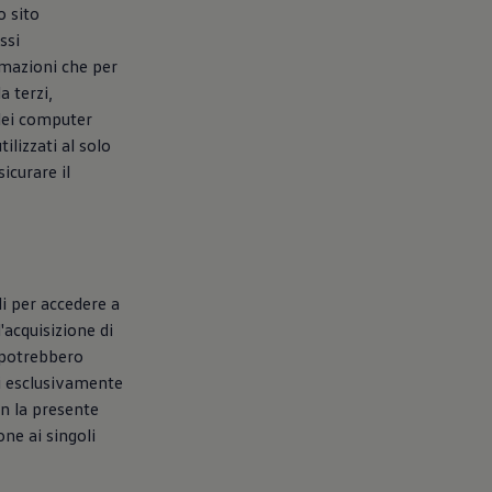
o sito
ssi
rmazioni che per
a terzi,
 dei computer
tilizzati al solo
icurare il
li per accedere a
'acquisizione di
, potrebbero
ti esclusivamente
on la presente
one ai singoli