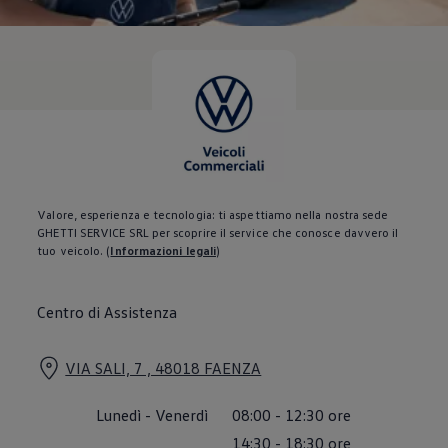
Servizi Finanziari
Progetto Valore Volkswagen
Più Credito
Noleggio
Leasing Finanziario
Servizi Assicurativi
Polizza Protezione Credito
Assicurazione GAP Protezioneventi
Estensione Garanzia Usato
Furto e incendio
Sistemi di Identificazione Veicolo
Safe inMotion e Capital Safe +
Valore, esperienza e tecnologia: ti aspettiamo nella nostra sede
Allestimenti e personalizzazioni
GHETTI SERVICE SRL per scoprire il service che conosce davvero il
Allestimenti chiavi in mano
tuo veicolo.
(
Informazioni legali
)
Trasporto persone con disabilità
Listini e Dati tecnici
Veicoli in pronta consegna
Centro di Assistenza
Mobilità elettrica e Ibrida Plug-In
Guida sui veicoli elettrici e sulle batterie
Veicoli elettrici
VIA SALI, 7 , 48018 FAENZA
Soluzioni di ricarica e autonomia
Simulatore del tempo di ricarica
Simulatore dell’autonomia
Lunedì
-
Venerdì
08:00
-
12:30
ore
Ricarica domestica
Ricarica in movimento
14:30
-
18:30
ore