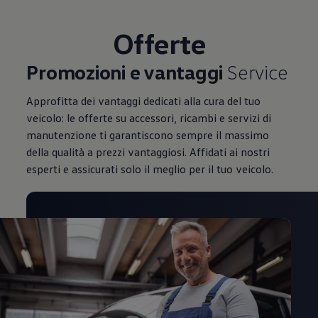
Mondo Volkswagen
Il Bar del Lunedì
Offerte
VanLife Stories
75 anni di Bulli
Guida autonoma
Promozioni e vantaggi
Service
ID. Buzz al World Ducati Week 2026
Contatti
Approfitta dei vantaggi dedicati alla cura del tuo
veicolo: le offerte su accessori, ricambi e servizi di
manutenzione ti garantiscono sempre il massimo
della qualità a prezzi vantaggiosi. Affidati ai nostri
esperti e assicurati solo il meglio per il tuo veicolo.