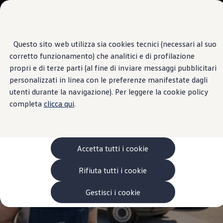
Veicoli
Scopri i modelli
Commerciali
Categorie modelli
Furgoni
VanLife
Questo sito web utilizza sia cookies tecnici (necessari al suo
Passa
Passa ai
Pick-up
Centro di Assistenza
corretto funzionamento) che analitici e di profilazione
contenuti
a
Veicoli Commerciali Elettrici
GHETTI SERVICE
principali
fondo
Van
propri e di terze parti (al fine di inviare messaggi pubblicitari
pagina
Modelli precedenti
personalizzati in linea con le preferenze manifestate dagli
Confronta i modelli
4.6
|
13 Recensioni
utenti durante la navigazione). Per leggere la cookie policy
Configurazioni salvate
Volkswagen Auto
completa
clicca qui
.
Acquista il tuo Veicolo Volkswagen
Promozioni
Promozioni e offerte
Ecoincentivi Volkswagen
5 Plus
Accetta tutti i cookie
Usato Certificato
Cos’è Usato Certificato?
Rifiuta tutti i cookie
Garanzia Usato
Assicurazioni
Clienti Business
Gestisci i cookie
Gamma, promozioni e servizi
Service Flotte
Area Contatti Clienti Business