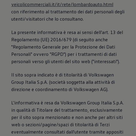
Accessori per la ricarica
veicolicommerciali.it/it/rete/lombardoauto.html
Calcolo percorso
con riferimento al trattamento dei dati personali degli
Connettività e Sicurezza
utenti/visitatori che lo consultano.
VW Connect
VW Connect per ID. Buzz
VW Connect per Amarok
La presente informativa è resa ai sensi dell'art. 13 del
VW Connect per Transporter e Caravelle
Regolamento (UE) 2016/679 (di seguito anche
Sistemi di assistenza alla guida
"Regolamento Generale per la Protezione dei Dati
Aggiornamenti software
Aggiornamenti software per ID. Buzz
Personali" ovvero "RGPD") per i trattamenti di dati
Car-Net e App-connect
personali verso gli utenti del sito web ("interessati").
California App
Service
Promozioni
Il sito sopra indicato è di titolarità di Volkswagen
Manutenzione e Servizi
Group Italia S.p.A. (società soggetta alla attività di
Piani di Manutenzione
direzione e coordinamento di Volkswagen AG).
Ricambi, Oli Motore e Fluidi
Ruote e Pneumatici
Servizio Officina Mobile
L'informativa è resa da Volkswagen Group Italia S.p.A.
Finanziamento Save&Care
in qualità di Titolare del trattamento, esclusivamente
Accessori
per il sito sopra menzionato e non anche per altri siti
Manuale uso e Manutenzione
Servizio Mobilità
web o sezioni/pagine/spazi di titolarità di Terzi
Garanzie
eventualmente consultati dall'utente tramite appositi
Informazioni utili