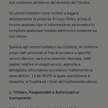
link contenuti all'interno del dominio del Titolare.
Mondo Volkswagen
Il Bar del Lunedì
VanLife Stories
Gli utenti/visitatori sono invitati a leggere
75 anni di Bulli
attentamente la presente Privacy Policy prima di
Guida autonoma
fornire qualsiasi tipo di informazione personale e/o
ID. Buzz al World Ducati Week 2026
Contatti
compilare qualunque modulo elettronico presente sul
sito stesso.
Qualora agli utenti/visitatori sia richiesto, di conferire
propri dati personali al fine di accedere a specifici
servizi ulteriori, sarà previamente rilasciata, nelle
pagine relative ai singoli servizi, apposita e
dettagliata informativa sul relativo trattamento ai
sensi dell'art. 13 del RGPD la quale specificherà le
modalità, le finalità ed i limiti del trattamento stesso.
1. Titolare, Responsabili e Autorizzati al
trattamento