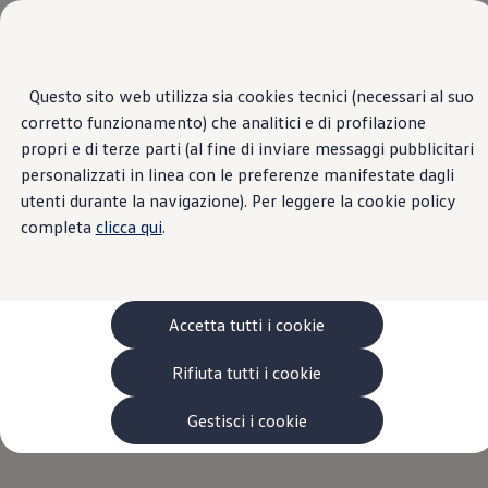
Veicoli
Scopri i modelli
Commerciali
Categorie modelli
Furgoni
VanLife
Questo sito web utilizza sia cookies tecnici (necessari al suo
Passa
Passa ai
Pick-up
corretto funzionamento) che analitici e di profilazione
contenuti
a
Veicoli Commerciali Elettrici
principali
fondo
Van
propri e di terze parti (al fine di inviare messaggi pubblicitari
pagina
Modelli precedenti
personalizzati in linea con le preferenze manifestate dagli
LOMBARDO AUTO
Confronta i modelli
utenti durante la navigazione). Per leggere la cookie policy
Configurazioni salvate
Volkswagen Auto
completa
clicca qui
.
S.R.L. | Informazioni
Acquista il tuo Veicolo Volkswagen
Promozioni
legali
Promozioni e offerte
Ecoincentivi Volkswagen
5 Plus
Accetta tutti i cookie
Usato Certificato
Cos’è Usato Certificato?
Rifiuta tutti i cookie
Garanzia Usato
Assicurazioni
Informazioni legali
Clienti Business
Gestisci i cookie
Gamma, promozioni e servizi
Service Flotte
Area Contatti Clienti Business