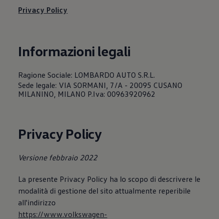
Servizi Finanziari
Privacy Policy
Progetto Valore Volkswagen
Più Credito
Noleggio
Leasing Finanziario
Informazioni legali
Servizi Assicurativi
Polizza Protezione Credito
Assicurazione GAP Protezioneventi
Ragione Sociale: LOMBARDO AUTO S.R.L.
Estensione Garanzia Usato
Furto e incendio
Sede legale: VIA SORMANI, 7/A - 20095 CUSANO
Sistemi di Identificazione Veicolo
MILANINO, MILANO P.Iva: 00963920962
Safe inMotion e Capital Safe +
Allestimenti e personalizzazioni
Allestimenti chiavi in mano
Trasporto persone con disabilità
Privacy Policy
Listini e Dati tecnici
Veicoli in pronta consegna
Mobilità elettrica e Ibrida Plug-In
Versione febbraio 2022
Guida sui veicoli elettrici e sulle batterie
Veicoli elettrici
La presente Privacy Policy ha lo scopo di descrivere le
Soluzioni di ricarica e autonomia
Simulatore del tempo di ricarica
modalità di gestione del sito attualmente reperibile
Simulatore dell’autonomia
all'indirizzo
Ricarica domestica
https://www.volkswagen-
Ricarica in movimento