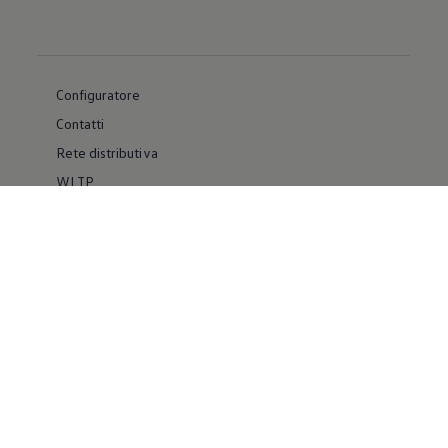
Configuratore
Contatti
Rete distributiva
WLTP
Whistleblower System
Materiale Informativo
Volkswagen Group Italia
Usato Certificato
Facebook
YouTube
IG Volkswagen for Business
IG Volkswagen VanLife
Pinterest