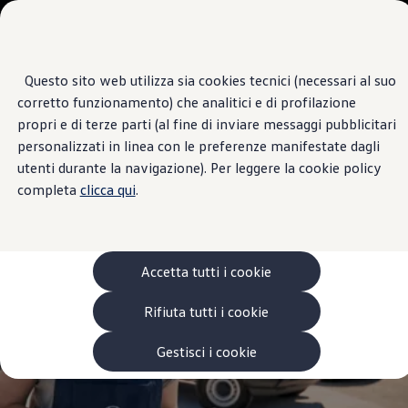
Veicoli
Scopri i modelli
Commerciali
Categorie modelli
Furgoni
VanLife
Questo sito web utilizza sia cookies tecnici (necessari al suo
Passa
Passa ai
Pick-up
Centro di Assistenza
corretto funzionamento) che analitici e di profilazione
contenuti
a
Veicoli Commerciali Elettrici
LOMBARDO AUTO
principali
fondo
Van
propri e di terze parti (al fine di inviare messaggi pubblicitari
pagina
Modelli precedenti
personalizzati in linea con le preferenze manifestate dagli
Confronta i modelli
4.7
|
14 Recensioni
utenti durante la navigazione). Per leggere la cookie policy
Configurazioni salvate
Volkswagen Auto
completa
clicca qui
.
Acquista il tuo Veicolo Volkswagen
Promozioni
Promozioni e offerte
Ecoincentivi Volkswagen
5 Plus
Accetta tutti i cookie
Usato Certificato
Cos’è Usato Certificato?
Rifiuta tutti i cookie
Garanzia Usato
Assicurazioni
Clienti Business
Gestisci i cookie
Gamma, promozioni e servizi
Service Flotte
Area Contatti Clienti Business