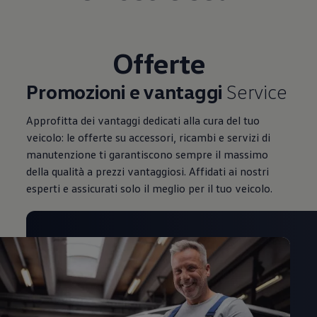
Mondo Volkswagen
Il Bar del Lunedì
VanLife Stories
75 anni di Bulli
Offerte
Guida autonoma
ID. Buzz al World Ducati Week 2026
Contatti
Promozioni e vantaggi
Service
Approfitta dei vantaggi dedicati alla cura del tuo
veicolo: le offerte su accessori, ricambi e servizi di
manutenzione ti garantiscono sempre il massimo
della qualità a prezzi vantaggiosi. Affidati ai nostri
esperti e assicurati solo il meglio per il tuo veicolo.