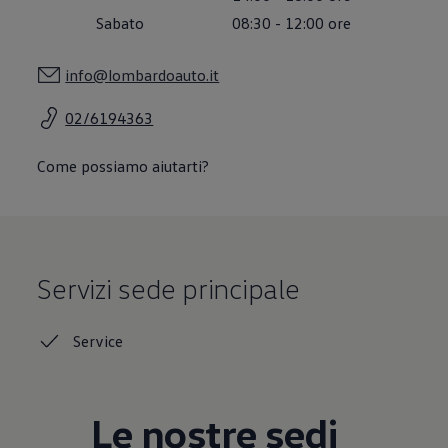
Accessori per la ricarica
Sabato
08:30
-
12:00
ore
Calcolo percorso
Connettività e Sicurezza
VW Connect
info@lombardoauto.it
VW Connect per ID. Buzz
VW Connect per Amarok
02/6194363
VW Connect per Transporter e Caravelle
Sistemi di assistenza alla guida
Aggiornamenti software
Come possiamo aiutarti?
Aggiornamenti software per ID. Buzz
Car-Net e App-connect
California App
Service
Promozioni
Manutenzione e Servizi
Servizi sede principale
Piani di Manutenzione
Ricambi, Oli Motore e Fluidi
Ruote e Pneumatici
Servizio Officina Mobile
Service
Finanziamento Save&Care
Accessori
Manuale uso e Manutenzione
Servizio Mobilità
Le nostre sedi
Garanzie
Informazioni utili