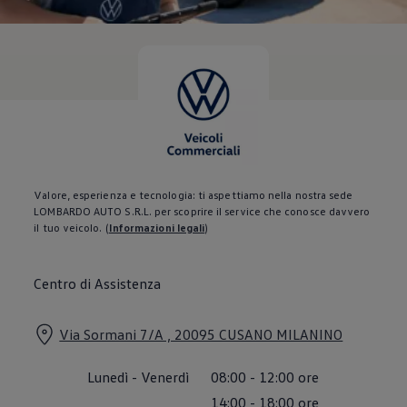
Servizi Finanziari
Progetto Valore Volkswagen
Più Credito
Noleggio
Leasing Finanziario
Servizi Assicurativi
Polizza Protezione Credito
Assicurazione GAP Protezioneventi
Estensione Garanzia Usato
Furto e incendio
Sistemi di Identificazione Veicolo
Safe inMotion e Capital Safe +
Valore, esperienza e tecnologia: ti aspettiamo nella nostra sede
Allestimenti e personalizzazioni
LOMBARDO AUTO S.R.L. per scoprire il service che conosce davvero
Allestimenti chiavi in mano
il tuo veicolo.
(
Informazioni legali
)
Trasporto persone con disabilità
Listini e Dati tecnici
Veicoli in pronta consegna
Centro di Assistenza
Mobilità elettrica e Ibrida Plug-In
Guida sui veicoli elettrici e sulle batterie
Veicoli elettrici
Via Sormani 7/A , 20095 CUSANO MILANINO
Soluzioni di ricarica e autonomia
Simulatore del tempo di ricarica
Simulatore dell’autonomia
Lunedì
-
Venerdì
08:00
-
12:00
ore
Ricarica domestica
Ricarica in movimento
14:00
-
18:00
ore