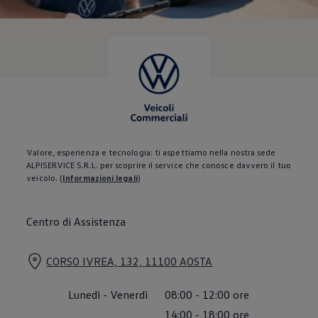
Servizi Finanziari
Progetto Valore Volkswagen
Più Credito
Noleggio
Leasing Finanziario
Servizi Assicurativi
Polizza Protezione Credito
Assicurazione GAP Protezioneventi
Estensione Garanzia Usato
Furto e incendio
Sistemi di Identificazione Veicolo
Safe inMotion e Capital Safe +
Valore, esperienza e tecnologia: ti aspettiamo nella nostra sede
Allestimenti e personalizzazioni
ALPISERVICE S.R.L. per scoprire il service che conosce davvero il tuo
Allestimenti chiavi in mano
veicolo.
(
Informazioni legali
)
Trasporto persone con disabilità
Listini e Dati tecnici
Veicoli in pronta consegna
Centro di Assistenza
Mobilità elettrica e Ibrida Plug-In
Guida sui veicoli elettrici e sulle batterie
Veicoli elettrici
CORSO IVREA, 132, 11100 AOSTA
Soluzioni di ricarica e autonomia
Simulatore del tempo di ricarica
Simulatore dell’autonomia
Lunedì
-
Venerdì
08:00
-
12:00
ore
Ricarica domestica
Ricarica in movimento
14:00
-
18:00
ore