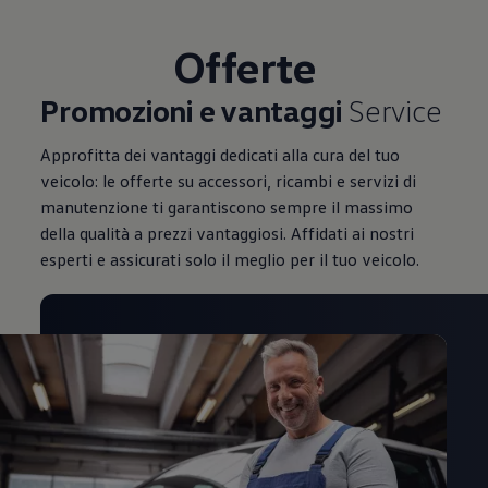
Mondo Volkswagen
Il Bar del Lunedì
Offerte
VanLife Stories
75 anni di Bulli
Guida autonoma
Promozioni e vantaggi
Service
ID. Buzz al World Ducati Week 2026
Contatti
Approfitta dei vantaggi dedicati alla cura del tuo
veicolo: le offerte su accessori, ricambi e servizi di
manutenzione ti garantiscono sempre il massimo
della qualità a prezzi vantaggiosi. Affidati ai nostri
esperti e assicurati solo il meglio per il tuo veicolo.