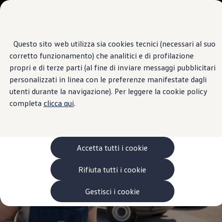
Veicoli
Scopri i modelli
Commerciali
Categorie modelli
Furgoni
VanLife
Questo sito web utilizza sia cookies tecnici (necessari al suo
Passa
Passa ai
Pick-up
Centro di Assistenza
corretto funzionamento) che analitici e di profilazione
contenuti
a
Veicoli Commerciali Elettrici
ALPISERVICE
principali
fondo
Van
propri e di terze parti (al fine di inviare messaggi pubblicitari
pagina
Modelli precedenti
personalizzati in linea con le preferenze manifestate dagli
Confronta i modelli
3.8
|
36 Recensioni
utenti durante la navigazione). Per leggere la cookie policy
Configurazioni salvate
Volkswagen Auto
completa
clicca qui
.
Acquista il tuo Veicolo Volkswagen
Promozioni
Promozioni e offerte
Ecoincentivi Volkswagen
5 Plus
Accetta tutti i cookie
Usato Certificato
Cos’è Usato Certificato?
Rifiuta tutti i cookie
Garanzia Usato
Assicurazioni
Clienti Business
Gestisci i cookie
Gamma, promozioni e servizi
Service Flotte
Area Contatti Clienti Business